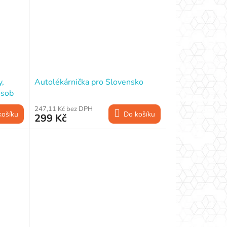
y,
Autolékárnička pro Slovensko
osob
247,11 Kč bez DPH
košíku
Do košíku
299 Kč