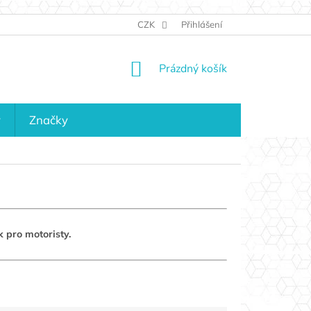
JAK NAKUPOVAT
KONTAKTY
CZK
Přihlášení
KDO JSME?
MAPA 
NÁKUPNÍ
Prázdný košík
KOŠÍK
y
Značky
k pro motoristy.