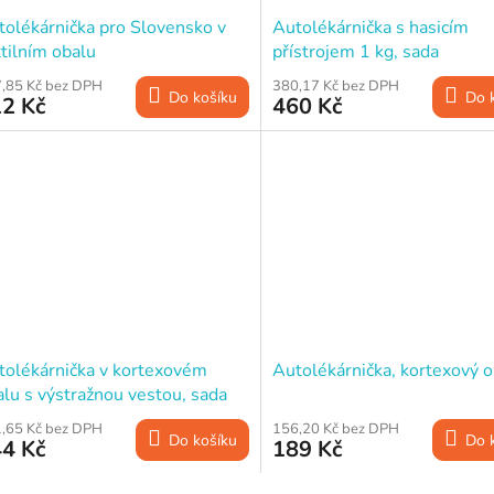
tolékárnička pro Slovensko v
Autolékárnička s hasicím
tilním obalu
přístrojem 1 kg, sada
,85 Kč bez DPH
380,17 Kč bez DPH
Do košíku
Do 
2 Kč
460 Kč
tolékárnička v kortexovém
Autolékárnička, kortexový 
lu s výstražnou vestou, sada
,65 Kč bez DPH
156,20 Kč bez DPH
Do košíku
Do 
4 Kč
189 Kč