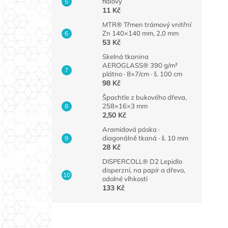
fialový
11 Kč
MTR® Třmen trámový vnitřní
Zn 140×140 mm, 2,0 mm
53 Kč
Skelná tkanina
AEROGLASS® 390 g/m²
plátno · 8×7/cm · š. 100 cm
98 Kč
Špachtle z bukového dřeva,
258×16×3 mm
2,50 Kč
Aramidová páska ·
diagonálně tkaná · š. 10 mm
28 Kč
DISPERCOLL® D2 Lepidlo
disperzní, na papír a dřevo,
odolné vlhkosti
133 Kč
Z
á