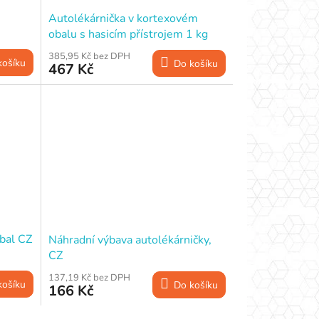
Autolékárnička v kortexovém
obalu s hasicím přístrojem 1 kg
385,95 Kč bez DPH
košíku
Do košíku
467 Kč
obal CZ
Náhradní výbava autolékárničky,
CZ
137,19 Kč bez DPH
košíku
Do košíku
166 Kč