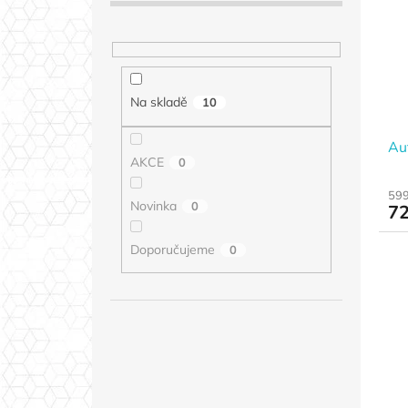
Na skladě
10
Au
AKCE
0
599
Novinka
0
72
Doporučujeme
0