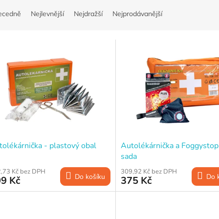
ecedně
Nejlevnější
Nejdražší
Nejprodávanější
olékárnička - plastový obal
Autolékárnička a Foggystop
sada
,73 Kč bez DPH
309,92 Kč bez DPH
Do košíku
Do 
9 Kč
375 Kč