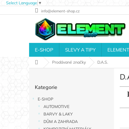
Select Language
▼
Přejít
info@element-shop.cz
na
obsah
E-SHOP
SLEVY A TIPY
ELEMENT
Domů
Prodávané značky
D.A.S.
P
D.
o
Přeskočit
s
Kategorie
kategorie
t
r
E-SHOP
a
AUTOMOTIVE
n
n
BARVY & LAKY
í
DŮM A ZAHRADA
p