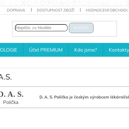
DOPRAVA
DOSTUPNOST ZBOŽÍ
HODNOCENÍ OBCHODU
HLEDAT
OLOGIE
Účet PREMIUM
Kdo jsme?
Kontakt
A.S.
D. A. S.
D. A. S. Polička je českým výrobcem lékárniče
Polička