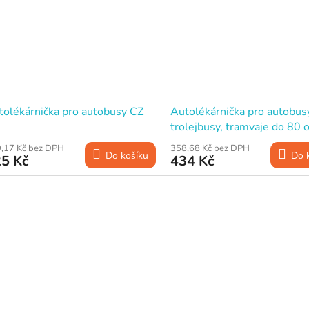
tolékárnička pro autobusy CZ
Autolékárnička pro autobus
trolejbusy, tramvaje do 80 
CZ
,17 Kč bez DPH
358,68 Kč bez DPH
Do košíku
Do 
5 Kč
434 Kč