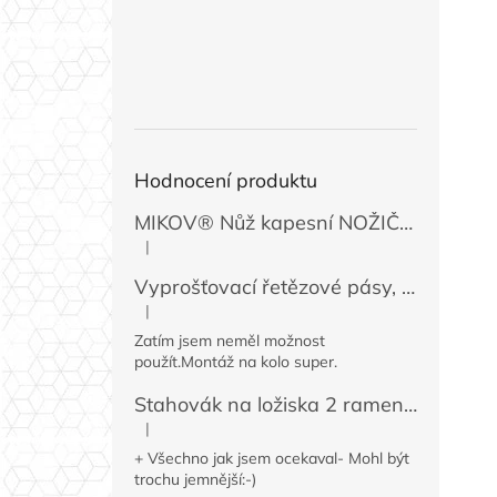
Hodnocení produktu
MIKOV® Nůž kapesní NOŽIČKA 131-NZn-1 zavírací, 74 mm
|
Hodnocení produktu je 5 z 5 hvězdiček.
Vyprošťovací řetězové pásy, 2 ks
|
Hodnocení produktu je 5 z 5 hvězdiček.
Zatím jsem neměl možnost
použít.Montáž na kolo super.
Stahovák na ložiska 2 ramenný MINI 50 / 60 mm
|
Hodnocení produktu je 4 z 5 hvězdiček.
+ Všechno jak jsem ocekaval- Mohl být
trochu jemnější:-)