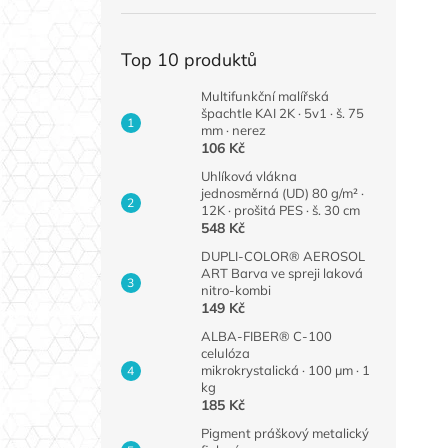
Top 10 produktů
Multifunkční malířská
špachtle KAI 2K · 5v1 · š. 75
mm · nerez
106 Kč
Uhlíková vlákna
jednosměrná (UD) 80 g/m² ·
12K · prošitá PES · š. 30 cm
548 Kč
DUPLI-COLOR® AEROSOL
ART Barva ve spreji laková
nitro-kombi
149 Kč
ALBA-FIBER® C-100
celulóza
mikrokrystalická · 100 µm · 1
kg
185 Kč
Pigment práškový metalický