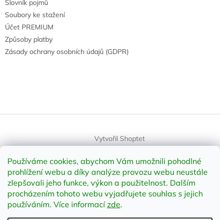
Slovník pojmů
Soubory ke stažení
Účet PREMIUM
Způsoby platby
Zásady ochrany osobních údajů (GDPR)
Vytvořil Shoptet
Používáme cookies, abychom Vám umožnili pohodlné
Copyright 2026
element-shop.cz
. Všechna práva vyhrazena.
prohlížení webu a díky analýze provozu webu neustále
Upravit nastavení cookies
zlepšovali jeho funkce, výkon a použitelnost
.
Dalším
procházením tohoto webu vyjadřujete souhlas s jejich
používáním. Více informací
zde
.
Odstoupit od smlouvy