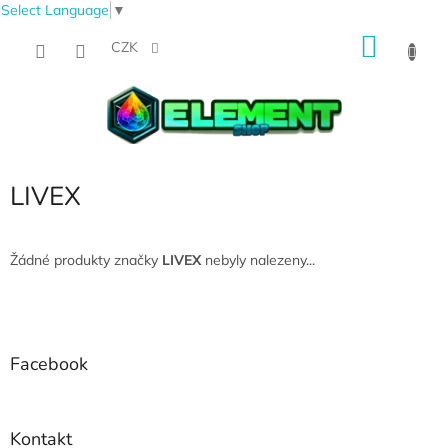
Select Language
▼
Přejít
NÁKU
na
CZK
obsah
KOŠÍK
LIVEX
Žádné produkty značky
LIVEX
nebyly nalezeny...
Z
á
p
a
Facebook
t
í
Kontakt