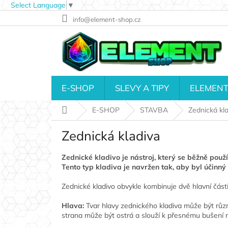
Select Language
▼
Přejít
info@element-shop.cz
na
obsah
E-SHOP
SLEVY A TIPY
ELEMENT
Domů
E-SHOP
STAVBA
Zednická kl
Zednická kladiva
Zednické kladivo je nástroj, který se běžně použ
Tento typ kladiva je navržen tak, aby byl účinný 
Zednické kladivo obvykle kombinuje dvě hlavní části
Hlava:
Tvar hlavy zednického kladiva může být různ
strana může být ostrá a slouží k přesnému bušení n