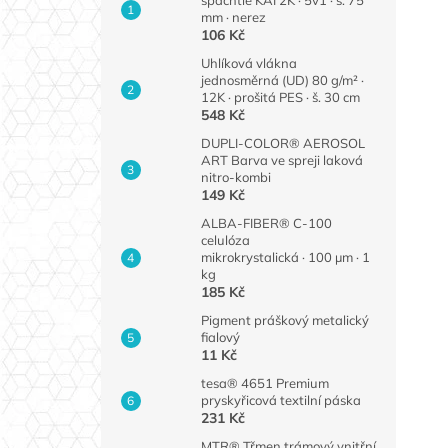
mm · nerez
106 Kč
Uhlíková vlákna
jednosměrná (UD) 80 g/m² ·
12K · prošitá PES · š. 30 cm
548 Kč
DUPLI-COLOR® AEROSOL
ART Barva ve spreji laková
nitro-kombi
149 Kč
ALBA-FIBER® C-100
celulóza
mikrokrystalická · 100 µm · 1
kg
185 Kč
Pigment práškový metalický
fialový
11 Kč
tesa® 4651 Premium
pryskyřicová textilní páska
231 Kč
MTR® Třmen trámový vnitřní