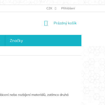
JAK NAKUPOVAT
KONTAKTY
CZK
Přihlášení
KDO JSME?
MAPA 
NÁKUPNÍ
Prázdný košík
KOŠÍK
y
Značky
lácení nebo rozbíjení materiálů, zatímco druhá