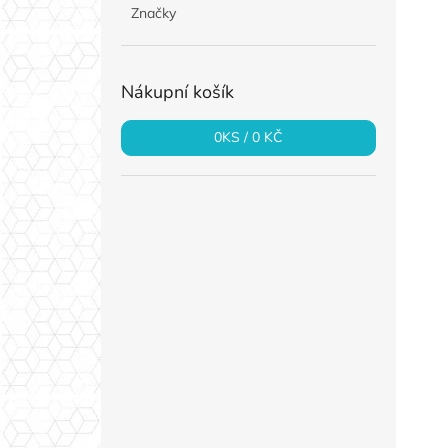
Značky
Nákupní košík
0
KS /
0 KČ