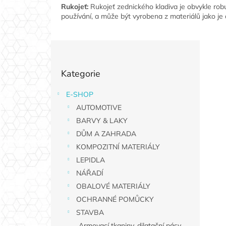
Rukojeť:
Rukojeť zednického kladiva je obvykle rob
používání, a může být vyrobena z materiálů jako je
P
o
Přeskočit
s
Kategorie
kategorie
t
r
E-SHOP
a
AUTOMOTIVE
n
n
BARVY & LAKY
í
DŮM A ZAHRADA
p
KOMPOZITNÍ MATERIÁLY
a
LEPIDLA
n
NÁŘADÍ
e
OBALOVÉ MATERIÁLY
l
OCHRANNÉ POMŮCKY
STAVBA
Armovací tkaniny, dilatační pásy