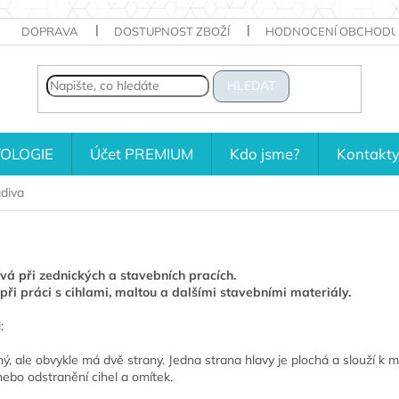
DOPRAVA
DOSTUPNOST ZBOŽÍ
HODNOCENÍ OBCHODU
HLEDAT
OLOGIE
Účet PREMIUM
Kdo jsme?
Kontakt
adiva
ívá při zednických a stavebních pracích.
při práci s cihlami, maltou a dalšími stavebními materiály.
:
ý, ale obvykle má dvě strany. Jedna strana hlavy je plochá a slouží k m
ebo odstranění cihel a omítek.