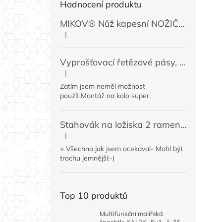
Hodnocení produktu
MIKOV® Nůž kapesní NOŽIČKA 131-NZn-1 zavírací, 74 mm
|
Hodnocení produktu je 5 z 5 hvězdiček.
Vyprošťovací řetězové pásy, 2 ks
|
Hodnocení produktu je 5 z 5 hvězdiček.
Zatím jsem neměl možnost
použít.Montáž na kolo super.
Stahovák na ložiska 2 ramenný MINI 50 / 60 mm
|
Hodnocení produktu je 4 z 5 hvězdiček.
+ Všechno jak jsem ocekaval- Mohl být
trochu jemnější:-)
Top 10 produktů
Multifunkční malířská
špachtle KAI 2K · 5v1 · š. 75