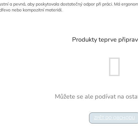
ustní a pevná, aby poskytovala dostatečný odpor při práci. Má ergono
 dřevo nebo kompozitní materiál.
Produkty teprve připra
Můžete se ale podívat na ostat
ZPĚT DO OBCHODU