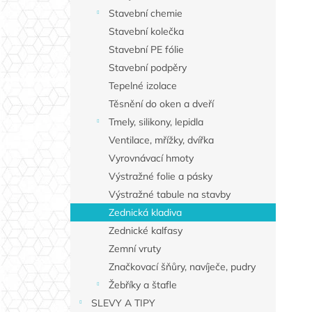
Stavební chemie
Stavební kolečka
Stavební PE fólie
Stavební podpěry
Tepelné izolace
Těsnění do oken a dveří
Tmely, silikony, lepidla
Ventilace, mřížky, dvířka
Vyrovnávací hmoty
Výstražné folie a pásky
Výstražné tabule na stavby
Zednická kladiva
Zednické kalfasy
Zemní vruty
Značkovací šňůry, navíječe, pudry
Žebříky a štafle
SLEVY A TIPY