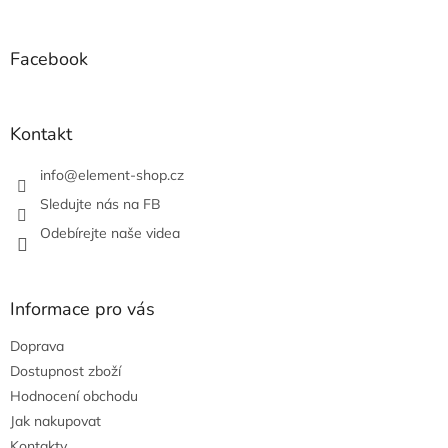
á
á
d
p
a
a
Facebook
c
t
í
í
p
r
Kontakt
v
k
info
@
element-shop.cz
y
v
Sledujte nás na FB
ý
Odebírejte naše videa
p
i
s
u
Informace pro vás
Doprava
Dostupnost zboží
Hodnocení obchodu
Jak nakupovat
Kontakty