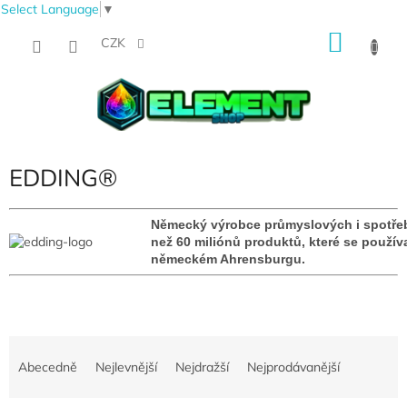
Select Language
▼
Přejít
NÁKU
na
CZK
obsah
KOŠÍK
EDDING®
Německý výrobce průmyslových i spotřebn
než 60 miliónů produktů, které se používa
německém Ahrensburgu.
Ř
a
Abecedně
Nejlevnější
Nejdražší
Nejprodávanější
z
e