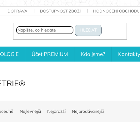
DOPRAVA
DOSTUPNOST ZBOŽÍ
HODNOCENÍ OBCHODU
HLEDAT
OLOGIE
Účet PREMIUM
Kdo jsme?
Kontakt
ETRIE®
ecedně
Nejlevnější
Nejdražší
Nejprodávanější