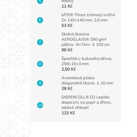
fialový
11 Kč
MTR® Třmen trámový vnitřní
Zn 140×140 mm, 2,0 mm
53 Kč
Skelná tkanina
AEROGLASS® 390 g/m²
plátno · 8×7/cm · š. 100 cm
98 Kč
Špachtle z bukového dřeva,
258×16×3 mm
2,50 Kč
Aramidová páska ·
diagonálně tkaná · š. 10 mm
28 Kč
DISPERCOLL® D2 Lepidlo
disperzní, na papír a dřevo,
odolné vlhkosti
133 Kč
Z
á