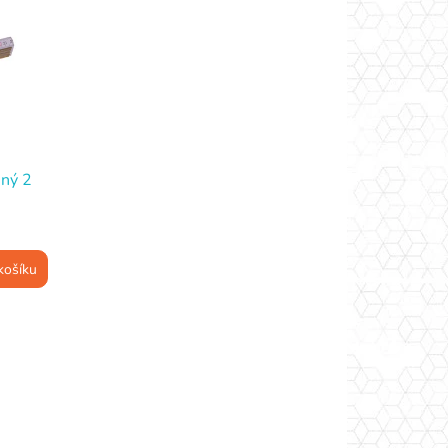
ěný 2
košíku