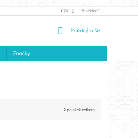
JAK NAKUPOVAT
KONTAKTY
CZK
Přihlášení
KDO JSME?
MAPA 
NÁKUPNÍ
Prázdný košík
KOŠÍK
y
Značky
2
položek celkem