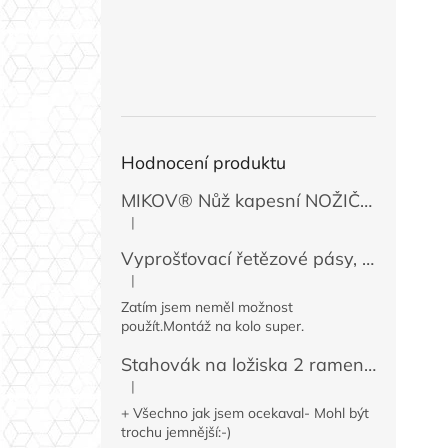
Hodnocení produktu
MIKOV® Nůž kapesní NOŽIČKA 131-NZn-1 zavírací, 74 mm
|
Hodnocení produktu je 5 z 5 hvězdiček.
Vyprošťovací řetězové pásy, 2 ks
|
Hodnocení produktu je 5 z 5 hvězdiček.
Zatím jsem neměl možnost
použít.Montáž na kolo super.
Stahovák na ložiska 2 ramenný MINI 50 / 60 mm
|
Hodnocení produktu je 4 z 5 hvězdiček.
+ Všechno jak jsem ocekaval- Mohl být
trochu jemnější:-)