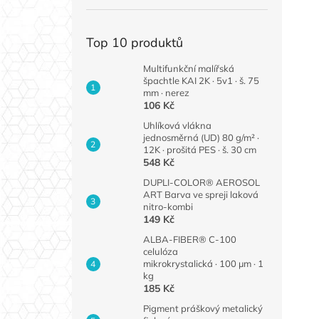
Top 10 produktů
Multifunkční malířská
špachtle KAI 2K · 5v1 · š. 75
mm · nerez
106 Kč
Uhlíková vlákna
jednosměrná (UD) 80 g/m² ·
12K · prošitá PES · š. 30 cm
548 Kč
DUPLI-COLOR® AEROSOL
ART Barva ve spreji laková
nitro-kombi
149 Kč
ALBA-FIBER® C-100
celulóza
mikrokrystalická · 100 µm · 1
kg
185 Kč
Pigment práškový metalický