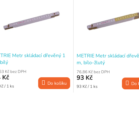
TRIE Metr skládací dřevěný 1
METRIE Metr skládací dřev
bílý
m, bílo-žlutý
63 Kč bez DPH
76,86 Kč bez DPH
 Kč
93 Kč
Do košíku
Do 
ná
Měrná
Kč / 1 ks
93 Kč / 1 ks
a:
cena:
O
v
l
á
d
a
c