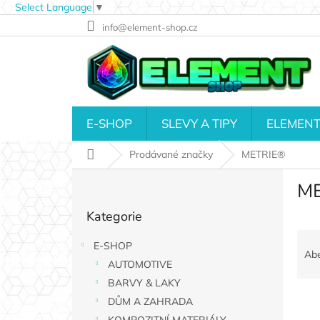
Select Language
▼
Přejít
info@element-shop.cz
na
obsah
E-SHOP
SLEVY A TIPY
ELEMENT
Domů
Prodávané značky
METRIE®
P
M
o
Přeskočit
s
Kategorie
kategorie
t
Ř
r
E-SHOP
a
a
Ab
AUTOMOTIVE
z
n
e
n
BARVY & LAKY
V
n
í
DŮM A ZAHRADA
ý
í
p