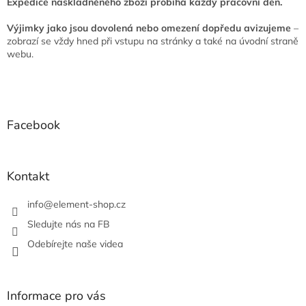
Expedice naskladněného zboží probíhá každý pracovní den.
Výjimky jako jsou dovolená nebo omezení dopředu avizujeme
–
zobrazí se vždy hned při vstupu na stránky a také na úvodní straně
webu.
Z
á
p
a
Facebook
t
í
Kontakt
info
@
element-shop.cz
Sledujte nás na FB
Odebírejte naše videa
Informace pro vás