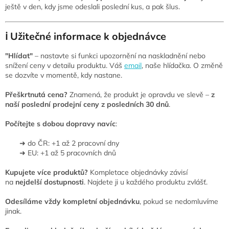
ještě v den, kdy jsme odeslali poslední kus, a pak šlus.
ℹ️ Užitečné informace k objednávce
"Hlídat"
– nastavte si funkci upozornění na naskladnění nebo
snížení ceny v detailu produktu. Váš
email
, naše hlídačka. O změně
se dozvíte v momentě, kdy nastane.
Přeškrtnutá cena?
Znamená, že produkt je opravdu ve slevě –
z
naší poslední prodejní ceny z posledních 30 dnů
.
Počítejte s dobou dopravy navíc
:
➜ do ČR: +1 až 2 pracovní dny
➜ EU: +1 až 5 pracovních dnů
Kupujete více produktů?
Kompletace objednávky závisí
na
nejdelší dostupnosti
. Najdete ji u každého produktu zvlášť.
Odesíláme vždy kompletní objednávku
, pokud se nedomluvíme
jinak.