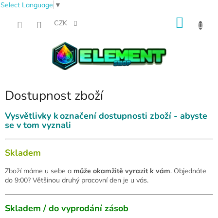
Select Language
▼
Přejít
NÁKU
na
CZK
obsah
KOŠÍK
Dostupnost zboží
Vysvětlivky k označení dostupnosti zboží - abyste
se v tom vyznali
Skladem
Zboží máme u sebe a
může okamžitě vyrazit k vám
. Objednáte
do 9:00? Většinou druhý pracovní den je u vás.
Skladem / do vyprodání zásob