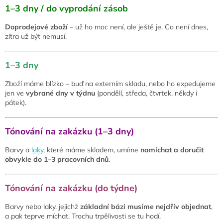
1–3 dny / do vyprodání zásob
Doprodejové zboží
– už ho moc není, ale ještě je. Co není dnes,
zítra už být nemusí.
1–3 dny
Zboží máme blízko – buď na externím skladu, nebo ho expedujeme
jen ve
vybrané dny v týdnu
(pondělí, středa, čtvrtek, někdy i
pátek).
Tónování na zakázku (1–3 dny)
Barvy a
laky
, které máme skladem, umíme
namíchat a doručit
obvykle do 1–3 pracovních dnů
.
Tónování na zakázku (do týdne)
Barvy nebo laky, jejichž
základní bázi musíme nejdřív objednat
,
a pak teprve míchat. Trochu trpělivosti se tu hodí.