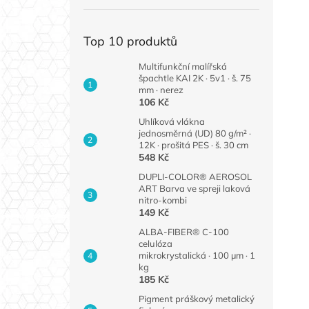
Top 10 produktů
Multifunkční malířská
špachtle KAI 2K · 5v1 · š. 75
mm · nerez
106 Kč
Uhlíková vlákna
jednosměrná (UD) 80 g/m² ·
12K · prošitá PES · š. 30 cm
548 Kč
DUPLI-COLOR® AEROSOL
ART Barva ve spreji laková
nitro-kombi
149 Kč
ALBA-FIBER® C-100
celulóza
mikrokrystalická · 100 µm · 1
kg
185 Kč
Pigment práškový metalický