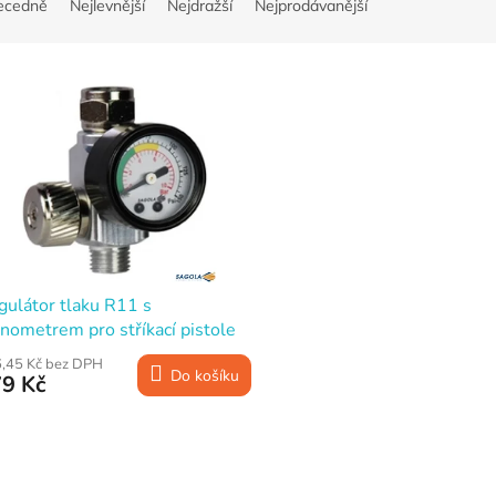
ecedně
Nejlevnější
Nejdražší
Nejprodávanější
gulátor tlaku R11 s
nometrem pro stříkací pistole
,45 Kč bez DPH
Do košíku
9 Kč
O
v
l