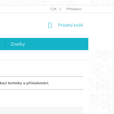
JAK NAKUPOVAT
KONTAKTY
CZK
Přihlášení
KDO JSME?
MAPA 
NÁKUPNÍ
Prázdný košík
KOŠÍK
y
Značky
ací techniky a příslušenství.