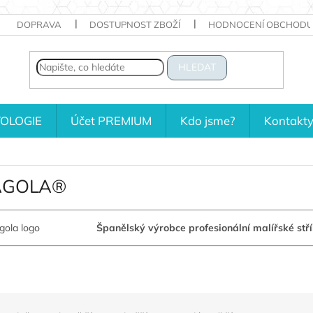
DOPRAVA
DOSTUPNOST ZBOŽÍ
HODNOCENÍ OBCHODU
HLEDAT
OLOGIE
Účet PREMIUM
Kdo jsme?
Kontakt
AGOLA®
Španělský výrobce profesionální malířské střík