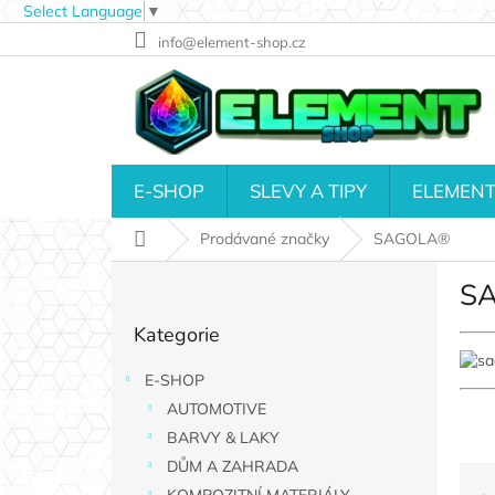
Select Language
▼
Přejít
info@element-shop.cz
na
obsah
E-SHOP
SLEVY A TIPY
ELEMENT
Domů
Prodávané značky
SAGOLA®
P
S
o
Přeskočit
s
Kategorie
kategorie
t
r
E-SHOP
a
AUTOMOTIVE
n
n
BARVY & LAKY
í
DŮM A ZAHRADA
Ř
p