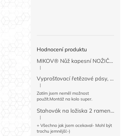
Hodnocení produktu
MIKOV® Nůž kapesní NOŽIČKA 131-NZn-1 zavírací, 74 mm
|
Hodnocení produktu je 5 z 5 hvězdiček.
Vyprošťovací řetězové pásy, 2 ks
|
Hodnocení produktu je 5 z 5 hvězdiček.
Zatím jsem neměl možnost
použít.Montáž na kolo super.
Stahovák na ložiska 2 ramenný MINI 50 / 60 mm
|
Hodnocení produktu je 4 z 5 hvězdiček.
+ Všechno jak jsem ocekaval- Mohl být
trochu jemnější:-)