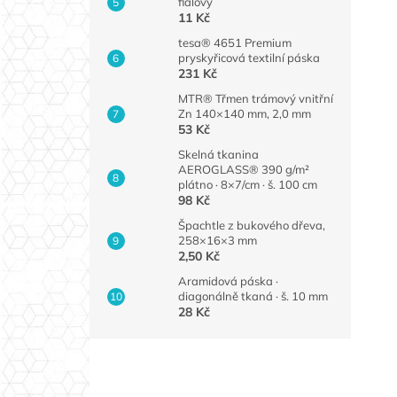
fialový
11 Kč
tesa® 4651 Premium
pryskyřicová textilní páska
231 Kč
MTR® Třmen trámový vnitřní
Zn 140×140 mm, 2,0 mm
53 Kč
Skelná tkanina
AEROGLASS® 390 g/m²
plátno · 8×7/cm · š. 100 cm
98 Kč
Špachtle z bukového dřeva,
258×16×3 mm
2,50 Kč
Aramidová páska ·
diagonálně tkaná · š. 10 mm
28 Kč
Z
á
p