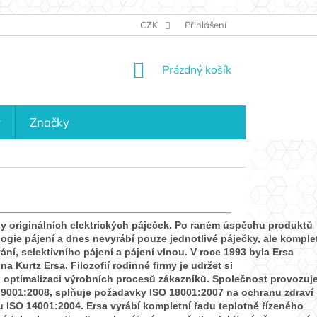
JAK NAKUPOVAT
KONTAKTY
CZK
Přihlášení
KDO JSME?
MAPA 
NÁKUPNÍ
Prázdný košík
KOŠÍK
y
Značky
by originálních elektrických páječek. Po raném úspěchu produktů
ogie pájení a dnes nevyrábí pouze jednotlivé páječky, ale komple
ání, selektivního pájení a pájení vlnou. V roce 1993 byla Ersa
Kurtz Ersa. Filozofií rodinné firmy je udržet si
optimalizaci výrobních procesů zákazníků. Společnost provozuj
9001:2008, splňuje požadavky ISO 18001:2007 na ochranu zdraví 
ISO 14001:2004. Ersa vyrábí kompletní řadu teplotně řízeného