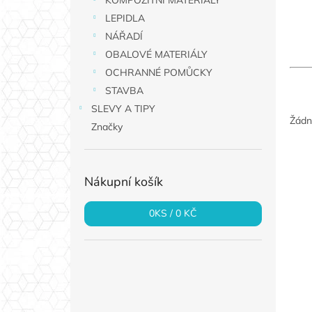
KOMPOZITNÍ MATERIÁLY
a
LEPIDLA
n
NÁŘADÍ
e
OBALOVÉ MATERIÁLY
l
OCHRANNÉ POMŮCKY
STAVBA
SLEVY A TIPY
Žádn
Značky
Nákupní košík
0
KS /
0 KČ