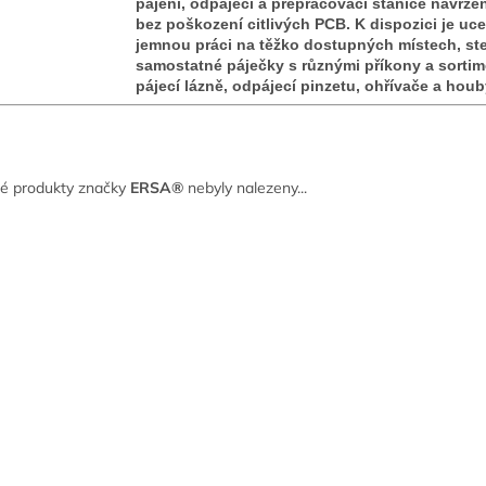
pájení, odpájecí a přepracovací stanice navržen
bez poškození citlivých PCB. K dispozici je uc
jemnou práci na těžko dostupných místech, stej
samostatné páječky s různými příkony a sortim
pájecí lázně, odpájecí pinzetu, ohřívače a houb
é produkty značky
ERSA®
nebyly nalezeny...