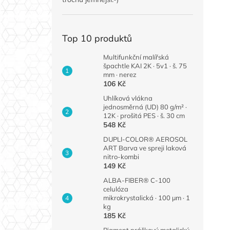
Top 10 produktů
Multifunkční malířská
špachtle KAI 2K · 5v1 · š. 75
mm · nerez
106 Kč
Uhlíková vlákna
jednosměrná (UD) 80 g/m² ·
12K · prošitá PES · š. 30 cm
548 Kč
DUPLI-COLOR® AEROSOL
ART Barva ve spreji laková
nitro-kombi
149 Kč
ALBA-FIBER® C-100
celulóza
mikrokrystalická · 100 µm · 1
kg
185 Kč
Pigment práškový metalický