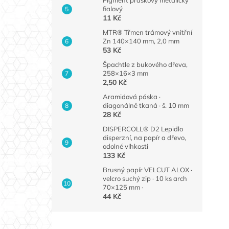
fialový
11 Kč
MTR® Třmen trámový vnitřní
Zn 140×140 mm, 2,0 mm
53 Kč
Špachtle z bukového dřeva,
258×16×3 mm
2,50 Kč
Aramidová páska ·
diagonálně tkaná · š. 10 mm
28 Kč
DISPERCOLL® D2 Lepidlo
disperzní, na papír a dřevo,
odolné vlhkosti
133 Kč
Brusný papír VELCUT ALOX ·
velcro suchý zip · 10 ks arch
70×125 mm ·
44 Kč
Z
á