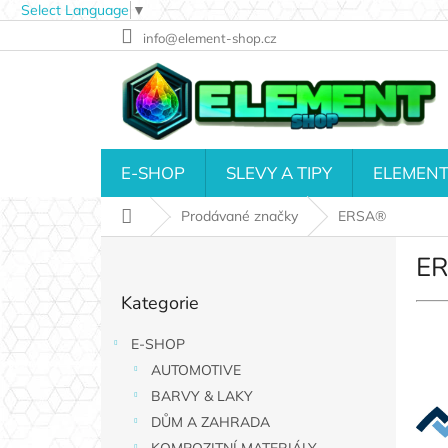
Select Language
▼
Přejít
info@element-shop.cz
na
obsah
E-SHOP
SLEVY A TIPY
ELEMENT
Domů
Prodávané značky
ERSA®
P
E
o
Přeskočit
s
Kategorie
kategorie
t
r
E-SHOP
a
AUTOMOTIVE
n
n
BARVY & LAKY
í
DŮM A ZAHRADA
p