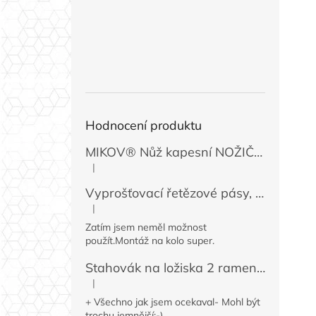
Hodnocení produktu
MIKOV® Nůž kapesní NOŽIČKA 131-NZn-1 zavírací, 74 mm
|
Hodnocení produktu je 5 z 5 hvězdiček.
Vyprošťovací řetězové pásy, 2 ks
|
Hodnocení produktu je 5 z 5 hvězdiček.
Zatím jsem neměl možnost
použít.Montáž na kolo super.
Stahovák na ložiska 2 ramenný MINI 50 / 60 mm
|
Hodnocení produktu je 4 z 5 hvězdiček.
+ Všechno jak jsem ocekaval- Mohl být
trochu jemnější:-)