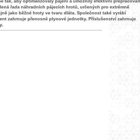
é tak, aby optimalizovaly pájení a umožnily efektivní přepracován
elená řada náhradních pájecích hrotů, určených pro extrémně
ně jako běžné hroty ve tvaru dláta. Společnost také vyrábí
ent zahrnuje přenosné plynové jednotky. Příslušenství zahrnuje
y.