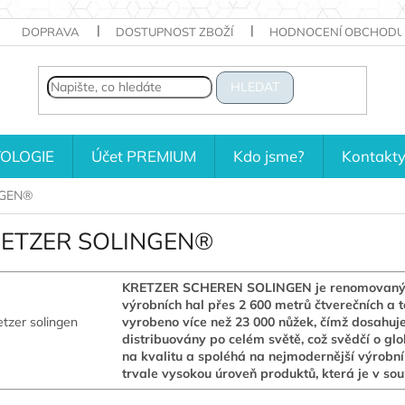
DOPRAVA
DOSTUPNOST ZBOŽÍ
HODNOCENÍ OBCHODU
HLEDAT
OLOGIE
Účet PREMIUM
Kdo jsme?
Kontakt
NGEN®
ETZER SOLINGEN®
KRETZER SCHEREN SOLINGEN je renomovaný výr
výrobních hal přes 2 600 metrů čtverečních a 
vyrobeno více než 23 000 nůžek, čímž dosahuje 
distribuovány po celém světě, což svědčí o 
na kvalitu a spoléhá na nejmodernější výrobní
trvale vysokou úroveň produktů, která je v so