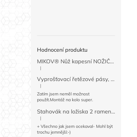
Hodnocení produktu
MIKOV® Nůž kapesní NOŽIČKA 131-NZn-1 zavírací, 74 mm
|
Hodnocení produktu je 5 z 5 hvězdiček.
Vyprošťovací řetězové pásy, 2 ks
|
Hodnocení produktu je 5 z 5 hvězdiček.
Zatím jsem neměl možnost
použít.Montáž na kolo super.
Stahovák na ložiska 2 ramenný MINI 50 / 60 mm
|
Hodnocení produktu je 4 z 5 hvězdiček.
+ Všechno jak jsem ocekaval- Mohl být
trochu jemnější:-)