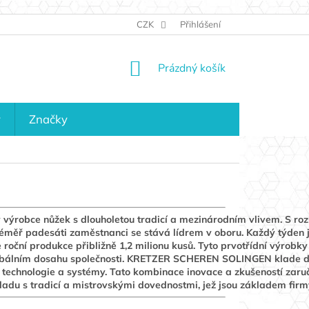
JAK NAKUPOVAT
KONTAKTY
CZK
Přihlášení
KDO JSME?
MAPA 
NÁKUPNÍ
Prázdný košík
KOŠÍK
y
Značky
obce nůžek s dlouholetou tradicí a mezinárodním vlivem. S roz
téměř padesáti zaměstnanci se stává lídrem v oboru. Každý týden 
roční produkce přibližně 1,2 milionu kusů. Tyto prvotřídní výrobky
globálním dosahu společnosti. KRETZER SCHEREN SOLINGEN klade 
 technologie a systémy. Tato kombinace inovace a zkušeností zaru
uladu s tradicí a mistrovskými dovednostmi, jež jsou základem firm