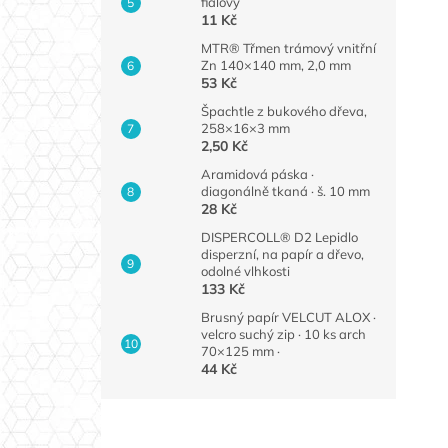
fialový
11 Kč
MTR® Třmen trámový vnitřní
Zn 140×140 mm, 2,0 mm
53 Kč
Špachtle z bukového dřeva,
258×16×3 mm
2,50 Kč
Aramidová páska ·
diagonálně tkaná · š. 10 mm
28 Kč
DISPERCOLL® D2 Lepidlo
disperzní, na papír a dřevo,
odolné vlhkosti
133 Kč
Brusný papír VELCUT ALOX ·
velcro suchý zip · 10 ks arch
70×125 mm ·
44 Kč
Z
á