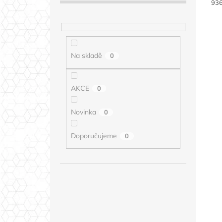
Měr
936
cen
Na skladě
0
AKCE
0
Novinka
0
Doporučujeme
0