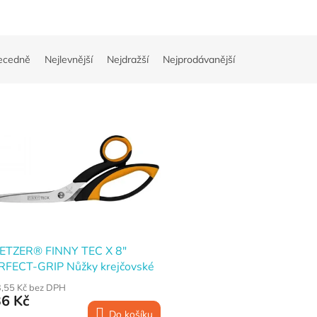
ecedně
Nejlevnější
Nejdražší
Nejprodávanější
ETZER® FINNY TEC X 8"
RFECT-GRIP Nůžky krejčovské
ikrozoubky, 20 cm, střih 8,5 cm
,55 Kč bez DPH
6 Kč
Do košíku