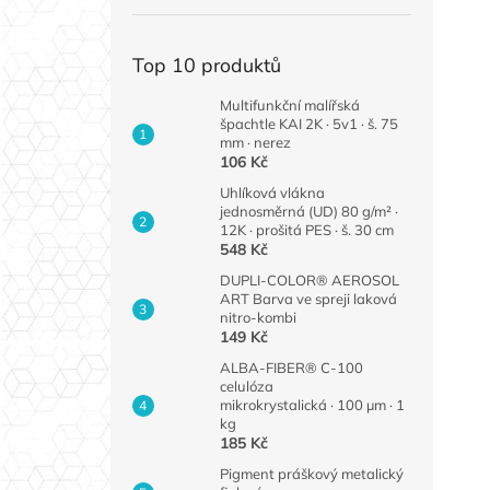
Top 10 produktů
Multifunkční malířská
špachtle KAI 2K · 5v1 · š. 75
mm · nerez
106 Kč
Uhlíková vlákna
jednosměrná (UD) 80 g/m² ·
12K · prošitá PES · š. 30 cm
548 Kč
DUPLI-COLOR® AEROSOL
ART Barva ve spreji laková
nitro-kombi
149 Kč
ALBA-FIBER® C-100
celulóza
mikrokrystalická · 100 µm · 1
kg
185 Kč
Pigment práškový metalický