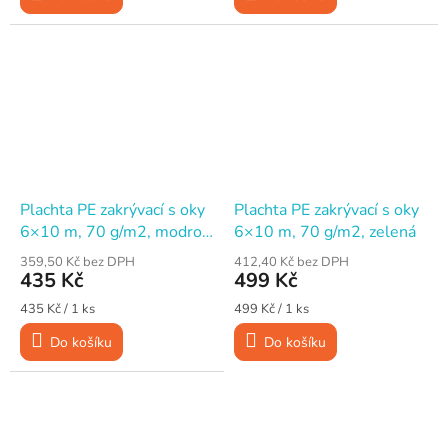
Plachta PE zakrývací s oky
Plachta PE zakrývací s oky
6×10 m, 70 g/m2, modro-
6×10 m, 70 g/m2, zelená
stříbrná
359,50 Kč bez DPH
412,40 Kč bez DPH
435 Kč
499 Kč
Měrná
Měrná
435 Kč / 1 ks
499 Kč / 1 ks
cena:
cena:
Do košíku
Do košíku