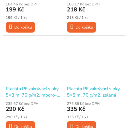
stříbrná
164,46 Kč bez DPH
180,17 Kč bez DPH
199 Kč
218 Kč
Měrná
Měrná
199 Kč / 1 ks
218 Kč / 1 ks
cena:
cena:
Do košíku
Do košíku
Plachta PE zakrývací s oky
Plachta PE zakrývací s oky
5×8 m, 70 g/m2, modro-
5×8 m, 70 g/m2, zelená
stříbrná
239,67 Kč bez DPH
276,86 Kč bez DPH
290 Kč
335 Kč
Měrná
Měrná
290 Kč / 1 ks
335 Kč / 1 ks
cena:
cena:
Do košíku
Do košíku