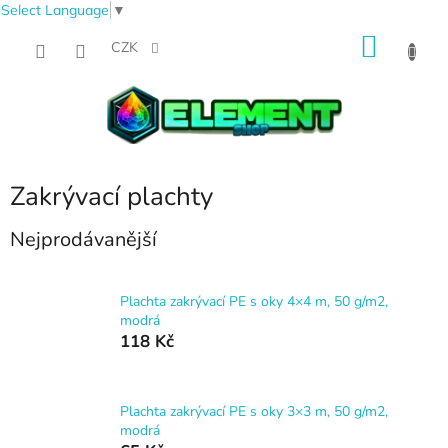
Select Language
▼
Přejít
NÁKU
na
CZK
obsah
KOŠÍK
Zakrývací plachty
Nejprodávanější
Plachta zakrývací PE s oky 4×4 m, 50 g/m2,
modrá
118 Kč
Plachta zakrývací PE s oky 3×3 m, 50 g/m2,
modrá