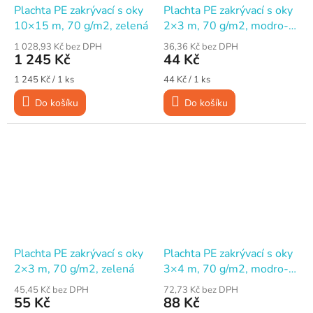
Plachta PE zakrývací s oky
Plachta PE zakrývací s oky
10×15 m, 70 g/m2, zelená
2×3 m, 70 g/m2, modro-
stříbrná
1 028,93 Kč bez DPH
36,36 Kč bez DPH
1 245 Kč
44 Kč
Měrná
Měrná
1 245 Kč / 1 ks
44 Kč / 1 ks
cena:
cena:
Do košíku
Do košíku
Plachta PE zakrývací s oky
Plachta PE zakrývací s oky
2×3 m, 70 g/m2, zelená
3×4 m, 70 g/m2, modro-
stříbrná
45,45 Kč bez DPH
72,73 Kč bez DPH
55 Kč
88 Kč