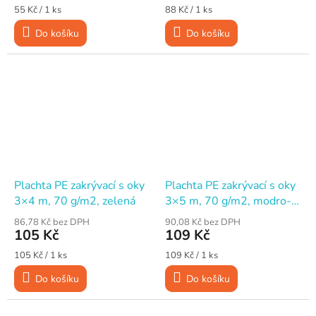
Měrná
Měrná
55 Kč / 1 ks
88 Kč / 1 ks
cena:
cena:
Do košíku
Do košíku
Plachta PE zakrývací s oky
Plachta PE zakrývací s oky
3×4 m, 70 g/m2, zelená
3×5 m, 70 g/m2, modro-
stříbrná
86,78 Kč bez DPH
90,08 Kč bez DPH
105 Kč
109 Kč
Měrná
Měrná
105 Kč / 1 ks
109 Kč / 1 ks
cena:
cena:
Do košíku
Do košíku