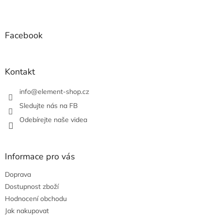
v
Z
a
á
c
á
n
í
p
í
p
a
Facebook
r
t
v
í
k
y
Kontakt
v
ý
info
@
element-shop.cz
p
i
Sledujte nás na FB
s
Odebírejte naše videa
u
Informace pro vás
Doprava
Dostupnost zboží
Hodnocení obchodu
Jak nakupovat