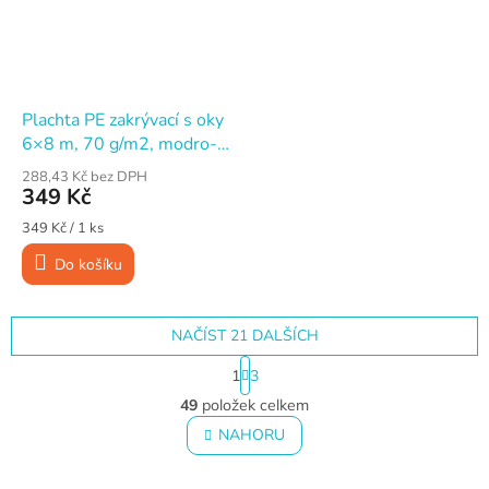
Plachta PE zakrývací s oky
6×8 m, 70 g/m2, modro-
stříbrná
288,43 Kč bez DPH
349 Kč
Měrná
349 Kč / 1 ks
cena:
Do košíku
NAČÍST 21 DALŠÍCH
S
1
3
t
O
r
49
položek celkem
v
á
l
NAHORU
n
á
k
o
d