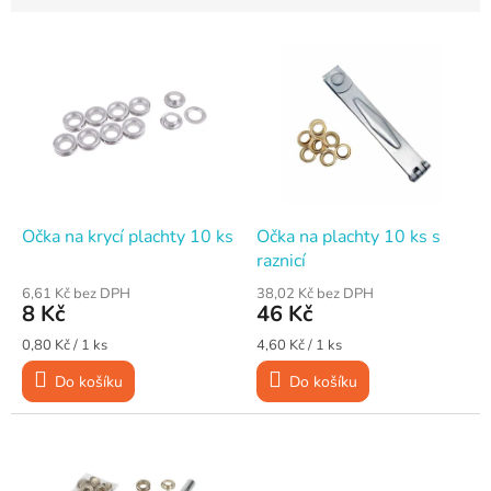
V
ý
p
i
s
p
r
o
d
Očka na krycí plachty 10 ks
Očka na plachty 10 ks s
u
raznicí
k
6,61 Kč bez DPH
38,02 Kč bez DPH
t
8 Kč
46 Kč
ů
Měrná
Měrná
0,80 Kč / 1 ks
4,60 Kč / 1 ks
cena:
cena:
Do košíku
Do košíku