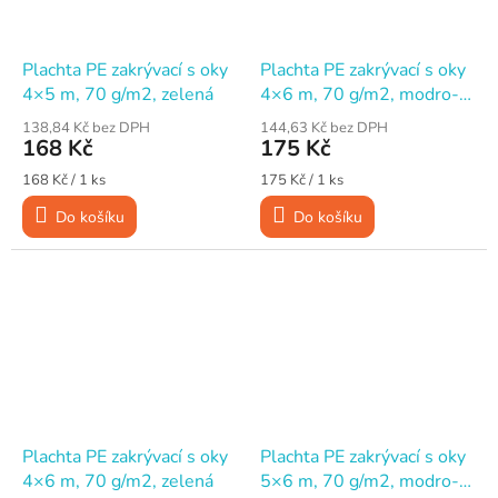
Plachta PE zakrývací s oky
Plachta PE zakrývací s oky
4×5 m, 70 g/m2, zelená
4×6 m, 70 g/m2, modro-
stříbrná
138,84 Kč bez DPH
144,63 Kč bez DPH
168 Kč
175 Kč
Měrná
Měrná
168 Kč / 1 ks
175 Kč / 1 ks
cena:
cena:
Do košíku
Do košíku
Plachta PE zakrývací s oky
Plachta PE zakrývací s oky
4×6 m, 70 g/m2, zelená
5×6 m, 70 g/m2, modro-