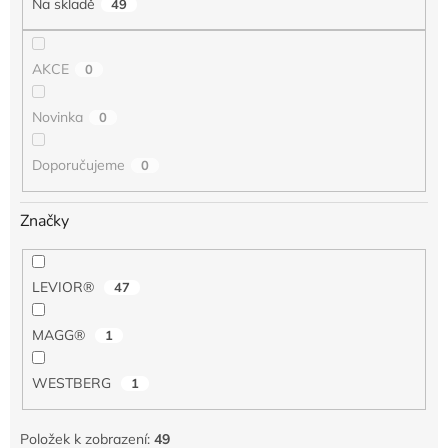
Na skladě
49
ů
AKCE
0
Novinka
0
Doporučujeme
0
Značky
LEVIOR®
47
MAGG®
1
WESTBERG
1
Položek k zobrazení:
49