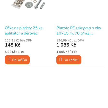
Očka na plachty 25 ks,
Plachta PE zakrývací s oky
aplikátor a děrovač
10×15 m, 70 g/m2,
modro-stříbrná
122,31 Kč bez DPH
896,69 Kč bez DPH
148 Kč
1 085 Kč
Měrná
Měrná
5,92 Kč / 1 ks
1 085 Kč / 1 ks
cena:
cena:
Do košíku
Do košíku