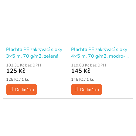
Plachta PE zakrývací s oky
Plachta PE zakrývací s oky
3×5 m, 70 g/m2, zelená
4×5 m, 70 g/m2, modro-
stříbrná
103,31 Kč bez DPH
119,83 Kč bez DPH
125 Kč
145 Kč
Měrná
Měrná
125 Kč / 1 ks
145 Kč / 1 ks
cena:
cena:
Do košíku
Do košíku