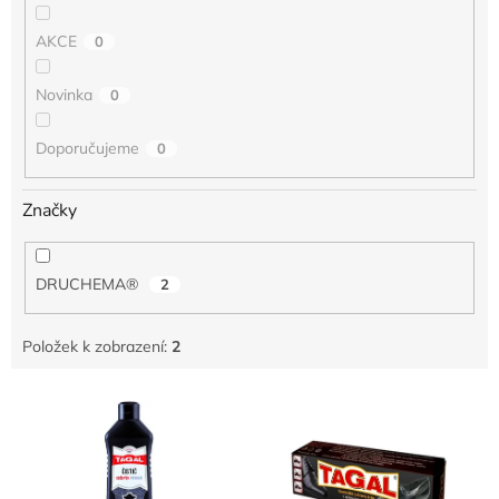
AKCE
0
Novinka
0
Doporučujeme
0
Značky
DRUCHEMA®
2
Položek k zobrazení:
2
V
ý
p
i
s