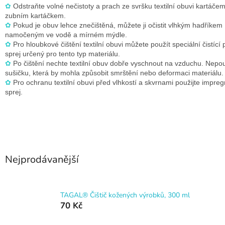
✿
Odstraňte volné nečistoty a prach ze svršku textilní obuvi kartáče
zubním kartáčkem.
✿
Pokud je obuv lehce znečištěná, můžete ji očistit vlhkým hadříkem
namočeným ve vodě a mírném mýdle.
✿
Pro hloubkové čištění textilní obuvi můžete použít speciální čistíc
sprej určený pro tento typ materiálu.
✿
Po čištění nechte textilní obuv dobře vyschnout na vzduchu. Nepou
sušičku, která by mohla způsobit smrštění nebo deformaci materiálu.
✿
Pro ochranu textilní obuvi před vlhkostí a skvrnami použijte impre
sprej.
Nejprodávanější
TAGAL® Čištič kožených výrobků, 300 ml
70 Kč