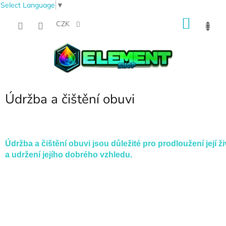
Select Language
▼
Přejít
NÁKU
na
CZK
obsah
KOŠÍK
Údržba a čištění obuvi
Údržba a čištění obuvi jsou důležité pro prodloužení její ž
a udržení jejího dobrého vzhledu.