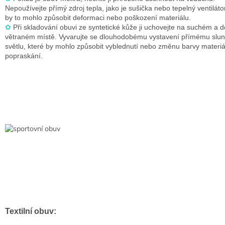
Nepoužívejte přímý zdroj tepla, jako je sušička nebo tepelný ventiláto
by to mohlo způsobit deformaci nebo poškození materiálu.
✿
Při skladování obuvi ze syntetické kůže ji uchovejte na suchém a 
větraném místě.
Vyvarujte se dlouhodobému vystavení přímému slu
světlu, které by mohlo způsobit vyblednutí nebo změnu barvy materiál
popraskání.
Textilní obuv: