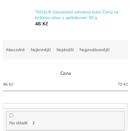
TAGAL® Samolešticí ochranný krém Černý na
koženou obuv, s aplikátorem, 50 g
46 Kč
Ř
a
Abecedně
Nejlevnější
Nejdražší
Nejprodávanější
z
e
n
Cena
í
p
46
Kč
70
Kč
r
o
d
u
k
t
Na skladě
2
ů