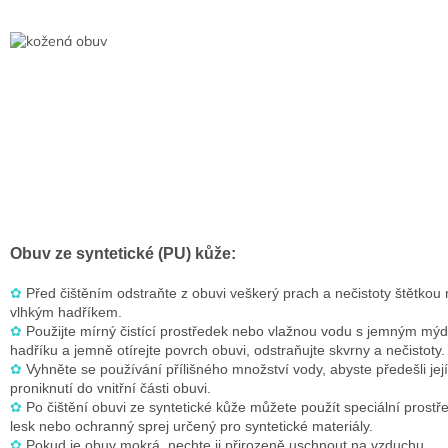
Obuv ze syntetické (PU) kůže:
✿
Před čištěním odstraňte z obuvi veškerý prach a nečistoty štětkou
vlhkým hadříkem.
✿
Použijte mírný čistící prostředek nebo vlažnou vodu s jemným mý
hadříku
a jemně otírejte povrch obuvi, odstraňujte skvrny a nečistoty.
✿
Vyhněte se používání přílišného množství vody, abyste předešli je
proniknutí do vnitřní části obuvi
.
✿
Po čištění obuvi ze syntetické kůže můžete použít speciální prostř
lesk nebo ochranný sprej určený pro syntetické materiály
.
✿
Pokud je obuv mokrá, nechte ji přirozeně uschnout na vzduchu.