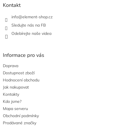
r
Kontakt
v
k
info
@
element-shop.cz
y
v
Sledujte nás na FB
ý
Odebírejte naše videa
p
i
s
u
Informace pro vás
Doprava
Dostupnost zboží
Hodnocení obchodu
Jak nakupovat
Kontakty
Kdo jsme?
Mapa serveru
Obchodní podmínky
Prodávané značky