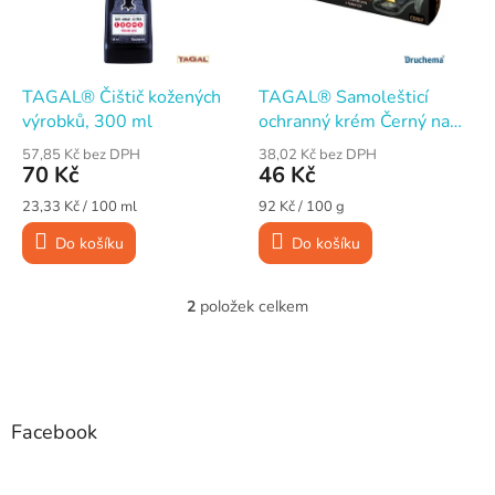
p
r
o
d
TAGAL® Čištič kožených
TAGAL® Samolešticí
u
výrobků, 300 ml
ochranný krém Černý na
k
koženou obuv, s
57,85 Kč bez DPH
38,02 Kč bez DPH
t
aplikátorem, 50 g
70 Kč
46 Kč
ů
Měrná
Měrná
23,33 Kč / 100 ml
92 Kč / 100 g
cena:
cena:
Do košíku
Do košíku
2
položek celkem
O
v
l
Z
á
á
d
p
a
a
Facebook
c
t
í
í
p