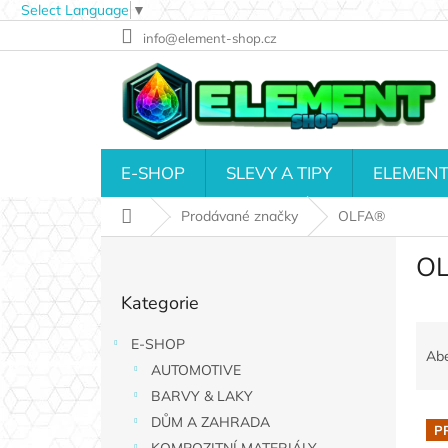
Select Language
▼
Přejít
info@element-shop.cz
na
obsah
E-SHOP
SLEVY A TIPY
ELEMENT
Domů
Prodávané značky
OLFA®
P
O
o
Přeskočit
s
Kategorie
kategorie
t
Ř
r
E-SHOP
a
a
Ab
AUTOMOTIVE
z
n
e
n
BARVY & LAKY
V
n
í
DŮM A ZAHRADA
P
ý
í
p