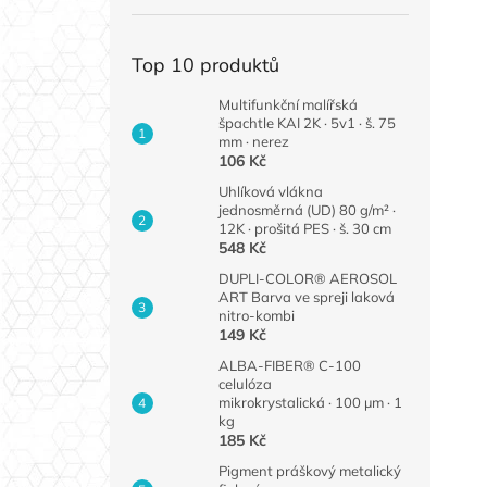
Top 10 produktů
Multifunkční malířská
špachtle KAI 2K · 5v1 · š. 75
mm · nerez
106 Kč
Uhlíková vlákna
jednosměrná (UD) 80 g/m² ·
12K · prošitá PES · š. 30 cm
548 Kč
DUPLI-COLOR® AEROSOL
ART Barva ve spreji laková
nitro-kombi
149 Kč
ALBA-FIBER® C-100
celulóza
mikrokrystalická · 100 µm · 1
kg
185 Kč
Pigment práškový metalický