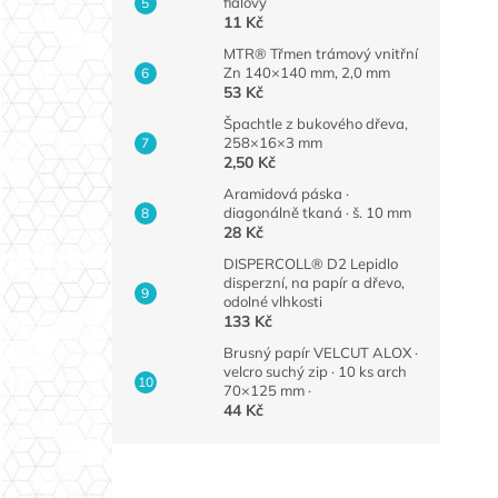
fialový
11 Kč
MTR® Třmen trámový vnitřní
Zn 140×140 mm, 2,0 mm
53 Kč
Špachtle z bukového dřeva,
258×16×3 mm
2,50 Kč
Aramidová páska ·
diagonálně tkaná · š. 10 mm
28 Kč
DISPERCOLL® D2 Lepidlo
disperzní, na papír a dřevo,
odolné vlhkosti
133 Kč
Brusný papír VELCUT ALOX ·
velcro suchý zip · 10 ks arch
70×125 mm ·
44 Kč
Z
á