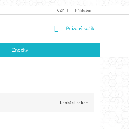
JAK NAKUPOVAT
KONTAKTY
CZK
Přihlášení
KDO JSME?
MAPA 
NÁKUPNÍ
Prázdný košík
KOŠÍK
y
Značky
1
položek celkem