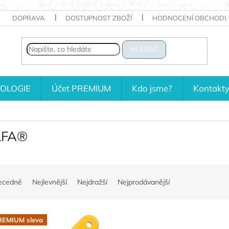
DOPRAVA
DOSTUPNOST ZBOŽÍ
HODNOCENÍ OBCHODU
HLEDAT
OLOGIE
Účet PREMIUM
Kdo jsme?
Kontakt
LFA®
ecedně
Nejlevnější
Nejdražší
Nejprodávanější
REMIUM sleva