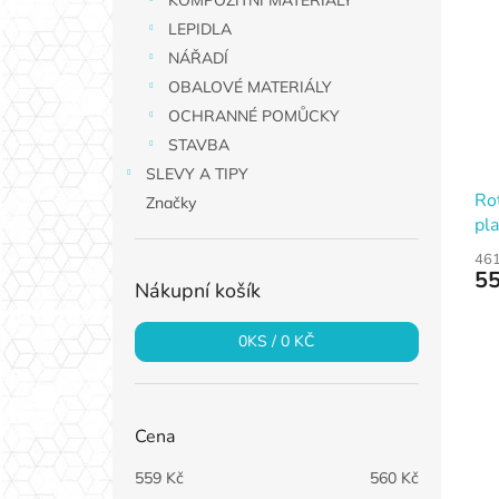
KOMPOZITNÍ MATERIÁLY
p
p
a
LEPIDLA
i
r
n
NÁŘADÍ
s
o
e
p
d
OBALOVÉ MATERIÁLY
l
r
u
OCHRANNÉ POMŮCKY
o
k
STAVBA
d
t
SLEVY A TIPY
u
ů
Rot
Značky
k
pla
t
ů
461
55
Nákupní košík
0
KS /
0 KČ
Cena
559
Kč
560
Kč