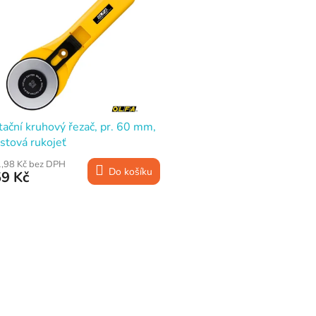
ační kruhový řezač, pr. 60 mm,
stová rukojeť
,98 Kč bez DPH
Do košíku
9 Kč
O
v
l
á
d
a
c
í