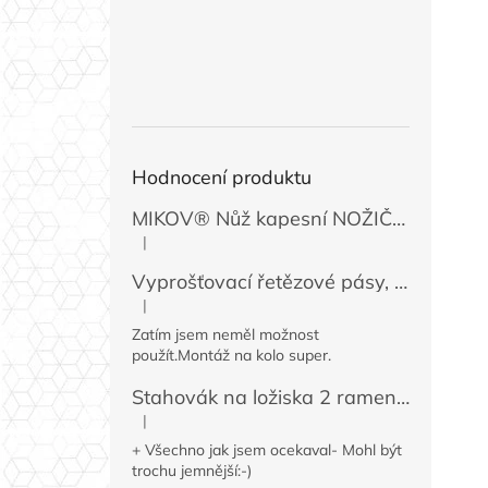
Hodnocení produktu
MIKOV® Nůž kapesní NOŽIČKA 131-NZn-1 zavírací, 74 mm
|
Hodnocení produktu je 5 z 5 hvězdiček.
Vyprošťovací řetězové pásy, 2 ks
|
Hodnocení produktu je 5 z 5 hvězdiček.
Zatím jsem neměl možnost
použít.Montáž na kolo super.
Stahovák na ložiska 2 ramenný MINI 50 / 60 mm
|
Hodnocení produktu je 4 z 5 hvězdiček.
+ Všechno jak jsem ocekaval- Mohl být
trochu jemnější:-)