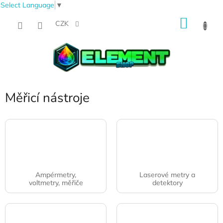
Select Language
▼
Přejít
NÁKU
na
CZK
obsah
KOŠÍK
Měřicí nástroje
Ampérmetry,
Laserové metry a
voltmetry, měřiče
detektory