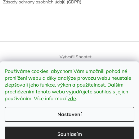
Zásady ochrany osobních údajů (GDPR)
Vytvořil Shoptet
Používáme cookies, abychom Vám umožnili pohodlné
Copyright 2026
element-shop.cz
. Všechna práva vyhrazena.
prohlížení webu a díky analýze provozu webu neustále
Upravit nastavení cookies
zlepšovali jeho funkce, výkon a použitelnost
.
Dalším
procházením tohoto webu vyjadřujete souhlas s jejich
používáním. Více informací
zde
.
Odstoupit od smlouvy
Nastavení
;
Souhlasím