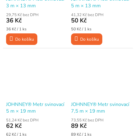
3 m × 13 mm
5 m × 13 mm
29,75 Kč bez DPH
41,32 Kč bez DPH
36 Kč
50 Kč
Měrná
Měrná
36 Kč / 1 ks
50 Kč / 1 ks
cena:
cena:
Do košíku
Do košíku
JOHNNEY® Metr svinovací
JOHNNEY® Metr svinovací
5 m × 19 mm
7,5 m × 19 mm
51,24 Kč bez DPH
73,55 Kč bez DPH
62 Kč
89 Kč
Měrná
Měrná
62 Kč / 1 ks
89 Kč / 1 ks