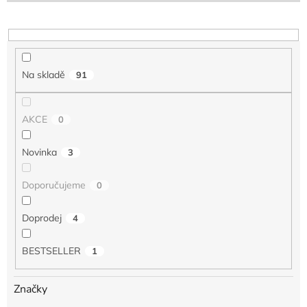
o
d
u
k
t
Na skladě
91
ů
AKCE
0
Novinka
3
Doporučujeme
0
Doprodej
4
BESTSELLER
1
Značky