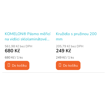
KOMELON® Pásmo měřicí
Kružidlo s pružinou 200
na vidlici sklolaminátové
mm
50 m
561,98 Kč bez DPH
205,79 Kč bez DPH
680 Kč
249 Kč
Měrná
Měrná
680 Kč / 1 ks
249 Kč / 1 ks
cena:
cena:
Do košíku
Do košíku