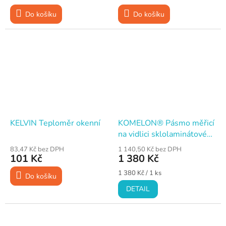
cena:
cena:
Do košíku
Do košíku
KELVIN Teploměr okenní
KOMELON® Pásmo měřicí
na vidlici sklolaminátové
100 m
83,47 Kč bez DPH
1 140,50 Kč bez DPH
101 Kč
1 380 Kč
Měrná
1 380 Kč / 1 ks
Do košíku
cena:
DETAIL