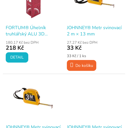
s
p
r
o
d
FORTUM® Úhelník
JOHNNEY® Metr svinovací
u
truhlářský ALU 3D
2 m × 13 mm
k
215×72×63 mm
180,17 Kč bez DPH
27,27 Kč bez DPH
t
218 Kč
33 Kč
ů
Měrná
33 Kč / 1 ks
DETAIL
cena:
Do košíku
JOHNNEY® Metr svinovací
JOHNNEY® Metr svinovací