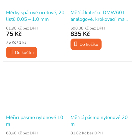
Měrky spárové ocelové, 20
Měřící kolečko DMW601
listů 0.05 – 1.0 mm
analogové, krokovací, max.
99999,9 m
61,98 Kč bez DPH
690,08 Kč bez DPH
75 Kč
835 Kč
Měrná
75 Kč / 1 ks
Do košíku
cena:
Do košíku
Měřicí pásmo nylonové 10
Měřicí pásmo nylonové 20
m
m
68,60 Kč bez DPH
81,82 Kč bez DPH