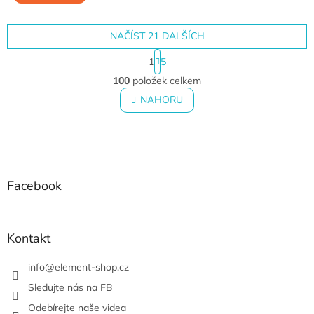
NAČÍST 21 DALŠÍCH
S
1
5
t
O
r
100
položek celkem
v
á
l
NAHORU
n
á
k
o
d
v
Z
a
á
c
á
n
í
p
í
p
a
Facebook
r
t
v
í
k
y
Kontakt
v
ý
info
@
element-shop.cz
p
i
Sledujte nás na FB
s
Odebírejte naše videa
u