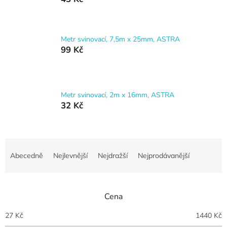
Metr svinovací, 7,5m x 25mm, ASTRA
99 Kč
Metr svinovací, 2m x 16mm, ASTRA
32 Kč
Ř
a
Abecedně
Nejlevnější
Nejdražší
Nejprodávanější
z
e
n
Cena
í
p
27
Kč
1440
Kč
r