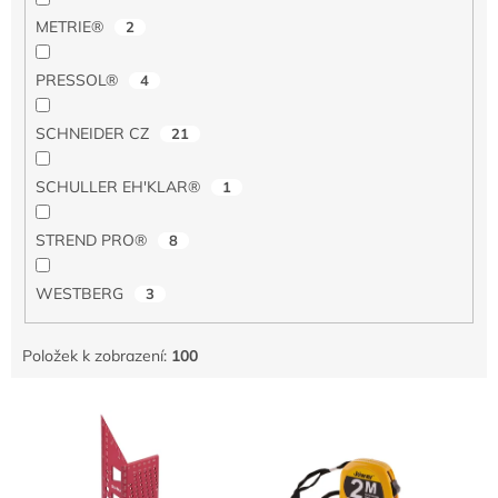
METRIE®
2
PRESSOL®
4
SCHNEIDER CZ
21
SCHULLER EH'KLAR®
1
STREND PRO®
8
WESTBERG
3
Položek k zobrazení:
100
V
ý
p
i