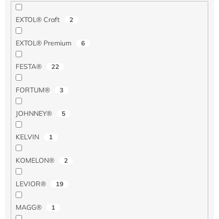
EXTOL® Craft
2
EXTOL® Premium
6
FESTA®
22
FORTUM®
3
JOHNNEY®
5
KELVIN
1
KOMELON®
2
LEVIOR®
19
MAGG®
1