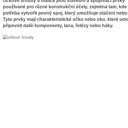
Očkové šrouby a matice jsou stavební a spojovací prvky
používané pro různé konstrukční účely, zejména tam, kde 
potřeba vytvořit pevný spoj, který umožňuje otáčení neb
Tyto prvky mají charakteristické očko nebo oko, které um
připevnit další komponenty, lana, řetězy nebo háky.