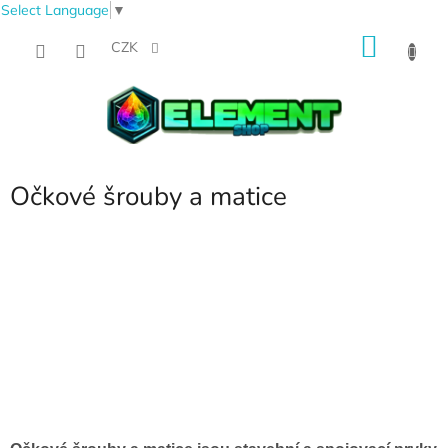
Select Language
▼
Přejít
NÁKU
na
CZK
obsah
KOŠÍK
Očkové šrouby a matice