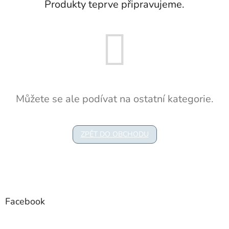
Produkty teprve připravujeme.
Můžete se ale podívat na ostatní kategorie.
ZPĚT DO OBCHODU
Z
á
p
a
Facebook
t
í