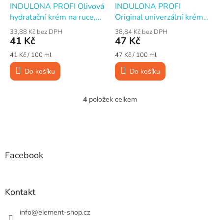
INDULONA PROFI Olivová
INDULONA PROFI
hydratační krém na ruce,
Original univerzální krém
100 ml
na ruce, 100 ml
33,88 Kč bez DPH
38,84 Kč bez DPH
41 Kč
47 Kč
Měrná
Měrná
41 Kč / 100 ml
47 Kč / 100 ml
cena:
cena:
Do košíku
Do košíku
4
položek celkem
O
v
l
Z
á
á
d
p
a
a
Facebook
c
t
í
í
p
r
Kontakt
v
k
info
@
element-shop.cz
y