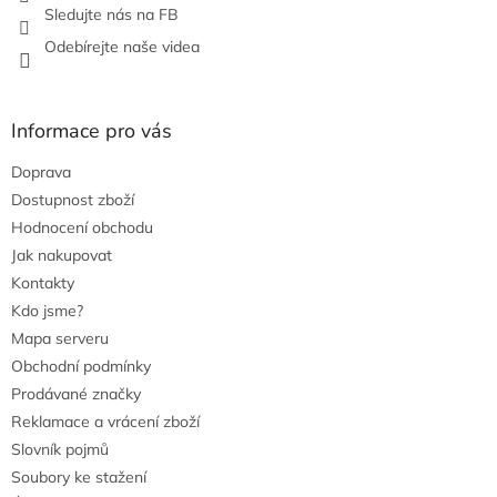
v
Sledujte nás na FB
ý
Odebírejte naše videa
p
i
s
u
Informace pro vás
Doprava
Dostupnost zboží
Hodnocení obchodu
Jak nakupovat
Kontakty
Kdo jsme?
Mapa serveru
Obchodní podmínky
Prodávané značky
Reklamace a vrácení zboží
Slovník pojmů
Soubory ke stažení