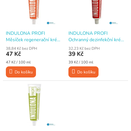
i
r
s
o
p
d
r
u
o
k
d
t
INDULONA PROFI
INDULONA PROFI
u
ů
Měsíček regenerační krém
Ochranný dezinfekční krém
k
na ruce, 100 ml
na ruce, 100 ml
38,84 Kč bez DPH
32,23 Kč bez DPH
t
47 Kč
39 Kč
ů
Měrná
Měrná
47 Kč / 100 ml
39 Kč / 100 ml
cena:
cena:
Do košíku
Do košíku