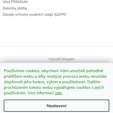
Účet PREMIUM
Způsoby platby
Zásady ochrany osobních údajů (GDPR)
Vytvořil Shoptet
Používáme cookies, abychom Vám umožnili pohodlné
Copyright 2026
element-shop.cz
. Všechna práva vyhrazena.
prohlížení webu a díky analýze provozu webu neustále
Upravit nastavení cookies
zlepšovali jeho funkce, výkon a použitelnost
.
Dalším
procházením tohoto webu vyjadřujete souhlas s jejich
používáním. Více informací
zde
.
Odstoupit od smlouvy
Nastavení
;