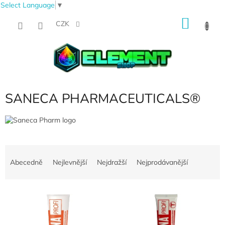
Select Language
▼
Přejít
NÁKU
na
CZK
obsah
KOŠÍK
SANECA PHARMACEUTICALS®
Ř
a
Abecedně
Nejlevnější
Nejdražší
Nejprodávanější
z
e
V
n
ý
í
p
p