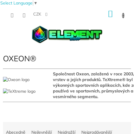
Select Language
▼
Přejít
NÁKU
na
CZK
obsah
KOŠÍK
OXEON®
Společnost Oxeon, založená v roce 2003,
vrstev a jejích produktů. TeXtreme® byl
výkonných sportovních aplikacích, kde 
používá ve sportovních, průmyslových a
vesmírného segmentu.
Ř
a
Abecedně
Nejlevnější
Nejdražší
Nejprodávanější