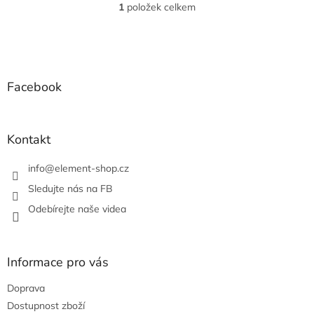
1
položek celkem
O
v
l
Z
á
á
d
p
a
a
Facebook
c
t
í
í
p
r
Kontakt
v
k
info
@
element-shop.cz
y
v
Sledujte nás na FB
ý
Odebírejte naše videa
p
i
s
u
Informace pro vás
Doprava
Dostupnost zboží