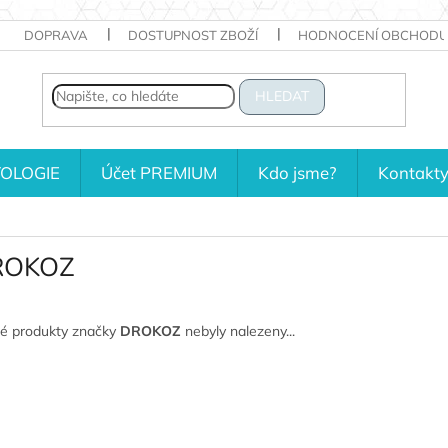
DOPRAVA
DOSTUPNOST ZBOŽÍ
HODNOCENÍ OBCHODU
HLEDAT
OLOGIE
Účet PREMIUM
Kdo jsme?
Kontakt
ROKOZ
é produkty značky
DROKOZ
nebyly nalezeny...