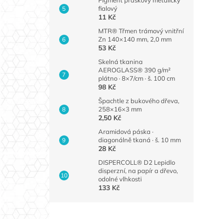
fialový
11 Kč
MTR® Třmen trámový vnitřní
Zn 140×140 mm, 2,0 mm
53 Kč
Skelná tkanina
AEROGLASS® 390 g/m²
plátno · 8×7/cm · š. 100 cm
98 Kč
Špachtle z bukového dřeva,
258×16×3 mm
2,50 Kč
Aramidová páska ·
diagonálně tkaná · š. 10 mm
28 Kč
DISPERCOLL® D2 Lepidlo
disperzní, na papír a dřevo,
odolné vlhkosti
133 Kč
Z
á