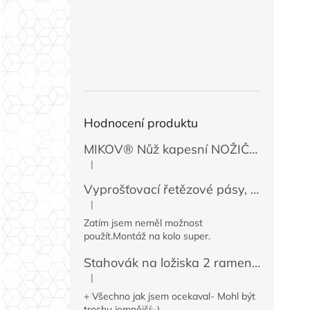
Hodnocení produktu
MIKOV® Nůž kapesní NOŽIČKA 131-NZn-1 zavírací, 74 mm
|
Hodnocení produktu je 5 z 5 hvězdiček.
Vyprošťovací řetězové pásy, 2 ks
|
Hodnocení produktu je 5 z 5 hvězdiček.
Zatím jsem neměl možnost
použít.Montáž na kolo super.
Stahovák na ložiska 2 ramenný MINI 50 / 60 mm
|
Hodnocení produktu je 4 z 5 hvězdiček.
+ Všechno jak jsem ocekaval- Mohl být
trochu jemnější:-)