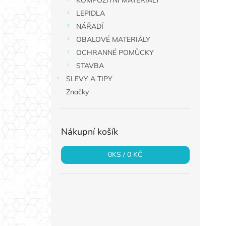
KOMPOZITNÍ MATERIÁLY
a
LEPIDLA
n
NÁŘADÍ
e
OBALOVÉ MATERIÁLY
l
OCHRANNÉ POMŮCKY
STAVBA
SLEVY A TIPY
Značky
Nákupní košík
0
KS /
0 KČ