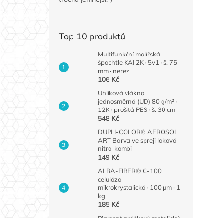
Top 10 produktů
Multifunkční malířská
špachtle KAI 2K · 5v1 · š. 75
mm · nerez
106 Kč
Uhlíková vlákna
jednosměrná (UD) 80 g/m² ·
12K · prošitá PES · š. 30 cm
548 Kč
DUPLI-COLOR® AEROSOL
ART Barva ve spreji laková
nitro-kombi
149 Kč
ALBA-FIBER® C-100
celulóza
mikrokrystalická · 100 µm · 1
kg
185 Kč
Pigment práškový metalický