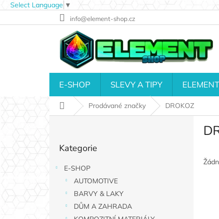
Select Language
▼
Přejít
info@element-shop.cz
na
obsah
E-SHOP
SLEVY A TIPY
ELEMENT
Domů
Prodávané značky
DROKOZ
P
D
o
Přeskočit
s
Kategorie
kategorie
t
r
Žádn
E-SHOP
a
AUTOMOTIVE
n
n
BARVY & LAKY
í
DŮM A ZAHRADA
p