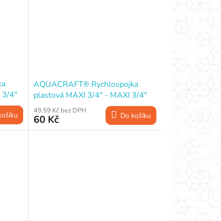
ka
AQUACRAFT® Rychlospojka
 3/4"
plastová MAXI 3/4" - MAXI 3/4"
49,59 Kč bez DPH
košíku
Do košíku
60 Kč