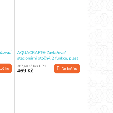
žovací
AQUACRAFT® Zavlažovač
stacionární otočný, 2 funkce, plast
387,60 Kč bez DPH
košíku
Do košíku
469 Kč