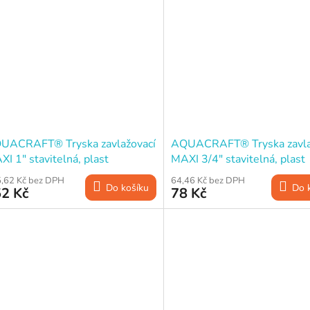
UACRAFT® Tryska zavlažovací
AQUACRAFT® Tryska zavla
I 1" stavitelná, plast
MAXI 3/4" stavitelná, plast
,62 Kč bez DPH
64,46 Kč bez DPH
Do košíku
Do 
2 Kč
78 Kč