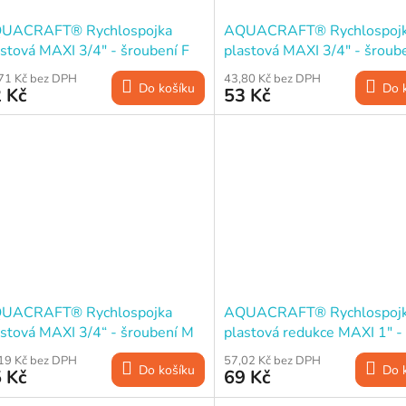
UACRAFT® Rychlospojka
AQUACRAFT® Rychlospoj
astová MAXI 3/4" - šroubení F
plastová MAXI 3/4" - šroub
1“, redukce na 3/4"
71 Kč bez DPH
43,80 Kč bez DPH
Do košíku
Do 
 Kč
53 Kč
UACRAFT® Rychlospojka
AQUACRAFT® Rychlospoj
astová MAXI 3/4“ - šroubení M
plastová redukce MAXI 1" -
4"
19 Kč bez DPH
57,02 Kč bez DPH
Do košíku
Do 
 Kč
69 Kč