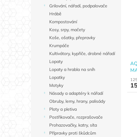
Grilování, nářadí, podpalovače
Hrábě
Kompostování
Kosy, srpy, mačety
Koše, ošatky, přepravky
Krumpáče
Kultivátory, kypřiče, drobné nářadí
Lopaty
AQ
Lopaty a hrabla na sníh
MAX
Lopatky
125
15
Motyky
Násady a adaptéry k nářadí
Obruby, lemy, hrany, palisády
Ploty a pletiva
Postřikovače, rozprašovače
Prohazovačky, katry, síta
Přípravky proti škůdcům