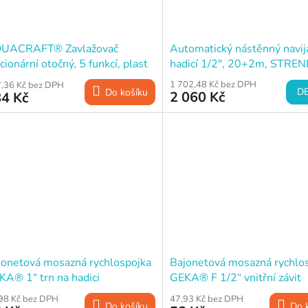
UACRAFT® Zavlažovač
Automatický nástěnný navij
cionární otočný, 5 funkcí, plast
hadicí 1/2", 20+2m, STRE
1 702,48 Kč bez DPH
,36 Kč bez DPH
DE
Do košíku
2 060 Kč
4 Kč
jonetová mosazná rychlospojka
Bajonetová mosazná rychlo
KA® 1“ trn na hadici
GEKA® F 1/2“ vnitřní závit
98 Kč bez DPH
47,93 Kč bez DPH
Do košíku
Do 