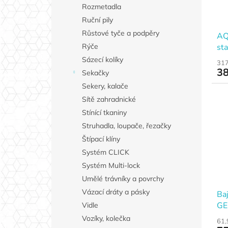
Rozmetadla
Ruční pily
Růstové tyče a podpěry
AQ
sta
Rýče
Sázecí kolíky
317
38
Sekačky
Sekery, kalače
Sítě zahradnické
Stínící tkaniny
Struhadla, loupače, řezačky
Štípací klíny
Systém CLICK
Systém Multi-lock
Umělé trávníky a povrchy
Vázací dráty a pásky
Ba
GE
Vidle
Vozíky, kolečka
61,