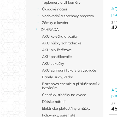
Teploměry a vlhkoměry
AQ
Úklidové náčiní
pl
Vodovodní a sprchový program
1“
34,
Zámky a kování
42
ZAHRADA
AKU kolečka a vozíky
AKU nůžky zahradnické
AKU pily řetězové
AKU postřikovače
AKU sekačky
AKU zahradní fukary a vysavače
Barely, sudy, vědra
Bazénová chemie a příslušenství k
bazénům
AQ
Česáčky, trháčky na ovoce
pl
3/
Dětské nářadí
37,
45
Elektrické plotostřihy a nůžky
Fóliovníky, pařeniště