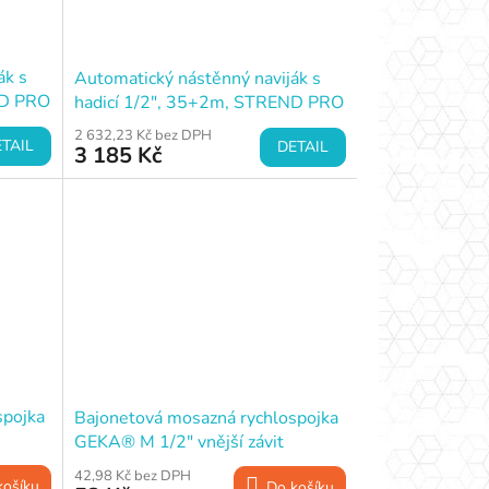
ák s
Automatický nástěnný naviják s
ND PRO
hadicí 1/2", 35+2m, STREND PRO
2 632,23 Kč bez DPH
TAIL
DETAIL
3 185 Kč
spojka
Bajonetová mosazná rychlospojka
GEKA® M 1/2" vnější závit
42,98 Kč bez DPH
košíku
Do košíku