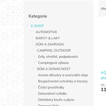
P
Ř
o
a
Ab
Přeskočit
s
z
Kategorie
kategorie
t
e
r
n
E-SHOP
V
a
í
AUTOMOTIVE
ý
n
p
p
n
BARVY & LAKY
r
i
í
o
DŮM A ZAHRADA
s
p
d
CAMPING, OUTDOOR
p
a
u
Grily, ohniště, podpalovače
r
n
k
Campingová výbava
o
e
t
d
DŮM A DOMÁCNOST
l
ů
AQ
u
Aroma difuzéry a esenciální oleje
pla
k
Bezpečnostní schránky a trezory
t
98,
Čisticí prostředky
11
ů
Dekorativní svítidla
Detektory kouře a plynu
Domovní čísla