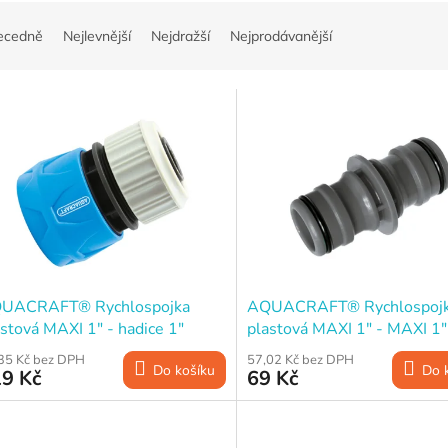
ecedně
Nejlevnější
Nejdražší
Nejprodávanější
UACRAFT® Rychlospojka
AQUACRAFT® Rychlospoj
stová MAXI 1" - hadice 1"
plastová MAXI 1" - MAXI 1"
35 Kč bez DPH
57,02 Kč bez DPH
Do košíku
Do 
9 Kč
69 Kč