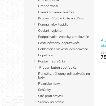
Drobné zboží
Dveřní a okenní zarážky
Krbové nářadí a koše na dřevo
Kamna, krby, topidla
Osobní hygiena
Podpalovače, zápalky, zapalovače
AQ
Pasti, návnady, odpuzovače
pla
Pohlcovače vlhkosti, odvlhčovače
61,
Popelnice
75
Poštovní schránky
Propan butan spotřebiče
Rohožky, běhouny, odkapávače na
boty
Řeznické háky
Schůdky
Sítě proti hmyzu
Sušáky na prádlo