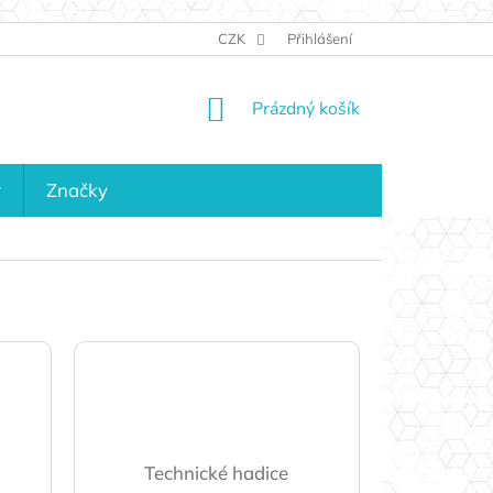
JAK NAKUPOVAT
KONTAKTY
CZK
Přihlášení
KDO JSME?
MAPA 
NÁKUPNÍ
Prázdný košík
KOŠÍK
y
Značky
Technické hadice