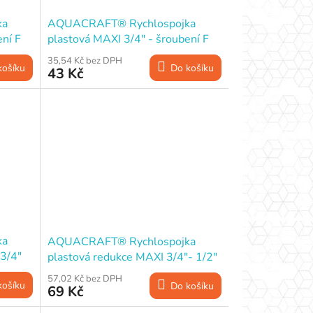
ka
AQUACRAFT® Rychlospojka
ení F
plastová MAXI 3/4" - šroubení F
3/4“, redukce na 1/2"
35,54 Kč bez DPH
košíku
Do košíku
43 Kč
ka
AQUACRAFT® Rychlospojka
 3/4"
plastová redukce MAXI 3/4"- 1/2"
57,02 Kč bez DPH
košíku
Do košíku
69 Kč