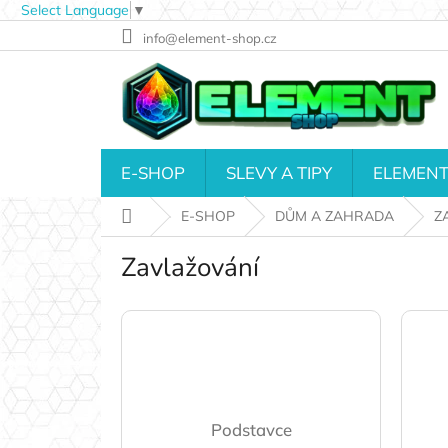
Select Language
▼
Přejít
info@element-shop.cz
na
obsah
E-SHOP
SLEVY A TIPY
ELEMENT
Domů
E-SHOP
DŮM A ZAHRADA
Z
Zavlažování
Podstavce