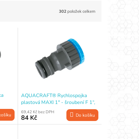
302
položek celkem
ka
AQUACRAFT® Rychlospojka
plastová MAXI 1" - šroubení F 1“,
redukce na 3/4"
69,42 Kč bez DPH
košíku
Do košíku
84 Kč