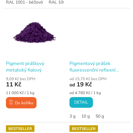
RAL 1001 - béžová
RAL 1002 - písková
RAL 1004 - zlatožlut
Pigment práškový
Pigmentový prášek
metalický fialový
fluorescenční reflexní
růžová
9,09 Kč bez DPH
od 15,70 Kč bez DPH
11 Kč
19 Kč
od
Měrná
Měrná
11 000 Kč / 1 kg
od 4 780 Kč / 1 kg
cena:
cena:
DETAIL
Do košíku
3 g
10 g
50 g
BESTSELLER
BESTSELLER