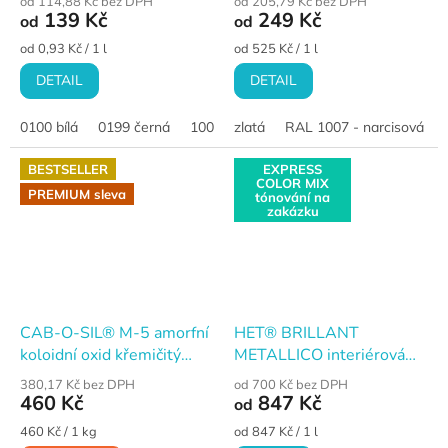
od 114,88 Kč bez DPH
od 205,79 Kč bez DPH
139 Kč
249 Kč
od
od
Měrná
Měrná
od 0,93 Kč / 1 l
od 525 Kč / 1 l
cena:
cena:
DETAIL
DETAIL
0100 bílá
0199 černá
1000 Bílá křída
zlatá
RAL 1007 - narcisová žlu
1001 Bílá ledová
10
BESTSELLER
EXPRESS
COLOR MIX
PREMIUM sleva
tónování na
zakázku
CAB-O-SIL® M-5 amorfní
HET® BRILLANT
koloidní oxid křemičitý
METALLICO interiérová
(Cabosil) 99,8% · 1 kg
akrylátová dekorační barva
380,17 Kč bez DPH
od 700 Kč bez DPH
s metalickým efektem
460 Kč
847 Kč
od
Měrná
Měrná
460 Kč / 1 kg
od 847 Kč / 1 l