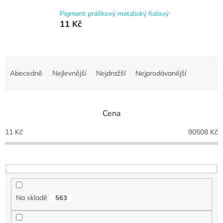
Pigment práškový metalický fialový
11 Kč
Ř
a
Abecedně
Nejlevnější
Nejdražší
Nejprodávanější
z
e
n
Cena
í
p
11
Kč
90508
Kč
r
o
d
u
k
t
Na skladě
563
ů