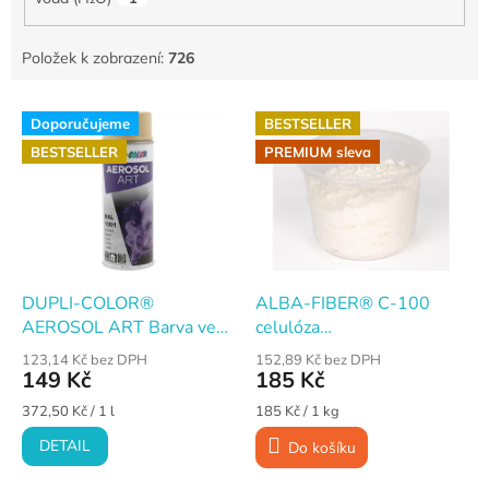
Položek k zobrazení:
726
V
Doporučujeme
BESTSELLER
ý
BESTSELLER
PREMIUM sleva
p
i
s
p
r
o
d
DUPLI-COLOR®
ALBA-FIBER® C-100
u
AEROSOL ART Barva ve
celulóza
k
spreji laková nitro-kombi
mikrokrystalická · 100
123,14 Kč bez DPH
152,89 Kč bez DPH
t
µm · 1 kg
149 Kč
185 Kč
ů
Měrná
Měrná
372,50 Kč / 1 l
185 Kč / 1 kg
cena:
cena:
DETAIL
Do košíku