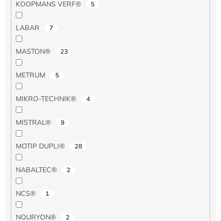
KOOPMANS VERF®
5
LABAR
7
MASTON®
23
METRUM
5
MIKRO-TECHNIK®
4
MISTRAL®
9
MOTIP DUPLI®
28
NABALTEC®
2
NCS®
1
NOURYON®
2