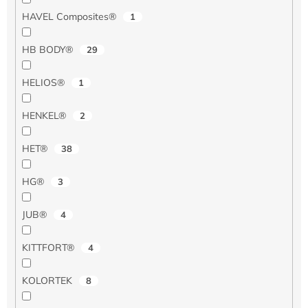
HAVEL Composites®
1
HB BODY®
29
HELIOS®
1
HENKEL®
2
HET®
38
HG®
3
JUB®
4
KITTFORT®
4
KOLORTEK
8