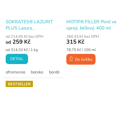
SOKRATES® LAZURIT
MOTIP® FILLER Plnič ve
PLUS Lazura
spreji, béžový, 400 ml
středněvrstvá, na dřevo
od 214,05 Kč bez DPH
260,33 Kč bez DPH
259 Kč
315 Kč
od
Měrná
Měrná
od 314,33 Kč / 1 kg
78,75 Kč / 100 ml
cena:
cena:
DETAIL
Do košíku
afromorsia
baroko
bordó
citrus
gabon
hemlock
jedl
BESTSELLER