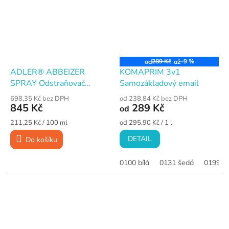
289 Kč
–9 %
od
až
ADLER® ABBEIZER
KOMAPRIM 3v1
SPRAY Odstraňovač
Samozákladový email
nátěrů univerzální, 400 ml
698,35 Kč bez DPH
od 238,84 Kč bez DPH
845 Kč
289 Kč
od
Měrná
Měrná
211,25 Kč / 100 ml
od 295,90 Kč / 1 l
cena:
cena:
DETAIL
Do košíku
0100 bílá
0131 šedá
0199 č