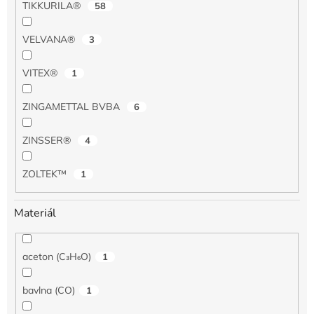
TIKKURILA®
58
VELVANA®
3
VITEX®
1
ZINGAMETTAL BVBA
6
ZINSSER®
4
ZOLTEK™
1
Materiál
aceton (C₃H₆O)
1
bavlna (CO)
1