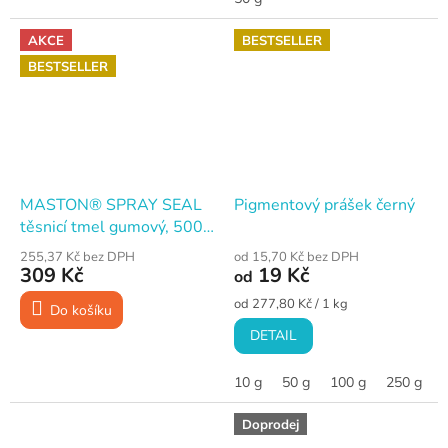
AKCE
BESTSELLER
BESTSELLER
MASTON® SPRAY SEAL
Pigmentový prášek černý
těsnicí tmel gumový, 500
ml, šedý
255,37 Kč bez DPH
od 15,70 Kč bez DPH
309 Kč
19 Kč
od
Měrná
od 277,80 Kč / 1 kg
Do košíku
cena:
DETAIL
10 g
50 g
100 g
250 g
Doprodej