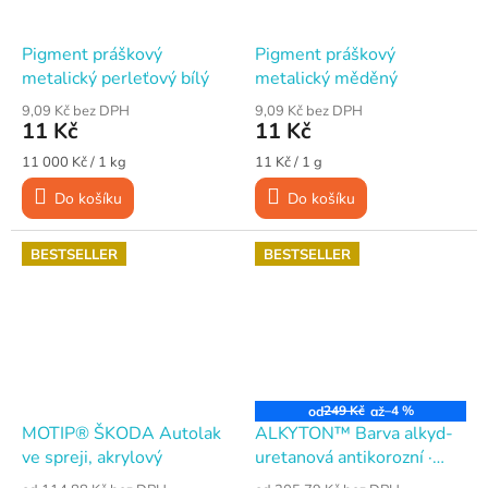
Pigment práškový
Pigment práškový
metalický perleťový bílý
metalický měděný
9,09 Kč bez DPH
9,09 Kč bez DPH
11 Kč
11 Kč
Měrná
Měrná
11 000 Kč / 1 kg
11 Kč / 1 g
cena:
cena:
Do košíku
Do košíku
BESTSELLER
BESTSELLER
249 Kč
–4 %
od
až
MOTIP® ŠKODA Autolak
ALKYTON™ Barva alkyd-
ve spreji, akrylový
uretanová antikorozní ·
hladká