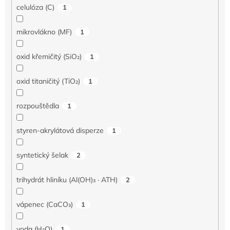
celulóza (C)
1
mikrovlákno (MF)
1
oxid křemičitý (SiO₂)
1
oxid titaničitý (TiO₂)
1
rozpouštědla
1
styren-akrylátová disperze
1
syntetický šelak
2
trihydrát hliníku (Al(OH)₃ · ATH)
2
vápenec (CaCO₃)
1
voda (H₂O)
1