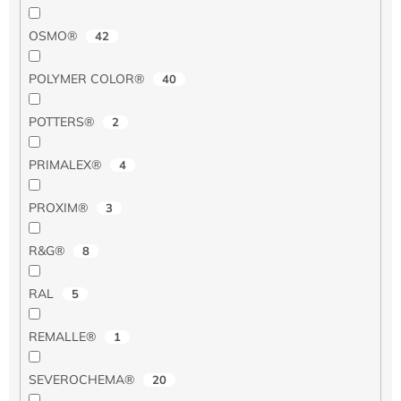
OSMO®
42
POLYMER COLOR®
40
POTTERS®
2
PRIMALEX®
4
PROXIM®
3
R&G®
8
RAL
5
REMALLE®
1
SEVEROCHEMA®
20