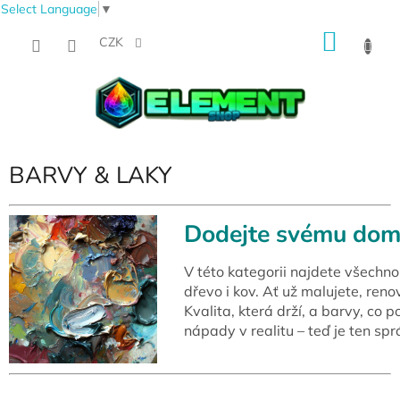
Select Language
▼
Přejít
NÁKU
na
CZK
obsah
KOŠÍK
BARVY & LAKY
Dodejte
svému domo
V této kategorii najdete všechno
dřevo i kov. Ať už malujete, ren
Kvalita, která drží, a barvy, co
nápady v realitu – teď je ten spr