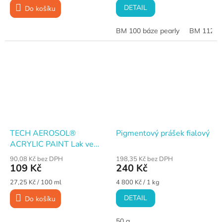
cena:
cena:
DETAIL
Do košíku
BM 100 báze pearly
BM 112 si
TECH AEROSOL®
Pigmentový prášek fialový
ACRYLIC PAINT Lak ve
spreji, bezbarvý lesk, 400
90,08 Kč bez DPH
198,35 Kč bez DPH
ml
109 Kč
240 Kč
Měrná
Měrná
27,25 Kč / 100 ml
4 800 Kč / 1 kg
cena:
cena:
DETAIL
Do košíku
50 g