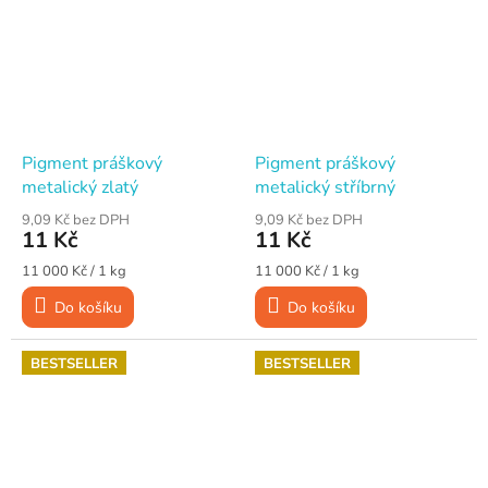
Pigment práškový
Pigment práškový
metalický zlatý
metalický stříbrný
9,09 Kč bez DPH
9,09 Kč bez DPH
11 Kč
11 Kč
Měrná
Měrná
11 000 Kč / 1 kg
11 000 Kč / 1 kg
cena:
cena:
Do košíku
Do košíku
BESTSELLER
BESTSELLER