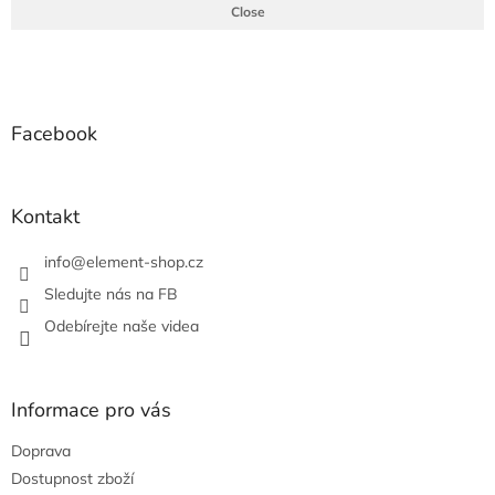
p
Close
r
v
Z
k
á
y
p
v
ý
a
Facebook
p
t
i
í
s
u
Kontakt
info
@
element-shop.cz
Sledujte nás na FB
Odebírejte naše videa
Informace pro vás
Doprava
Dostupnost zboží