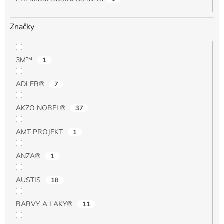
Značky
3M™
1
ADLER®
7
AKZO NOBEL®
37
AMT PROJEKT
1
ANZA®
1
AUSTIS
18
BARVY A LAKY®
11