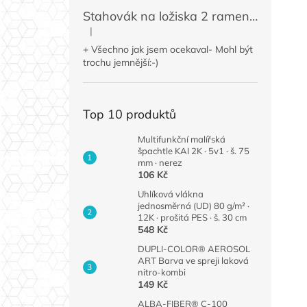
Stahovák na ložiska 2 ramenný MINI 50 / 60 mm
|
Hodnocení produktu je 4 z 5 hvězdiček.
+ Všechno jak jsem ocekaval- Mohl být
trochu jemnější:-)
Top 10 produktů
Multifunkční malířská
špachtle KAI 2K · 5v1 · š. 75
mm · nerez
106 Kč
Uhlíková vlákna
jednosměrná (UD) 80 g/m² ·
12K · prošitá PES · š. 30 cm
548 Kč
DUPLI-COLOR® AEROSOL
ART Barva ve spreji laková
nitro-kombi
149 Kč
ALBA-FIBER® C-100