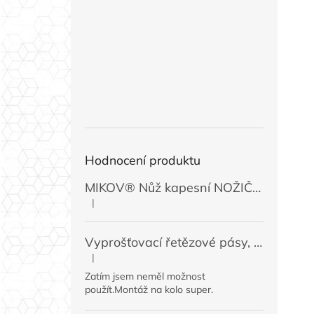
Hodnocení produktu
MIKOV® Nůž kapesní NOŽIČKA 131-NZn-1 zavírací, 74 mm
|
Hodnocení produktu je 5 z 5 hvězdiček.
Vyprošťovací řetězové pásy, 2 ks
|
Hodnocení produktu je 5 z 5 hvězdiček.
Zatím jsem neměl možnost
použít.Montáž na kolo super.