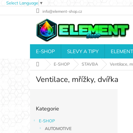
Select Language
▼
Přejít
info@element-shop.cz
na
obsah
E-SHOP
SLEVY A TIPY
ELEMENT
Domů
E-SHOP
STAVBA
Ventilace, m
Ventilace, mřížky, dvířka
P
o
Přeskočit
s
Kategorie
kategorie
t
r
E-SHOP
a
AUTOMOTIVE
n