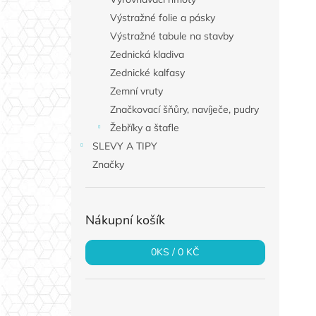
Výstražné folie a pásky
Výstražné tabule na stavby
Zednická kladiva
Zednické kalfasy
Zemní vruty
Značkovací šňůry, navíječe, pudry
Žebříky a štafle
SLEVY A TIPY
Značky
Nákupní košík
0
KS /
0 KČ