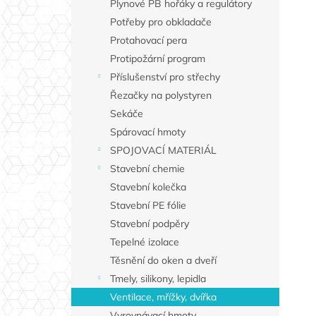
Plynové PB hořáky a regulátory
Potřeby pro obkladače
Protahovací pera
Protipožární program
Příslušenství pro střechy
Řezačky na polystyren
Sekáče
Spárovací hmoty
SPOJOVACÍ MATERIÁL
Stavební chemie
Stavební kolečka
Stavební PE fólie
Stavební podpěry
Tepelné izolace
Těsnění do oken a dveří
Tmely, silikony, lepidla
Ventilace, mřížky, dvířka
Vyrovnávací hmoty