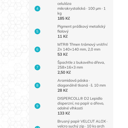
celulóza
mikrokrystalická · 100 µm · 1
kg
185 Kč
Pigment práškový metalický
fialový
11 Kč
MTR® Třmen trámový vnitřní
Zn 140×140 mm, 2,0 mm
53 Kč
Špachtle z bukového dřeva,
258×16×3 mm
2,50 Kč
Aramidová páska ·
diagonálně tkaná · š. 10 mm
28 Kč
DISPERCOLL® D2 Lepidlo
disperzní, na papír a dřevo,
odolné vlhkosti
133 Kč
Brusný papír VELCUT ALOX ·
velcro suchý zip · 10 ks arch