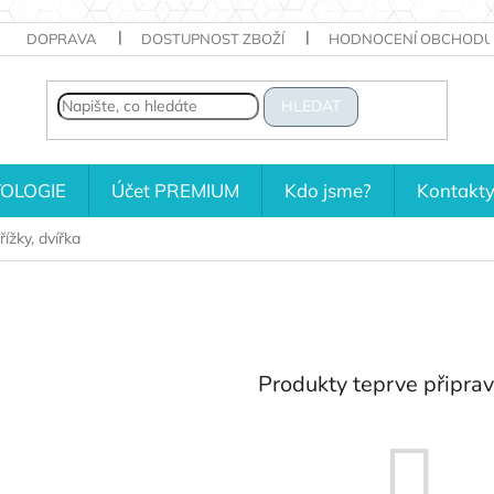
DOPRAVA
DOSTUPNOST ZBOŽÍ
HODNOCENÍ OBCHODU
HLEDAT
OLOGIE
Účet PREMIUM
Kdo jsme?
Kontakt
řížky, dvířka
Produkty teprve připra