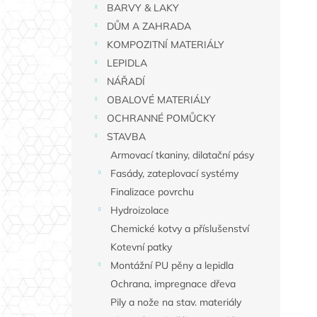
n
BARVY & LAKY
í
DŮM A ZAHRADA
p
KOMPOZITNÍ MATERIÁLY
a
LEPIDLA
n
NÁŘADÍ
e
OBALOVÉ MATERIÁLY
l
OCHRANNÉ POMŮCKY
STAVBA
Armovací tkaniny, dilatační pásy
Fasády, zateplovací systémy
Finalizace povrchu
Hydroizolace
Chemické kotvy a příslušenství
Kotevní patky
Montážní PU pěny a lepidla
Ochrana, impregnace dřeva
Pily a nože na stav. materiály