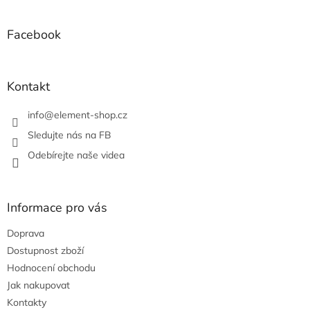
á
á
d
p
a
a
Facebook
c
t
í
í
p
r
Kontakt
v
k
info
@
element-shop.cz
y
v
Sledujte nás na FB
ý
Odebírejte naše videa
p
i
s
u
Informace pro vás
Doprava
Dostupnost zboží
Hodnocení obchodu
Jak nakupovat
Kontakty