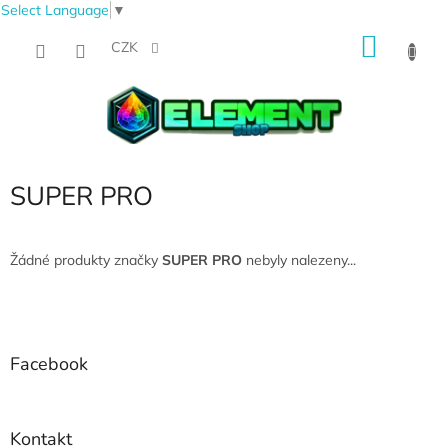
Select Language
▼
Přejít
NÁKU
na
CZK
obsah
KOŠÍK
SUPER PRO
Žádné produkty značky
SUPER PRO
nebyly nalezeny...
Z
á
p
a
Facebook
t
í
Kontakt