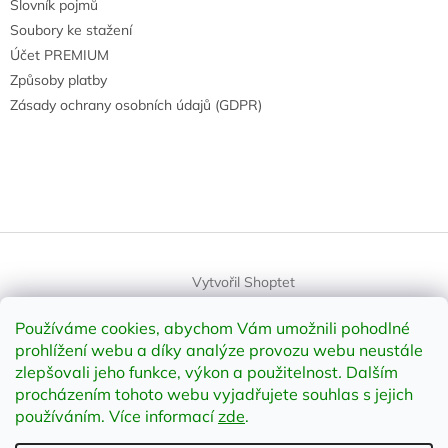
Slovník pojmů
Soubory ke stažení
Účet PREMIUM
Způsoby platby
Zásady ochrany osobních údajů (GDPR)
Vytvořil Shoptet
Používáme cookies, abychom Vám umožnili pohodlné
Copyright 2026
element-shop.cz
. Všechna práva vyhrazena.
prohlížení webu a díky analýze provozu webu neustále
Upravit nastavení cookies
zlepšovali jeho funkce, výkon a použitelnost
.
Dalším
procházením tohoto webu vyjadřujete souhlas s jejich
používáním. Více informací
zde
.
Odstoupit od smlouvy