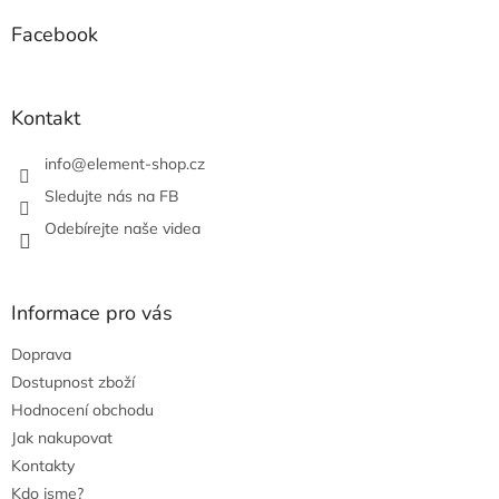
d
p
a
a
Facebook
c
t
í
í
p
r
Kontakt
v
k
info
@
element-shop.cz
y
v
Sledujte nás na FB
ý
Odebírejte naše videa
p
i
s
u
Informace pro vás
Doprava
Dostupnost zboží
Hodnocení obchodu
Jak nakupovat
Kontakty
Kdo jsme?