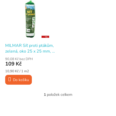
n
ý
í
p
p
i
r
s
o
p
d
r
u
o
k
d
t
MILMAR Síť proti ptákům,
u
ů
zelená, oko 25 x 25 mm, 2
k
x 5 m
90,08 Kč bez DPH
t
109 Kč
ů
Měrná
10,90 Kč / 1 m2
cena:
Do košíku
1
položek celkem
O
v
l
Z
á
á