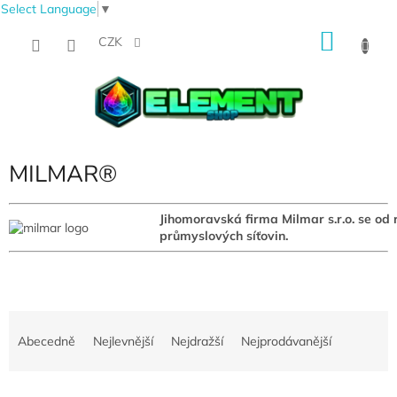
Select Language
▼
Přejít
NÁKU
na
CZK
obsah
KOŠÍK
MILMAR®
Jihomoravská firma Milmar s.r.o. se od 
průmyslových síťovin.
Ř
a
Abecedně
Nejlevnější
Nejdražší
Nejprodávanější
z
e
V