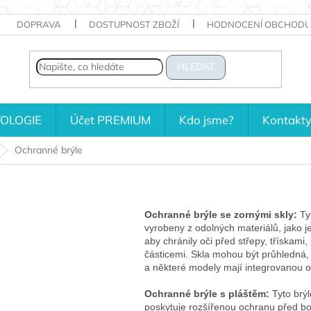
DOPRAVA
DOSTUPNOST ZBOŽÍ
HODNOCENÍ OBCHODU
HLEDAT
OLOGIE
Účet PREMIUM
Kdo jsme?
Kontakt
Ochranné brýle
Ochranné brýle se zornými skly:
Tyt
vyrobeny z odolných materiálů, jako j
aby chránily oči před střepy, třískami
částicemi. Skla mohou být průhledná,
a některé modely mají integrovanou oc
Ochranné brýle s pláštěm:
Tyto brýl
poskytuje rozšířenou ochranu před bo