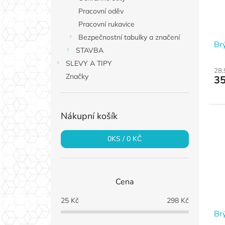
Pracovní oděv
Pracovní rukavice
Bezpečnostní tabulky a značení
Brý
STAVBA
SLEVY A TIPY
28,
Značky
35
Nákupní košík
0
KS /
0 KČ
Cena
25
Kč
298
Kč
Brý