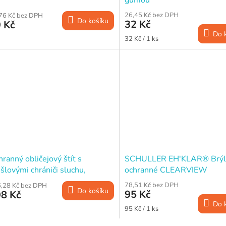
26,45 Kč bez DPH
76 Kč bez DPH
Do košíku
32 Kč
 Kč
Do 
Měrná
32 Kč / 1 ks
cena:
ranný obličejový štít s
SCHULLER EH'KLAR® Brýl
lovými chrániči sluchu,
ochranné CLEARVIEW
elová mřížka, STREND PRO
78,51 Kč bez DPH
,28 Kč bez DPH
Do košíku
95 Kč
8 Kč
Do 
Měrná
95 Kč / 1 ks
cena: