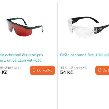
ýle ochranné červené pro
Brýle ochranné čiré, UNI vel
ery, univerzální velikost
66 Kč bez DPH
44,63 Kč bez DPH
Do košíku
Do 
 Kč
54 Kč