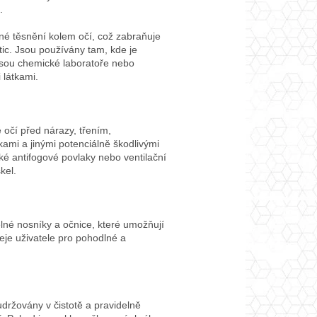
.
sné těsnění kolem očí, což zabraňuje
ic. Jsou používány tam, kde je
jsou chemické laboratoře nebo
 látkami.
 očí před nárazy, třením,
ami a jinými potenciálně škodlivými
é antifogové povlaky nebo ventilační
kel.
lné nosníky a očnice, které umožňují
ičeje uživatele pro pohodlné a
držovány v čistotě a pravidelně