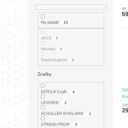
48,
59
Na skladě
10
AKCE
0
Novinka
0
Doporučujeme
0
Značky
Och
EXTOL® Craft
4
muš
oc
LEVIOR®
2
246
29
SCHULLER EH'KLAR®
1
STREND PRO®
5