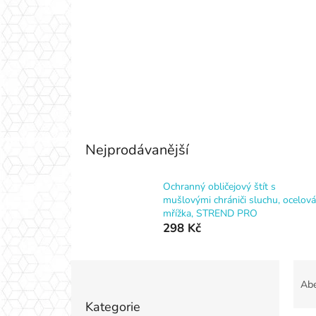
Nejprodávanější
Ochranný obličejový štít s
mušlovými chrániči sluchu, ocelová
mřížka, STREND PRO
298 Kč
P
Ř
o
a
Ab
Přeskočit
s
z
Kategorie
kategorie
t
e