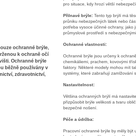
pro situace, kdy hrozí větší nebezpečí
Přilnavé brýle:
Tento typ brýlí má tě
průniku nebezpečných látek nebo část
potřeba vysoce účinné ochrany, jako 
průmyslové prostředí s nebezpečnými
Ochranné vlastnosti:
pouze ochranné brýle,
rženou k ochraně očí
Ochranné brýle jsou určeny k ochraně
išti. Ochranné brýle
chemikáliemi, prachem, kovovými třísk
sou běžně používány v
faktory.
Některé modely mohou mít tak
systémy, které zabraňují zamlžování s
ctví, zdravotnictví,
Nastavitelnost:
Většina ochranných brýlí má nastavite
přizpůsobit brýle velikosti a tvaru obl
bezpečné nošení.
Péče a údržba:
Pracovní ochranné brýle by měly být u