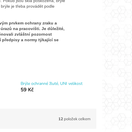
. Pokud jsou skla poškozená, brýle
 brýle je třeba provádět podle
ovým prvkem ochrany zraku a
úrazů na pracovišti. Je důležité,
novali zvláštní pozornost
 předpisy a normy týkající se
Brýle ochranné žluté, UNI velikost
59 Kč
12
položek celkem