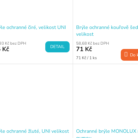
le ochranné čiré, velikost UNI
Brýle ochranné kouřově šed
velikost
93 Kč bez DPH
58,68 Kč bez DPH
DETAIL
 Kč
71 Kč
Do 
Měrná
71 Kč / 1 ks
cena:
le ochranné žluté, UNI velikost
Ochranné brýle MONOLUX 
gumou