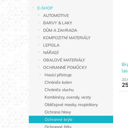
r
n
E-SHOP
V
a
í
AUTOMOTIVE
ý
n
p
p
n
BARVY & LAKY
r
i
í
o
DŮM A ZAHRADA
s
p
d
KOMPOZITNÍ MATERIÁLY
p
a
u
LEPIDLA
r
n
k
NÁŘADÍ
o
e
t
d
OBALOVÉ MATERIÁLY
l
ů
Br
u
OCHRANNÉ POMŮCKY
las
k
Hasicí přístroje
t
20,
Chrániče kolen
25
ů
Chrániče sluchu
Kombinézy, overaly, vesty
Obličejové masky, respirátory
Ochrana hlavy
Ochranné brýle
Ochranné štíty