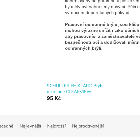
kontrolovány na přítomnost poškození
by měly být nahrazeny novými.
Péči o
výrobcem doporučených pokynů.
Pracovní ochranné brýle jsou klíč
mohou výrazně snížit riziko očních 
aby pracovníci a zaměstnavatelé vě
bezpečnosti očí a dodržovali místní
ochranných brýlí.
SCHULLER EH'KLAR® Brýle
ochranné CLEARVIEW
95 Kč
ecedně
Nejlevnější
Nejdražší
Nejprodávanější