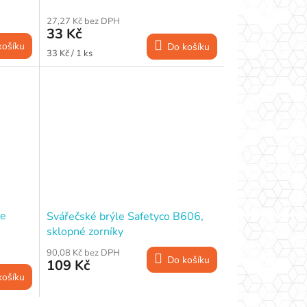
27,27 Kč bez DPH
33 Kč
košíku
Do košíku
Měrná
33 Kč / 1 ks
cena:
e
Svářečské brýle Safetyco B606,
sklopné zorníky
90,08 Kč bez DPH
Do košíku
109 Kč
košíku