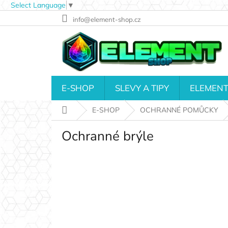
Select Language
▼
Přejít
info@element-shop.cz
na
obsah
E-SHOP
SLEVY A TIPY
ELEMENT
Domů
E-SHOP
OCHRANNÉ POMŮCKY
Ochranné brýle