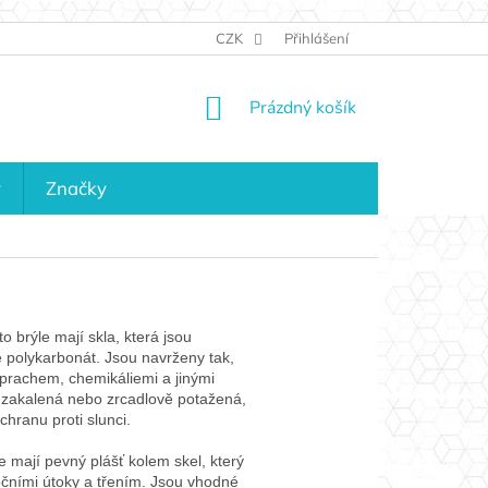
JAK NAKUPOVAT
KONTAKTY
CZK
Přihlášení
KDO JSME?
MAPA 
NÁKUPNÍ
Prázdný košík
KOŠÍK
y
Značky
o brýle mají skla, která jsou
e polykarbonát. Jsou navrženy tak,
, prachem, chemikáliemi a jinými
 zakalená nebo zrcadlově potažená,
hranu proti slunci.
e mají pevný plášť kolem skel, který
čními útoky a třením. Jsou vhodné