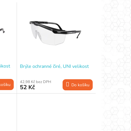
ikost
Brýle ochranné čiré, UNI velikost
42,98 Kč bez DPH
košíku
Do košíku
52 Kč