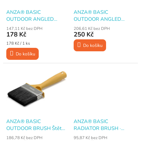
o
k
d
t
ANZA® BASIC
ANZA® BASIC
u
ů
OUTDOOR ANGLED
OUTDOOR ANGLED
k
BRUSH Štětec plochý
BRUSH Štětec plochý,
147,11 Kč bez DPH
206,61 Kč bez DPH
t
úhlový, pro exteriér, 100
úhlový, pro exteriér, 120
178 Kč
250 Kč
ů
mm
mm
Měrná
178 Kč / 1 ks
Do košíku
cena:
Do košíku
ANZA® BASIC
ANZA® BASIC
OUTDOOR BRUSH Štětec
RADIATOR BRUSH ·
plochý pro exteriér · 120
Štětec zárohák · 50 mm
186,78 Kč bez DPH
95,87 Kč bez DPH