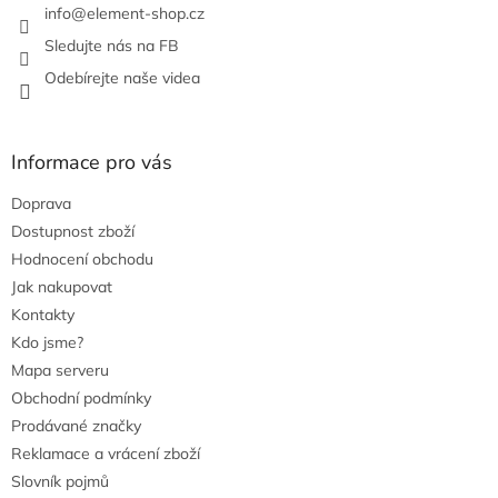
ý
info
@
element-shop.cz
p
i
Sledujte nás na FB
s
Odebírejte naše videa
u
Informace pro vás
Doprava
Dostupnost zboží
Hodnocení obchodu
Jak nakupovat
Kontakty
Kdo jsme?
Mapa serveru
Obchodní podmínky
Prodávané značky
Reklamace a vrácení zboží
Slovník pojmů