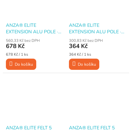
ANZA® ELITE
ANZA® ELITE
EXTENSION ALU POLE ·
EXTENSION ALU POLE ·
Teleskopická hliníková tyč ·
Teleskopická hliníková tyč ·
560,33 Kč bez DPH
300,83 Kč bez DPH
115-197 cm
44-61 cm
678 Kč
364 Kč
Měrná
Měrná
678 Kč / 1 ks
364 Kč / 1 ks
cena:
cena:
Do košíku
Do košíku
ANZA® ELITE FELT 5
ANZA® ELITE FELT 5