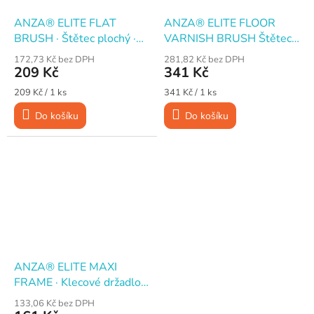
ANZA® ELITE FLAT
ANZA® ELITE FLOOR
BRUSH · Štětec plochý ·
VARNISH BRUSH Štětec
70 mm
plochý na lakování podlah,
172,73 Kč bez DPH
281,82 Kč bez DPH
200 mm
209 Kč
341 Kč
Měrná
Měrná
209 Kč / 1 ks
341 Kč / 1 ks
cena:
cena:
Do košíku
Do košíku
ANZA® ELITE MAXI
FRAME · Klecové držadlo
pro válečky · 18 cm
133,06 Kč bez DPH