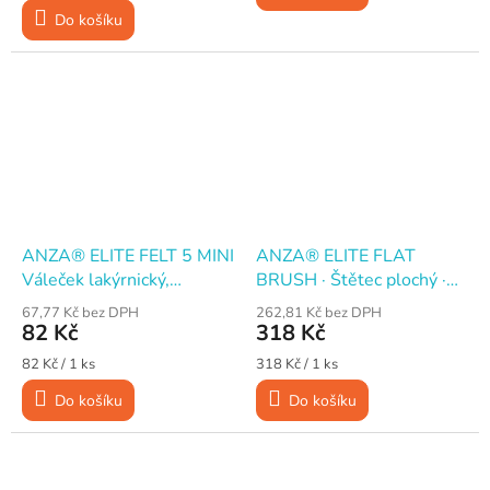
cena:
Do košíku
ANZA® ELITE FELT 5 MINI
ANZA® ELITE FLAT
Váleček lakýrnický,
BRUSH · Štětec plochý ·
plstěný, 15 cm
100 mm
67,77 Kč bez DPH
262,81 Kč bez DPH
82 Kč
318 Kč
Měrná
Měrná
82 Kč / 1 ks
318 Kč / 1 ks
cena:
cena:
Do košíku
Do košíku