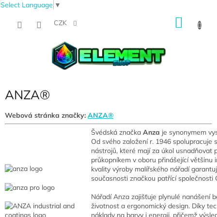
Select Language
▼
Přejít
NÁKU
na
CZK
obsah
KOŠÍK
ANZA®
Webová stránka značky:
ANZA®
Švédská značka
Anza
je synonymem vysoc
Od svého založení r. 1946 spolupracuje 
nástrojů, které mají za úkol usnadňovat p
průkopníkem v oboru přinášející většinu 
kvality výroby malířského nářadí garantuj
současnosti značkou patřící společnosti
Nářadí Anza zajišťuje
plynulé nanášení b
životnost a ergonomický design. Díky tec
náklady na barvy i energii, přičemž výsl