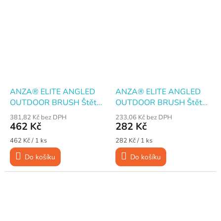
ANZA® ELITE ANGLED
ANZA® ELITE ANGLED
OUTDOOR BRUSH Štětec
OUTDOOR BRUSH Štětec
úhlový pro exteriér, 120
úhlový pro exteriér, 75
381,82 Kč bez DPH
233,06 Kč bez DPH
mm
mm
462 Kč
282 Kč
Měrná
Měrná
462 Kč / 1 ks
282 Kč / 1 ks
cena:
cena:
Do košíku
Do košíku