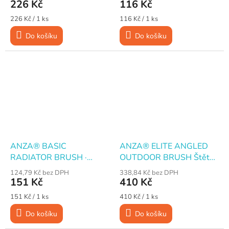
mm
226 Kč
116 Kč
Měrná
Měrná
226 Kč / 1 ks
116 Kč / 1 ks
cena:
cena:
Do košíku
Do košíku
ANZA® BASIC
ANZA® ELITE ANGLED
RADIATOR BRUSH ·
OUTDOOR BRUSH Štětec
Štětec zárohák · 70 mm
úhlový pro exteriér, 100
124,79 Kč bez DPH
338,84 Kč bez DPH
mm
151 Kč
410 Kč
Měrná
Měrná
151 Kč / 1 ks
410 Kč / 1 ks
cena:
cena:
Do košíku
Do košíku