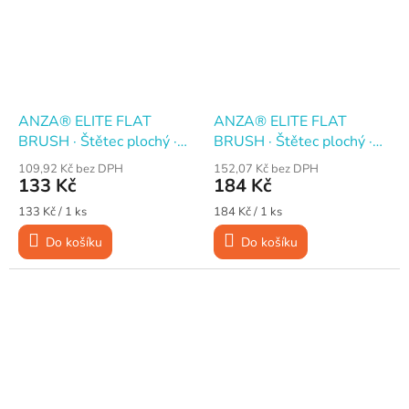
ANZA® ELITE FLAT
ANZA® ELITE FLAT
BRUSH · Štětec plochý ·
BRUSH · Štětec plochý ·
35 mm
50 mm
109,92 Kč bez DPH
152,07 Kč bez DPH
133 Kč
184 Kč
Měrná
Měrná
133 Kč / 1 ks
184 Kč / 1 ks
cena:
cena:
Do košíku
Do košíku