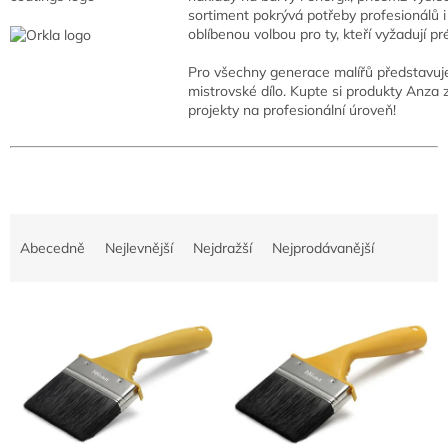
sortiment pokrývá potřeby profesionálů 
oblíbenou volbou pro ty, kteří vyžadují p
Pro všechny generace malířů představuje
mistrovské dílo. Kupte si produkty Anz
projekty na profesionální úroveň!
Ř
a
Abecedně
Nejlevnější
Nejdražší
Nejprodávanější
z
e
V
n
ý
í
p
p
i
r
s
o
p
d
r
u