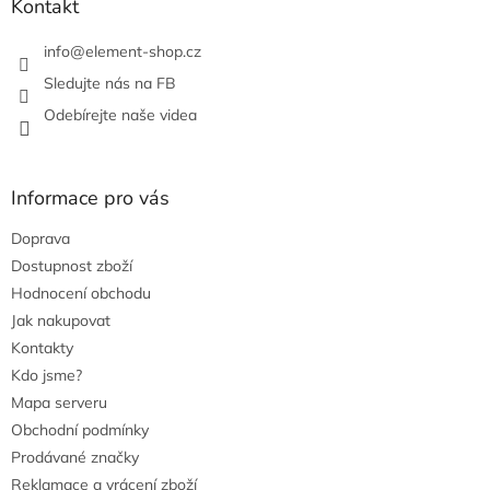
Kontakt
v
k
info
@
element-shop.cz
y
v
Sledujte nás na FB
ý
Odebírejte naše videa
p
i
s
u
Informace pro vás
Doprava
Dostupnost zboží
Hodnocení obchodu
Jak nakupovat
Kontakty
Kdo jsme?
Mapa serveru
Obchodní podmínky
Prodávané značky
Reklamace a vrácení zboží