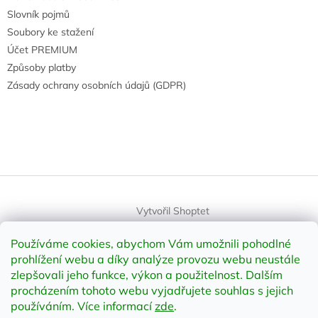
Slovník pojmů
Soubory ke stažení
Účet PREMIUM
Způsoby platby
Zásady ochrany osobních údajů (GDPR)
Vytvořil Shoptet
Používáme cookies, abychom Vám umožnili pohodlné
Copyright 2026
element-shop.cz
. Všechna práva vyhrazena.
prohlížení webu a díky analýze provozu webu neustále
Upravit nastavení cookies
zlepšovali jeho funkce, výkon a použitelnost
.
Dalším
procházením tohoto webu vyjadřujete souhlas s jejich
používáním. Více informací
zde
.