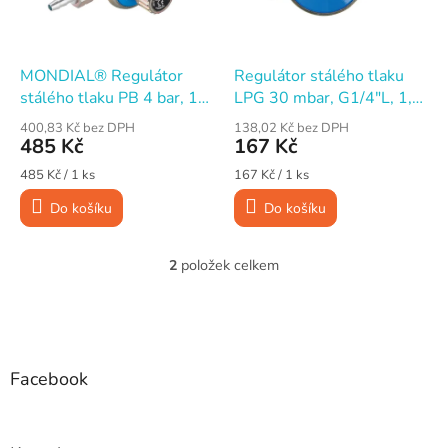
p
d
r
u
o
k
d
t
MONDIAL® Regulátor
Regulátor stálého tlaku
u
ů
stálého tlaku PB 4 bar, 12
LPG 30 mbar, G1/4"L, 1,5
k
kg/h
kg/h
400,83 Kč bez DPH
138,02 Kč bez DPH
t
485 Kč
167 Kč
ů
Měrná
Měrná
485 Kč / 1 ks
167 Kč / 1 ks
cena:
cena:
Do košíku
Do košíku
2
položek celkem
O
v
l
Z
á
á
d
p
a
a
Facebook
c
t
í
í
p
r