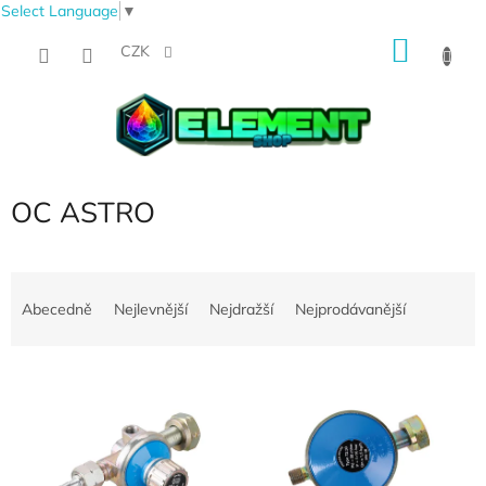
Select Language
▼
Přejít
NÁKU
na
CZK
obsah
KOŠÍK
OC ASTRO
Ř
a
Abecedně
Nejlevnější
Nejdražší
Nejprodávanější
z
e
V
n
ý
í
p
p
i
r
s
o