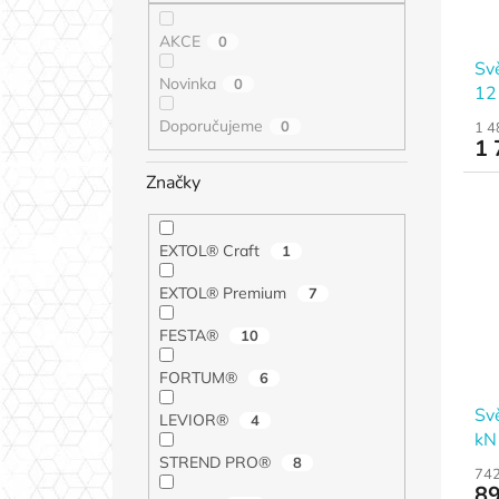
AKCE
0
Sv
Novinka
0
12 
Doporučujeme
0
1 4
1 
Značky
EXTOL® Craft
1
EXTOL® Premium
7
FESTA®
10
FORTUM®
6
Sv
LEVIOR®
4
kN
STREND PRO®
8
742
89