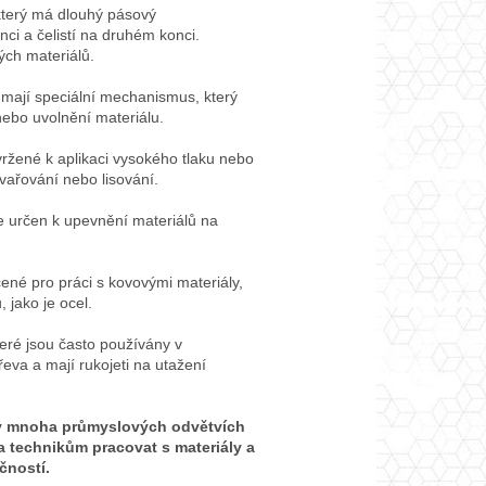
který má dlouhý pásový
ci a čelistí na druhém konci.
ých materiálů.
mají speciální mechanismus, který
ebo uvolnění materiálu.
ržené k aplikaci vysokého tlaku nebo
svařování nebo lisování.
e určen k upevnění materiálů na
ené pro práci s kovovými materiály,
 jako je ocel.
teré jsou často používány v
řeva a mají rukojeti na utažení
 v mnoha průmyslových odvětvích
a technikům pracovat s materiály a
čností.