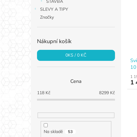
STAVBA
SLEVY A TIPY
Značky
Nákupní košík
0
KS /
0 KČ
Sv
10
1 1
Cena
1 
118
Kč
8299
Kč
Na skladě
53