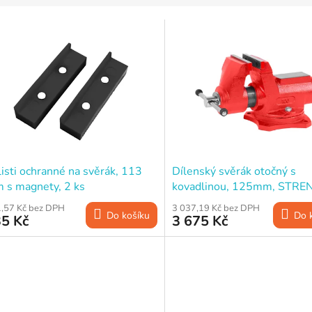
isti ochranné na svěrák, 113
Dílenský svěrák otočný s
 s magnety, 2 ks
kovadlinou, 125mm, STRE
PRO Premium
,57 Kč bez DPH
3 037,19 Kč bez DPH
Do košíku
Do 
5 Kč
3 675 Kč