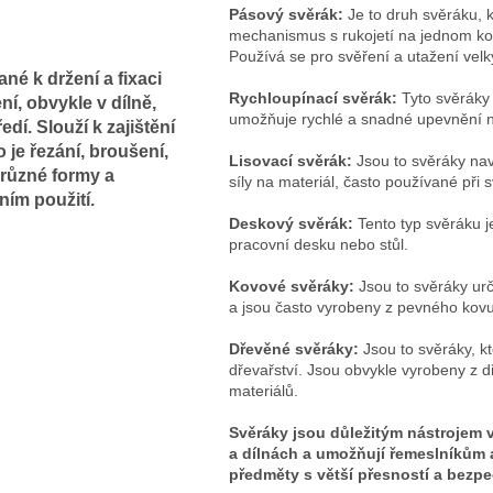
Pásový svěrák:
Je to druh svěráku, 
mechanismus s rukojetí na jednom kon
Používá se pro svěření a utažení velk
né k držení a fixaci
Rychloupínací svěrák:
Tyto svěráky 
í, obvykle v dílně,
umožňuje rychlé a snadné upevnění n
. Slouží k zajištění
o je řezání, broušení,
Lisovací svěrák:
Jsou to svěráky nav
 různé formy a
síly na materiál, často používané při 
ním použití.
Deskový svěrák:
Tento typ svěráku j
pracovní desku nebo stůl.
Kovové svěráky:
Jsou to svěráky urč
a jsou často vyrobeny z pevného kovu,
Dřevěné svěráky:
Jsou to svěráky, k
dřevařství. Jsou obvykle vyrobeny z d
materiálů.
Svěráky jsou důležitým nástrojem
a dílnách a umožňují řemeslníkům 
předměty s větší přesností a bezpe