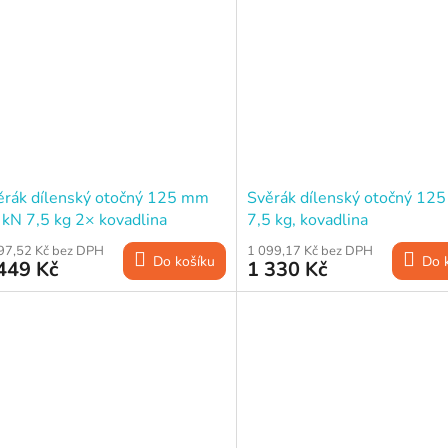
ěrák dílenský otočný 125 mm
Svěrák dílenský otočný 12
 kN 7,5 kg 2× kovadlina
7,5 kg, kovadlina
97,52 Kč bez DPH
1 099,17 Kč bez DPH
Do košíku
Do 
449 Kč
1 330 Kč