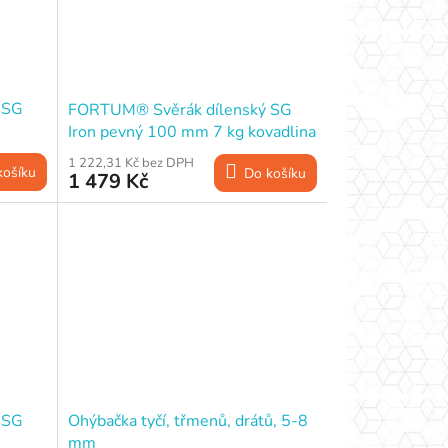
 SG
FORTUM® Svěrák dílenský SG
Iron pevný 100 mm 7 kg kovadlina
1 222,31 Kč bez DPH
košíku
Do košíku
1 479 Kč
 SG
Ohýbačka tyčí, třmenů, drátů, 5-8
mm