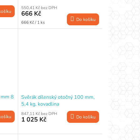
550,41 Kč bez DPH
košíku
666 Kč
Do košíku
Měrná
666 Kč / 1 ks
cena:
0 mm 8
Svěrák dílenský otočný 100 mm,
5,4 kg, kovadlina
847,11 Kč bez DPH
košíku
Do košíku
1 025 Kč