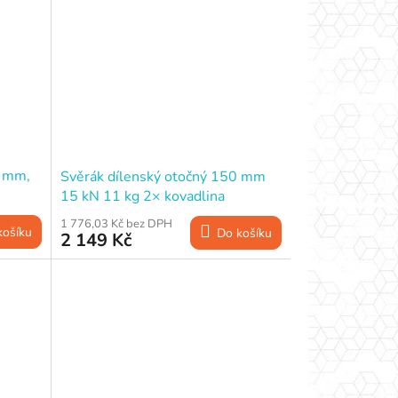
5 mm,
Svěrák dílenský otočný 150 mm
15 kN 11 kg 2× kovadlina
1 776,03 Kč bez DPH
košíku
Do košíku
2 149 Kč