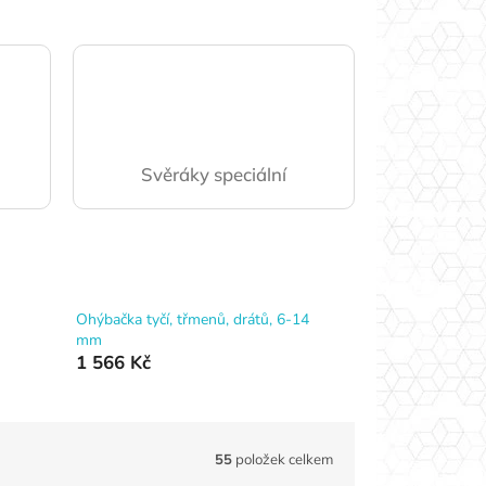
Svěráky speciální
Ohýbačka tyčí, třmenů, drátů, 6-14
mm
1 566 Kč
55
položek celkem