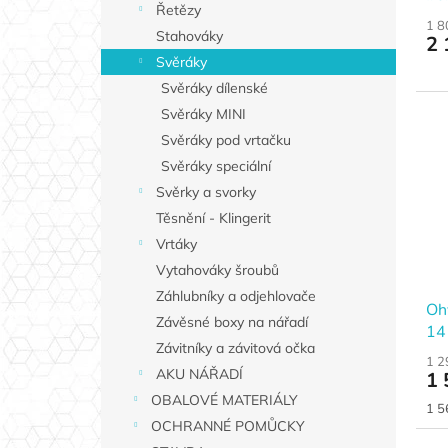
Řetězy
ko
1 8
Stahováky
2 
Svěráky
Svěráky dílenské
Svěráky MINI
Svěráky pod vrtačku
Svěráky speciální
Svěrky a svorky
Těsnění - Klingerit
Vrtáky
Vytahováky šroubů
Záhlubníky a odjehlovače
Ohý
Závěsné boxy na nářadí
14
Závitníky a závitová očka
1 2
AKU NÁŘADÍ
1 
OBALOVÉ MATERIÁLY
Měr
1 5
cen
OCHRANNÉ POMŮCKY