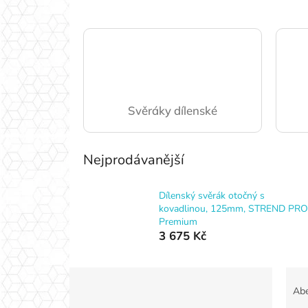
Svěráky dílenské
Nejprodávanější
Dílenský svěrák otočný s
kovadlinou, 125mm, STREND PRO
Premium
3 675 Kč
P
Ř
o
a
Ab
Přeskočit
s
z