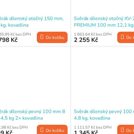
ěrák dílenský otočný 150 mm,
Svěrák dílenský otočný XV
kg, kovadlina
PREMIUM 100 mm 12,1 kg
kovadlina
85,95 Kč bez DPH
1 863,64 Kč bez DPH
Do košíku
Do 
798 Kč
2 255 Kč
ěrák dílenský pevný 100 mm 8
Svěrák dílenský pevný 100
 4,5 kg 2× kovadlina
4,8 kg, kovadlina
,98 Kč bez DPH
1 111,57 Kč bez DPH
Do košíku
Do 
9 Kč
1 345 Kč