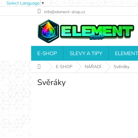
Select Language
▼
Přejít
info@element-shop.cz
na
obsah
E-SHOP
SLEVY A TIPY
ELEMENT
Domů
E-SHOP
NÁŘADÍ
Svěráky
Svěráky