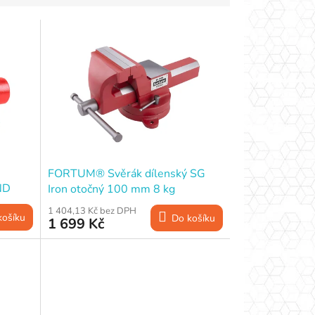
FORTUM® Svěrák dílenský SG
ND
Iron otočný 100 mm 8 kg
kovadlina
1 404,13 Kč bez DPH
košíku
Do košíku
1 699 Kč