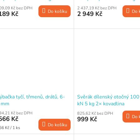
vadlina
kovadlina
09,09 Kč bez DPH
2 437,19 Kč bez DPH
Do košíku
Do 
189 Kč
2 949 Kč
bačka tyčí, třmenů, drátů, 6-
Svěrák dílenský otočný 10
 mm
kN 5 kg 2× kovadlina
94,21 Kč bez DPH
825,62 Kč bez DPH
Do 
566 Kč
999 Kč
Do košíku
ná
66 Kč / 1 ks
a: