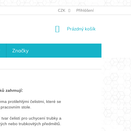
JAK NAKUPOVAT
KONTAKTY
CZK
Přihlášení
KDO JSME?
MAPA 
NÁKUPNÍ
Prázdný košík
KOŠÍK
y
Značky
ků zahrnují:
ma protilehlými čelistmi, které se
 pracovním stole.
tvar čelistí pro uchycení trubky a
itých nebo trubkovitých předmětů.