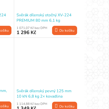
-224
Svěrák dílenský otočný XV-224
PREMIUM 80 mm 6,1 kg
kovadlina
1 071,07 Kč bez DPH
košíku
Do košíku
1 296 Kč
 mm,
Svěrák dílenský pevný 125 mm
10 kN 6,8 kg 2× kovadlina
1 114,88 Kč bez DPH
košíku
Do košíku
1 349 Kč