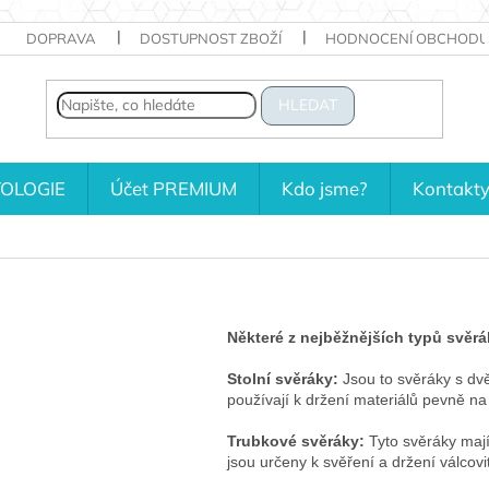
DOPRAVA
DOSTUPNOST ZBOŽÍ
HODNOCENÍ OBCHODU
HLEDAT
OLOGIE
Účet PREMIUM
Kdo jsme?
Kontakt
Některé z nejběžnějších typů svěrá
Stolní svěráky:
Jsou to svěráky s dvě
používají k držení materiálů pevně na
Trubkové svěráky:
Tyto svěráky mají 
jsou určeny k svěření a držení válcov