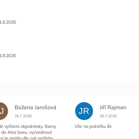
1.8.2026
1.8.2026
Božena Jarošová
Jiří Rajman
J
JR
ček.
Hodnocení obchodu je 5 z 5 hvězdiček.
Hodnocení obchodu j
28.7.2026
26.7.2026
é vyřízení objednávky. Barvy
Vše na jedničku 👍
y do Alza boxu, vyzvednout
si je mohla dle své potřeby.