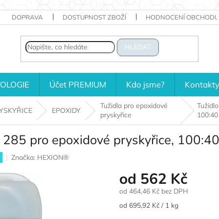
DOPRAVA
DOSTUPNOST ZBOŽÍ
HODNOCENÍ OBCHODU
HLEDAT
OLOGIE
Účet PREMIUM
Kdo jsme?
Kontakt
Tužidla pro epoxidové
Tužidl
YSKYŘICE
EPOXIDY
pryskyřice
100:40
85 pro epoxidové pryskyřice, 100:40
Značka:
HEXION®
od
562 Kč
od
464,46 Kč
bez DPH
Měrná
od 695,92 Kč / 1 kg
cena: