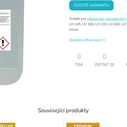
ZVOLTE VARIANTU
Tužidlo pro
vytvrzování
epoxidových p
LH 145, LH 160, LH 210, LH 260, LH 
minut.
Detailní informace
TISK
ZEPTAT SE
Související produkty
SELLER
PREMIUM