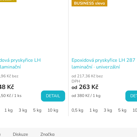
BUSINESS sleva
dová pryskyřice LH
Epoxidová pryskyřice LH 287 
 laminační
laminační · univerzální
,96 Kč bez
od 217,36 Kč bez
DPH
48 Kč
263 Kč
od
Měrná
50 Kč / 1 ks
DETAIL
od 380 Kč / 1 kg
DE
cena:
1 kg
3 kg
5 kg
10 kg
0,5 kg
1 kg
3 kg
5 kg
10
)
Diskuze
Značka