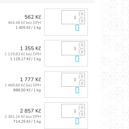
562 Kč
464,46 Kč bez DPH
Do košíku
Měrná
1 405 Kč / 1 kg
cena:
1 355 Kč
1 119,83 Kč bez DPH
Do košíku
Měrná
1 129,17 Kč / 1 kg
cena:
1 777 Kč
1 468,60 Kč bez DPH
Do košíku
Měrná
888,50 Kč / 1 kg
cena:
2 857 Kč
2 361,16 Kč bez DPH
Do košíku
Měrná
714,25 Kč / 1 kg
cena: