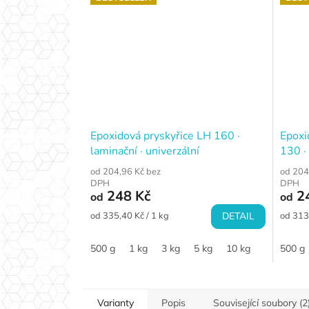
Epoxidová pryskyřice LH 160 ·
Epoxi
laminační · univerzální
130 ·
od 204,96 Kč bez
od 204
DPH
DPH
248 Kč
2
od
od
Měrná
Měrná
od 335,40 Kč / 1 kg
DETAIL
od 313,
cena:
cena:
500 g
1 kg
3 kg
5 kg
10 kg
500 g
Varianty
Popis
Související soubory (2