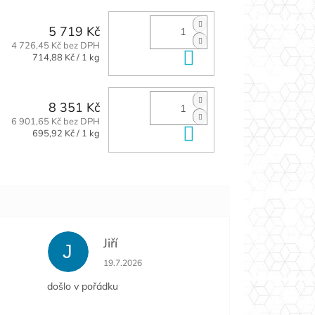
5 719 Kč
4 726,45 Kč bez DPH
Do košíku
Měrná
714,88 Kč / 1 kg
cena:
8 351 Kč
6 901,65 Kč bez DPH
Do košíku
Měrná
695,92 Kč / 1 kg
cena:
Jiří
J
e 5 z 5 hvězdiček.
Hodnocení obchodu je 5 z 5 hvězdiček.
19.7.2026
došlo v pořádku