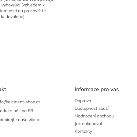
 vyhovující (vzhledem k
tomnosti na pracovišti z
du dovolené).
akt
Informace pro vás
Doprava
nfo
@
element-shop.cz
Dostupnost zboží
ledujte nás na FB
Hodnocení obchodu
debírejte naše videa
Jak nakupovat
Kontakty