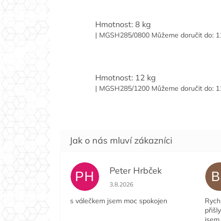
Hmotnost: 8 kg
| MGSH285/0800
Můžeme doručit do:
1
Hmotnost: 12 kg
| MGSH285/1200
Můžeme doručit do:
1
Peter Hrbček
PH
B
Hodnocení obchodu je 5 z 5 hvězdi
3.8.2026
s válečkem jsem moc spokojen
Rychl
přišl
jsem 