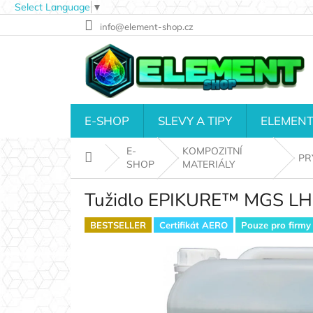
Select Language
▼
Přejít
info@element-shop.cz
na
obsah
E-SHOP
SLEVY A TIPY
ELEMENT
E-
KOMPOZITNÍ
Domů
PR
SHOP
MATERIÁLY
Tužidlo EPIKURE™ MGS LH 2
BESTSELLER
Certifikát AERO
Pouze pro firmy