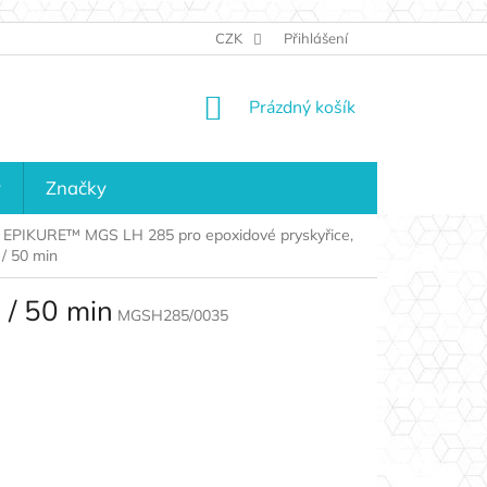
JAK NAKUPOVAT
KONTAKTY
CZK
Přihlášení
KDO JSME?
MAPA 
NÁKUPNÍ
Prázdný košík
KOŠÍK
y
Značky
o EPIKURE™ MGS LH 285 pro epoxidové pryskyřice,
 / 50 min
 / 50 min
MGSH285/0035