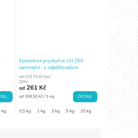
·
Epoxidová pryskyřice LH 260 ·
laminační · s odpěňovačem
od 215,70 Kč bez
DPH
261 Kč
od
Měrná
TAIL
od 358,50 Kč / 1 kg
DETAIL
cena:
 kg
0,5 kg
1 kg
3 kg
5 kg
10 kg