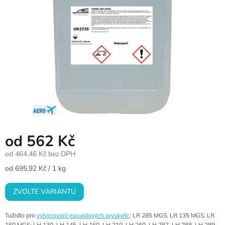
od
562 Kč
od
464,46 Kč
bez DPH
Měrná
od 695,92 Kč / 1 kg
cena:
ZVOLTE VARIANTU
Tužidlo pro
vytvrzování
epoxidových pryskyřic
: LR 285 MGS, LR 135 MGS, LR
160 MGS; LH 130, LH 145, LH 160, LH 210, LH 260, LH 287, LH 288, LH 289,