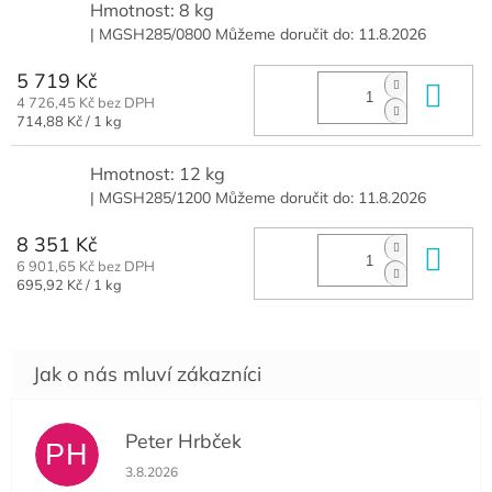
Hmotnost: 8 kg
| MGSH285/0800
Můžeme doručit do:
11.8.2026
5 719 Kč
Do 
4 726,45 Kč bez DPH
Měrná
714,88 Kč / 1 kg
cena:
Hmotnost: 12 kg
| MGSH285/1200
Můžeme doručit do:
11.8.2026
8 351 Kč
Do 
6 901,65 Kč bez DPH
Měrná
695,92 Kč / 1 kg
cena:
Peter Hrbček
PH
Hodnocení obchodu je 5 z 5 hvězdiček.
3.8.2026