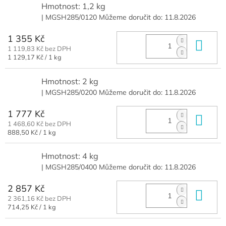
Hmotnost: 1,2 kg
| MGSH285/0120
Můžeme doručit do:
11.8.2026
1 355 Kč
Do 
1 119,83 Kč bez DPH
Měrná
1 129,17 Kč / 1 kg
cena:
Hmotnost: 2 kg
| MGSH285/0200
Můžeme doručit do:
11.8.2026
1 777 Kč
Do 
1 468,60 Kč bez DPH
Měrná
888,50 Kč / 1 kg
cena:
Hmotnost: 4 kg
| MGSH285/0400
Můžeme doručit do:
11.8.2026
2 857 Kč
Do 
2 361,16 Kč bez DPH
Měrná
714,25 Kč / 1 kg
cena: