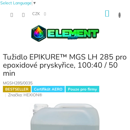
Select Language
▼
Přejít
NÁKU
na
CZK
obsah
KOŠÍK
Tužidlo EPIKURE™ MGS LH 285 pro
epoxidové pryskyřice, 100:40 / 50
min
MGSH285/0035
BESTSELLER
Certifikát AERO
Pouze pro firmy
Značka:
HEXION®