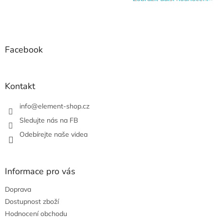
Z
á
p
a
Facebook
t
í
Kontakt
info
@
element-shop.cz
Sledujte nás na FB
Odebírejte naše videa
Informace pro vás
Doprava
Dostupnost zboží
Hodnocení obchodu