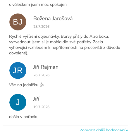
s válečkem jsem moc spokojen
Božena Jarošová
BJ
Hodnocení obchodu je 5 z 5 hvězdiček.
28.7.2026
Rychlé vyřízení objednávky. Barvy přišly do Alza boxu,
vyzvednout jsem si je mohla dle své potřeby. Zcela
vyhovující (vzhledem k nepřítomnosti na pracovišti z důvodu
dovolené).
Jiří Rajman
JR
Hodnocení obchodu je 5 z 5 hvězdiček.
26.7.2026
Vše na jedničku 👍
Jiří
J
Hodnocení obchodu je 5 z 5 hvězdiček.
19.7.2026
došlo v pořádku
Zobrazit další hodnocení