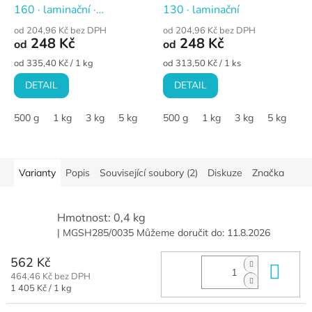
160 · laminační ·
130 · laminační
univerzální
od 204,96 Kč bez DPH
od 204,96 Kč bez DPH
248 Kč
248 Kč
od
od
Měrná
Měrná
od 335,40 Kč / 1 kg
od 313,50 Kč / 1 ks
cena:
cena:
DETAIL
DETAIL
500 g
1 kg
3 kg
5 kg
10 kg
500 g
1 kg
3 kg
5 kg
10
Varianty
Popis
Související soubory (2)
Diskuze
Značka
Hmotnost: 0,4 kg
| MGSH285/0035
Můžeme doručit do:
11.8.2026
562 Kč
Do 
464,46 Kč bez DPH
Měrná
1 405 Kč / 1 kg
cena: