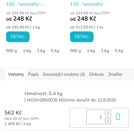
160 · laminační ·
130 · laminační
univerzální
od 204,96 Kč bez DPH
od 204,96 Kč bez DPH
248 Kč
248 Kč
od
od
Měrná
Měrná
od 335,40 Kč / 1 kg
od 313,50 Kč / 1 ks
cena:
cena:
DETAIL
DETAIL
500 g
1 kg
3 kg
5 kg
10 kg
500 g
1 kg
3 kg
5 kg
10
Varianty
Popis
Související soubory (2)
Diskuze
Značka
Hmotnost: 0,4 kg
| MGSH285/0035
Můžeme doručit do:
12.8.2026
562 Kč
Do 
464,46 Kč bez DPH
Měrná
1 405 Kč / 1 kg
cena: