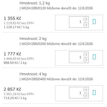
Hmotnost: 1,2 kg
| MGSH285/0120
Můžeme doručit do:
12.8.2026
1 355 Kč
Do 
1 119,83 Kč bez DPH
Měrná
1 129,17 Kč / 1 kg
cena:
Hmotnost: 2 kg
| MGSH285/0200
Můžeme doručit do:
12.8.2026
1 777 Kč
Do 
1 468,60 Kč bez DPH
Měrná
888,50 Kč / 1 kg
cena:
Hmotnost: 4 kg
| MGSH285/0400
Můžeme doručit do:
12.8.2026
2 857 Kč
Do 
2 361,16 Kč bez DPH
Měrná
714,25 Kč / 1 kg
cena: