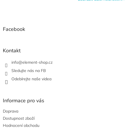
Z
á
p
a
Facebook
t
í
Kontakt
info
@
element-shop.cz
Sledujte nás na FB
Odebírejte naše videa
Informace pro vás
Doprava
Dostupnost zboží
Hodnocení obchodu