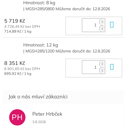
Hmotnost: 8 kg
| MGSH285/0800
Můžeme doručit do:
12.8.2026
5 719 Kč
Do 
4 726,45 Kč bez DPH
Měrná
714,88 Kč / 1 kg
cena:
Hmotnost: 12 kg
| MGSH285/1200
Můžeme doručit do:
12.8.2026
8 351 Kč
Do 
6 901,65 Kč bez DPH
Měrná
695,92 Kč / 1 kg
cena:
Peter Hrbček
PH
Hodnocení obchodu je 5 z 5 hvězdiček.
3.8.2026