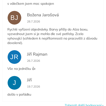
s válečkem jsem moc spokojen
Božena Jarošová
BJ
Hodnocení obchodu je 5 z 5 hvězdiček.
28.7.2026
Rychlé vyřízení objednávky. Barvy přišly do Alza boxu,
vyzvednout jsem si je mohla dle své potřeby. Zcela
vyhovující (vzhledem k nepřítomnosti na pracovišti z důvodu
dovolené).
Jiří Rajman
JR
Hodnocení obchodu je 5 z 5 hvězdiček.
26.7.2026
Vše na jedničku 👍
Jiří
J
Hodnocení obchodu je 5 z 5 hvězdiček.
19.7.2026
došlo v pořádku
Zobrazit další hodnocení