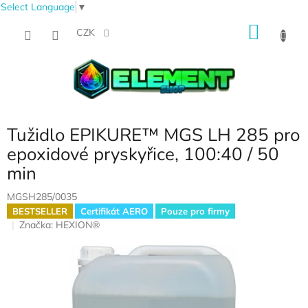
Select Language
▼
Přejít
NÁKU
na
CZK
obsah
KOŠÍK
Tužidlo EPIKURE™ MGS LH 285 pro
epoxidové pryskyřice, 100:40 / 50
min
MGSH285/0035
BESTSELLER
Certifikát AERO
Pouze pro firmy
Značka:
HEXION®