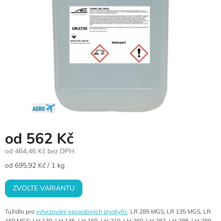
od
562 Kč
od
464,46 Kč
bez DPH
Měrná
od 695,92 Kč / 1 kg
cena:
ZVOLTE VARIANTU
Tužidlo pro
vytvrzování
epoxidových pryskyřic
: LR 285 MGS, LR 135 MGS, LR
160 MGS; LH 130, LH 145, LH 160, LH 210, LH 260, LH 287, LH 288, LH 289,