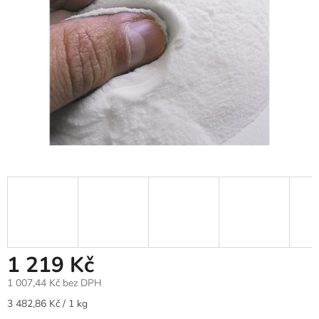
1 219 Kč
1 007,44 Kč bez DPH
Měrná
3 482,86 Kč / 1 kg
cena: