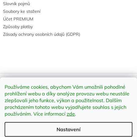
Slovník pojmů
Soubory ke stažení
Účet PREMIUM
Způsoby platby
Zásady ochrany osobních údajů (GDPR)
Používáme cookies, abychom Vám umožnili pohodlné
Vytvořil Shoptet
prohlížení webu a díky analýze provozu webu neustále
zlepšovali jeho funkce, výkon a použitelnost
.
Dalším
Copyright 2026
element-shop.cz
. Všechna práva vyhrazena.
procházením tohoto webu vyjadřujete souhlas s jejich
Upravit nastavení cookies
používáním. Více informací
zde
.
Nastavení
;