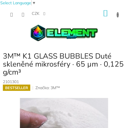
Select Language
▼
Přejít
NÁKU
na
CZK
obsah
KOŠÍK
3M™ K1 GLASS BUBBLES Duté
skleněné mikrosféry · 65 µm · 0,125
g/cm³
2101301
Značka:
3M™
BESTSELLER