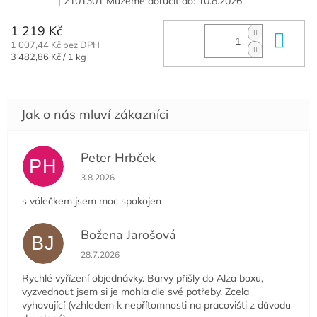
| 2101301
Můžeme doručit do:
10.8.2026
1 219 Kč
Do 
1 007,44 Kč bez DPH
Měrná
3 482,86 Kč / 1 kg
cena:
Peter Hrbček
PH
Hodnocení obchodu je 5 z 5 hvězdiček.
3.8.2026
s válečkem jsem moc spokojen
Božena Jarošová
BJ
Hodnocení obchodu je 5 z 5 hvězdiček.
28.7.2026
Rychlé vyřízení objednávky. Barvy přišly do Alza boxu,
vyzvednout jsem si je mohla dle své potřeby. Zcela
vyhovující (vzhledem k nepřítomnosti na pracovišti z důvodu