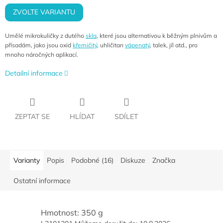
ZVOLTE VARIANTU
Umělé mikrokuličky z dutého
skla
, které jsou alternativou k běžným plnivům a
přísadám, jako jsou oxid
křemičitý
, uhličitan
vápenatý
, talek, jíl atd., pro
mnoho náročných aplikací.
Detailní informace
ZEPTAT SE
HLÍDAT
SDÍLET
Varianty
Popis
Podobné (16)
Diskuze
Značka
Ostatní informace
Hmotnost: 350 g