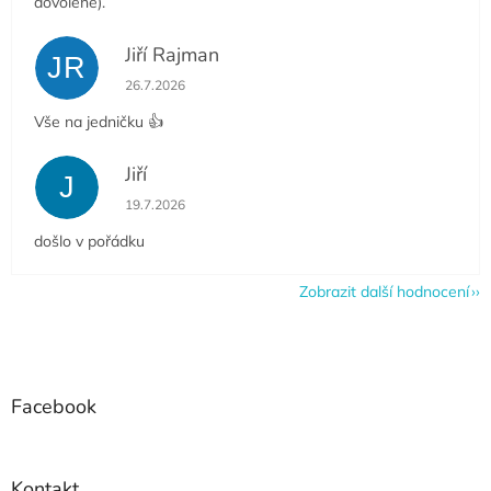
dovolené).
Jiří Rajman
JR
Hodnocení obchodu je 5 z 5 hvězdiček.
26.7.2026
Vše na jedničku 👍
Jiří
J
Hodnocení obchodu je 5 z 5 hvězdiček.
19.7.2026
došlo v pořádku
Zobrazit další hodnocení
Z
á
p
a
Facebook
t
í
Kontakt