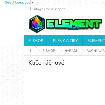
Select Language
▼
Přejít
info@element-shop.cz
na
obsah
E-SHOP
SLEVY A TIPY
ELEMENT
Domů
E-SHOP
NÁŘADÍ
RUČNÍ NÁŘ
Klíče ráčnové