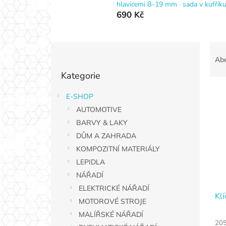
hlavicemi 8–19 mm · sada v kufřík
690 Kč
P
Ř
o
a
Ab
Přeskočit
s
z
Kategorie
kategorie
t
e
r
n
E-SHOP
V
a
í
AUTOMOTIVE
ý
n
p
p
n
BARVY & LAKY
r
i
í
o
DŮM A ZAHRADA
s
p
d
KOMPOZITNÍ MATERIÁLY
p
a
u
LEPIDLA
r
n
k
NÁŘADÍ
o
e
t
d
ELEKTRICKÉ NÁŘADÍ
l
ů
Kl
u
MOTOROVÉ STROJE
k
MALÍŘSKÉ NÁŘADÍ
t
205