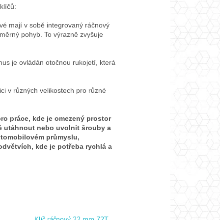
klíčů:
vé mají v sobě integrovaný ráčnový
měrný pohyb. To výrazně zvyšuje
 je ovládán otočnou rukojetí, která
ici v různých velikostech pro různé
pro práce, kde je omezený prostor
ně utáhnout nebo uvolnit šrouby a
automobilovém průmyslu,
odvětvích, kde je potřeba rychlá a
Klíč ráčnový 22 mm 72T