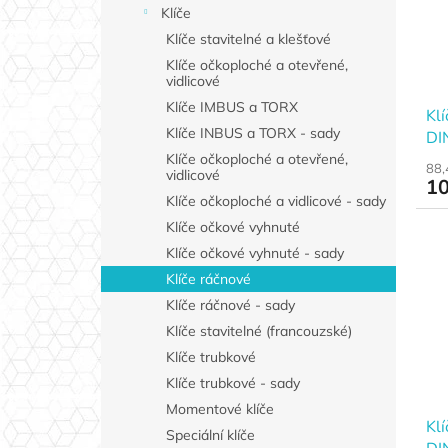
Klíče
Klíče stavitelné a klešťové
Klíče očkoploché a otevřené,
vidlicové
Klíče IMBUS a TORX
Kl
Klíče INBUS a TORX - sady
DI
Klíče očkoploché a otevřené,
88,
vidlicové
10
Klíče očkoploché a vidlicové - sady
Klíče očkové vyhnuté
Klíče očkové vyhnuté - sady
Klíče ráčnové
Klíče ráčnové - sady
Klíče stavitelné (francouzské)
Klíče trubkové
Klíče trubkové - sady
Momentové klíče
Kl
Speciální klíče