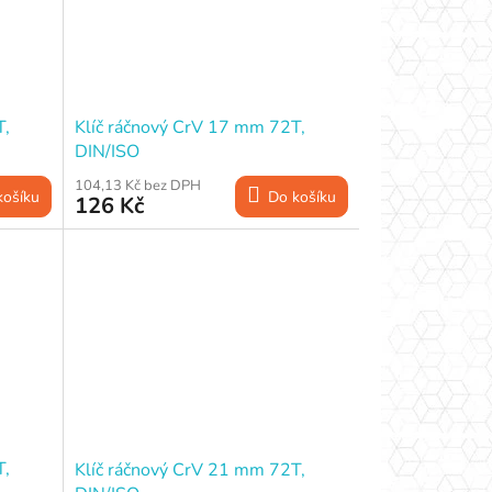
T,
Klíč ráčnový CrV 17 mm 72T,
DIN/ISO
104,13 Kč bez DPH
košíku
Do košíku
126 Kč
T,
Klíč ráčnový CrV 21 mm 72T,