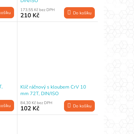
DIN/ISO
173,55 Kč bez DPH
košíku
Do košíku
210 Kč
T,
Klíč ráčnový s kloubem CrV 10
mm 72T, DIN/ISO
84,30 Kč bez DPH
košíku
Do košíku
102 Kč