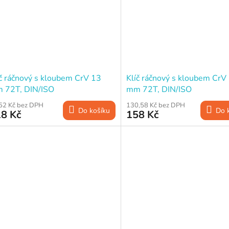
íč ráčnový s kloubem CrV 13
Klíč ráčnový s kloubem CrV
 72T, DIN/ISO
mm 72T, DIN/ISO
52 Kč bez DPH
130,58 Kč bez DPH
Do košíku
Do 
8 Kč
158 Kč