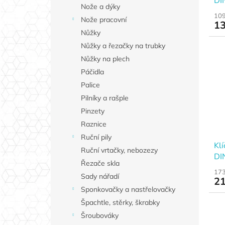
DI
Nože a dýky
109
Nože pracovní
13
Nůžky
Nůžky a řezačky na trubky
Nůžky na plech
Páčidla
Palice
Pilníky a rašple
Pinzety
Raznice
Ruční pily
Kl
Ruční vrtačky, nebozezy
DI
Řezače skla
173
Sady nářadí
21
Sponkovačky a nastřelovačky
Špachtle, stěrky, škrabky
Šroubováky