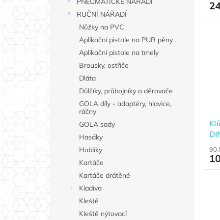
PNEUMATICKÉ NÁŘADÍ
24
ů
RUČNÍ NÁŘADÍ
Nůžky na PVC
Aplikační pistole na PUR pěny
Aplikační pistole na tmely
Brousky, ostřiče
Dláta
Důlčíky, průbojníky a děrovače
GOLA díly - adaptéry, hlavice,
ráčny
Kl
GOLA sady
DI
Hasáky
90,
Hoblíky
10
Kartáče
Kartáče drátěné
Kladiva
Kleště
Kleště nýtovací