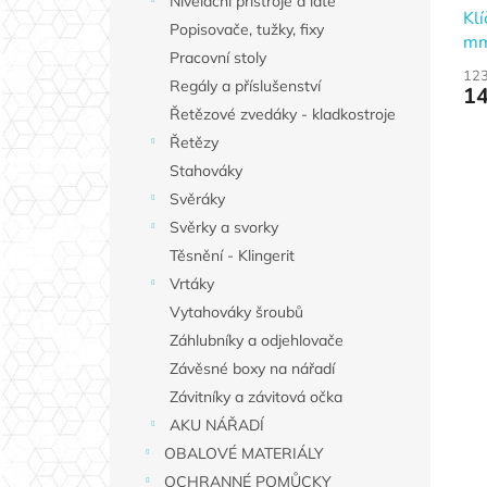
Nivelační přístroje a latě
Kl
Popisovače, tužky, fixy
mm
Pracovní stoly
123
Regály a příslušenství
14
Řetězové zvedáky - kladkostroje
Řetězy
Stahováky
Svěráky
Svěrky a svorky
Těsnění - Klingerit
Vrtáky
Vytahováky šroubů
Záhlubníky a odjehlovače
Závěsné boxy na nářadí
Závitníky a závitová očka
AKU NÁŘADÍ
OBALOVÉ MATERIÁLY
OCHRANNÉ POMŮCKY