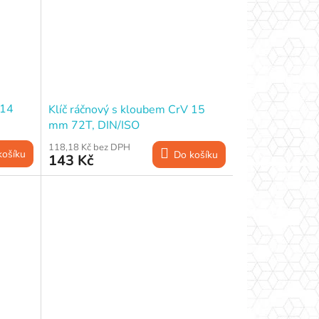
 14
Klíč ráčnový s kloubem CrV 15
mm 72T, DIN/ISO
118,18 Kč bez DPH
košíku
Do košíku
143 Kč