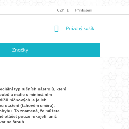
JAK NAKUPOVAT
KONTAKTY
CZK
Přihlášení
KDO JSME?
MAPA 
NÁKUPNÍ
Prázdný košík
KOŠÍK
y
Značky
eciální typ ručních nástrojů, které
oubů a matic s minimálním
íčů ráčnových je jejich
ru utažení (tahovém směru),
pohybu. To znamená, že můžete
ě otáčet pouze rukojetí, aniž
vat na šroub.