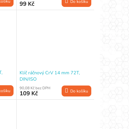
košíku
Do košíku
99 Kč
T,
Klíč ráčnový CrV 14 mm 72T,
DIN/ISO
90,08 Kč bez DPH
košíku
Do košíku
109 Kč