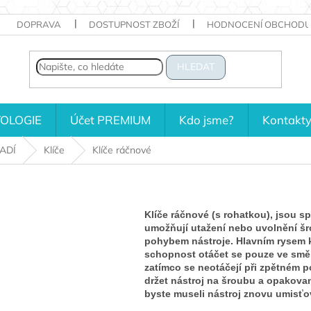
DOPRAVA
DOSTUPNOST ZBOŽÍ
HODNOCENÍ OBCHODU
HLEDAT
OLOGIE
Účet PREMIUM
Kdo jsme?
Kontakt
ADÍ
Klíče
Klíče ráčnové
Klíče ráčnové (s rohatkou), jsou sp
umožňují utažení nebo uvolnění šr
pohybem nástroje. Hlavním rysem kl
schopnost otáčet se pouze ve smě
zatímco se neotáčejí při zpětném 
držet nástroj na šroubu a opakovan
byste museli nástroj znovu umisťo