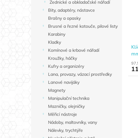
Zednické a obkladačské nářadí
Bity, adaptéry, nástavce
Brašny a opasky
Brusné a řezné kotouče, pilové listy
Karabiny
Kladky
Kl
Komínové a krbové nářadí
mm
Kroužky, háčky
97,
Kufry a organizéry
11
Lana, provazy, vázací prostředky
Lanové navijáky
Magnety
Manipulační technika
Mazničky, olejničky
Měřicí nástroje
Nádoby, maltovníky, vany
Nálevky, trychtýře