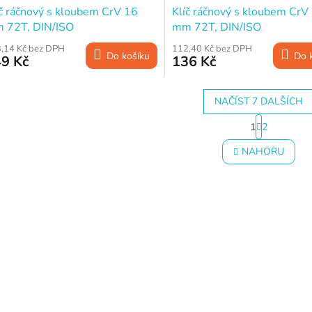
íč ráčnový s kloubem CrV 16
Klíč ráčnový s kloubem CrV
 72T, DIN/ISO
mm 72T, DIN/ISO
,14 Kč bez DPH
112,40 Kč bez DPH
Do košíku
Do 
9 Kč
136 Kč
NAČÍST 7 DALŠÍCH
S
1
2
t
O
r
v
NAHORU
á
l
n
á
k
d
o
a
v
c
á
í
n
p
í
r
v
k
y
v