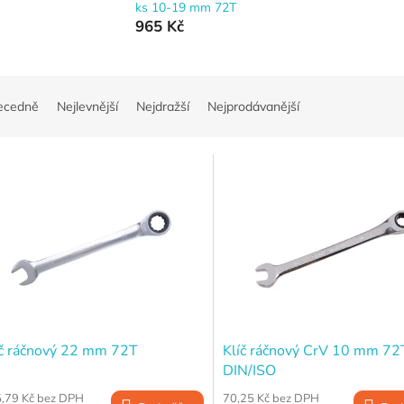
u
ks 10-19 mm 72T
965 Kč
ecedně
Nejlevnější
Nejdražší
Nejprodávanější
íč ráčnový 22 mm 72T
Klíč ráčnový CrV 10 mm 72
DIN/ISO
,79 Kč bez DPH
70,25 Kč bez DPH