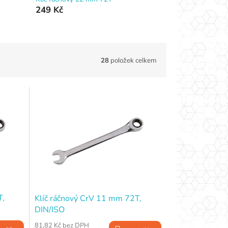
249 Kč
28
položek celkem
T,
Klíč ráčnový CrV 11 mm 72T,
DIN/ISO
81,82 Kč bez DPH