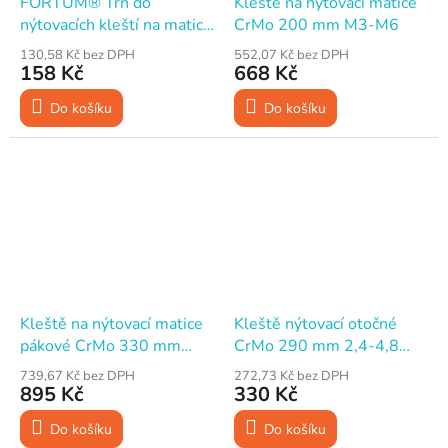
FORTUM® Trn do
Kleště na nýtovací matice
nýtovacích kleští na matice
CrMo 200 mm M3-M6
M8
130,58 Kč bez DPH
552,07 Kč bez DPH
158 Kč
668 Kč
Do košíku
Do košíku
Kleště na nýtovací matice
Kleště nýtovací otočné
pákové CrMo 330 mm
CrMo 290 mm 2,4-4,8
M3-M10
mm
739,67 Kč bez DPH
272,73 Kč bez DPH
895 Kč
330 Kč
Do košíku
Do košíku