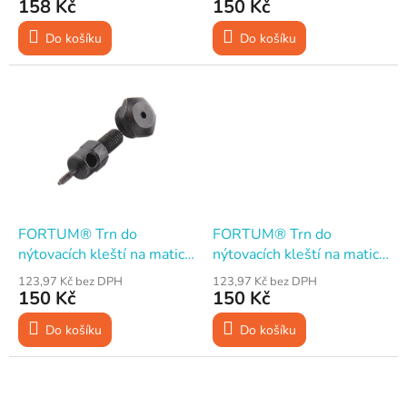
t
158 Kč
150 Kč
ů
Do košíku
Do košíku
FORTUM® Trn do
FORTUM® Trn do
nýtovacích kleští na matice
nýtovacích kleští na matice
M3
M4
123,97 Kč bez DPH
123,97 Kč bez DPH
150 Kč
150 Kč
Do košíku
Do košíku