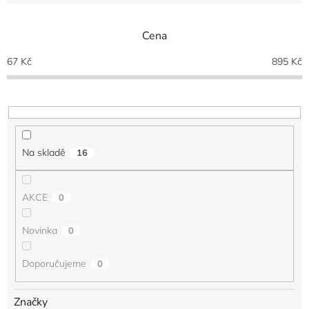
e
n
Cena
í
p
67
Kč
895
Kč
r
o
d
u
k
t
Na skladě
16
ů
AKCE
0
Novinka
0
Doporučujeme
0
Značky