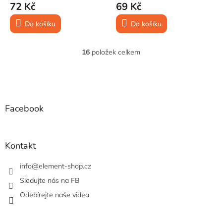
72 Kč
69 Kč
Do košíku
Do košíku
16
položek celkem
O
v
l
Z
á
á
d
p
a
a
Facebook
c
t
í
í
p
r
Kontakt
v
k
info
@
element-shop.cz
y
v
Sledujte nás na FB
ý
Odebírejte naše videa
p
i
s