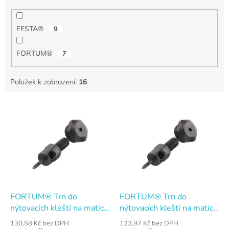
FESTA®
9
FORTUM®
7
Položek k zobrazení:
16
V
ý
p
i
s
p
r
o
d
FORTUM® Trn do
FORTUM® Trn do
u
nýtovacích kleští na matice
nýtovacích kleští na matice
k
M10
M12
130,58 Kč bez DPH
123,97 Kč bez DPH