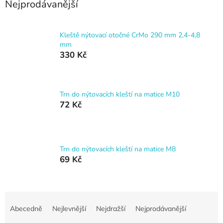
Nejprodávanější
Kleště nýtovací otočné CrMo 290 mm 2,4-4,8
mm
330 Kč
Trn do nýtovacích kleští na matice M10
72 Kč
Trn do nýtovacích kleští na matice M8
69 Kč
Ř
a
Abecedně
Nejlevnější
Nejdražší
Nejprodávanější
z