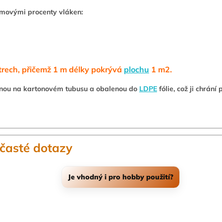
emovými procenty vláken:
rech, přičemž 1 m délky pokrývá
plochu
1 m2.
nou na kartonovém tubusu a obalenou do
LDPE
fólie, což ji chrání 
časté dotazy
Odpověď
Je vhodný i pro hobby použití?
bilní vlastnosti
Ano – pokud dodržíte doporučený postup a
telné výsledky.
základní ochrann