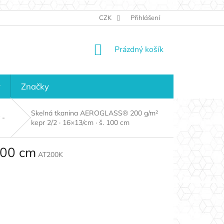
JAK NAKUPOVAT
KONTAKTY
CZK
Přihlášení
KDO JSME?
MAPA 
NÁKUPNÍ
Prázdný košík
KOŠÍK
y
Značky
Skelná tkanina AEROGLASS® 200 g/m²
 -
kepr 2/2 · 16×13/cm · š. 100 cm
100 cm
AT200K