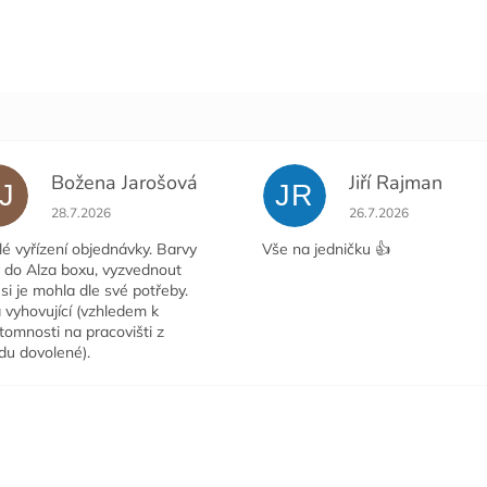
Božena Jarošová
Jiří Rajman
J
JR
ček.
Hodnocení obchodu je 5 z 5 hvězdiček.
Hodnocení obchodu j
28.7.2026
26.7.2026
é vyřízení objednávky. Barvy
Vše na jedničku 👍
y do Alza boxu, vyzvednout
si je mohla dle své potřeby.
 vyhovující (vzhledem k
tomnosti na pracovišti z
du dovolené).