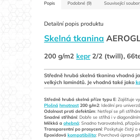
Popis
Podobné (9)
Související soubor
Detailní popis produktu
Skelná tkanina
AEROGL
200 g/m2
kepr
2/2 (twill), 66
Středně hrubá skelná tkanina vhodná jak
velkých laminátů. Je vhodná také jako
k
Středně hrubá skelná příze typu E
: Zajišťuje v
Plošná
hmotnost
200 g/m2
: Ideální pro univerz
Odolnost proti defektům
: Netřepí se při stříhá
Snadné stříhání
: Dobře se stříhá i v diagonální
Měkká a
ohebná
: Snadno tvarovatelná, přizp
Transparentní po prosycení
: Poskytuje čistý a 
Epoxidová
kompatibilita
: Povrchová úprava př