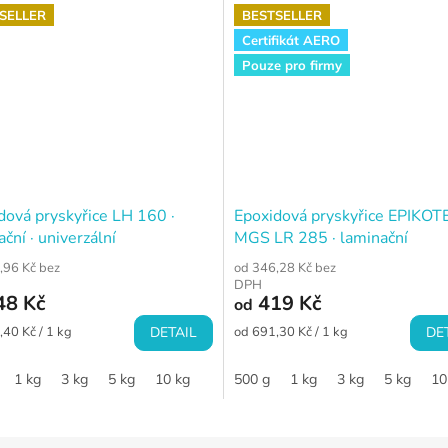
SELLER
BESTSELLER
Certifikát AERO
Pouze pro firmy
dová pryskyřice LH 160 ·
Epoxidová pryskyřice EPIKO
ční · univerzální
MGS LR 285 · laminační
,96 Kč bez
od 346,28 Kč bez
DPH
48 Kč
419 Kč
od
Měrná
,40 Kč / 1 kg
DETAIL
od 691,30 Kč / 1 kg
DE
cena:
1 kg
3 kg
5 kg
10 kg
500 g
1 kg
3 kg
5 kg
10