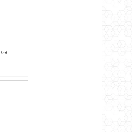
před
Odpověď
 použijete
é pomůcky.