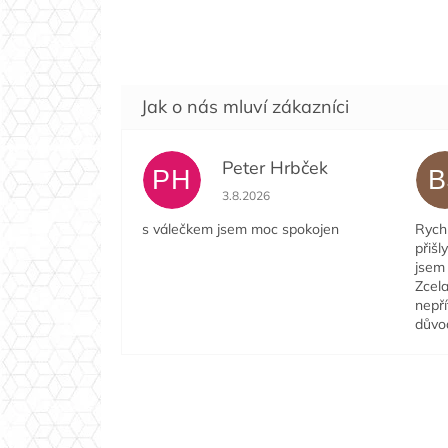
Peter Hrbček
PH
B
Hodnocení obchodu je 5 z 5 hvězdi
3.8.2026
s válečkem jsem moc spokojen
Rychl
přišl
jsem 
Zcela
nepří
důvo
Z
á