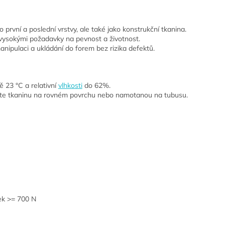
ro první a poslední vrstvy, ale také jako konstrukční tkanina.
s vysokými požadavky na pevnost a životnost.
anipulaci a ukládání do forem bez rizika defektů.
ě 23 °C a relativní
vlhkosti
do 62%.
žte tkaninu na rovném povrchu nebo namotanou na tubusu.
ek >= 700 N