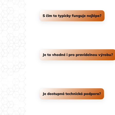
S čím to typicky funguje nejlépe?
S kompatibilními materiály z kategorie (prysk
) podle určení 
Je to vhodné i pro pravidelnou výrobu?
Ano – dává smysl i v malosérii, pokud řešíš kva
Je dostupná technická podpora?
Ano – napiš nám, ideálně s popisem apli