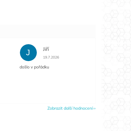
Jiří
J
e 5 z 5 hvězdiček.
Hodnocení obchodu je 5 z 5 hvězdiček.
19.7.2026
došlo v pořádku
Zobrazit další hodnocení