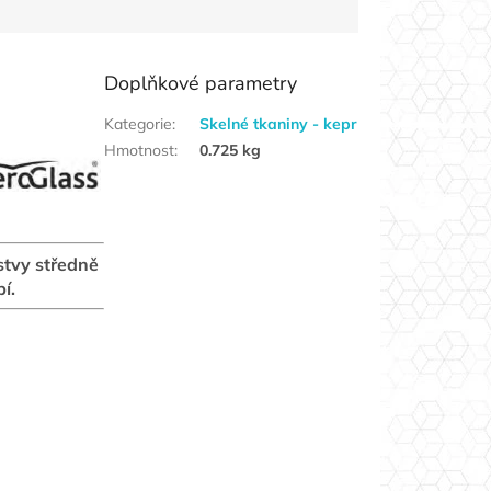
Doplňkové parametry
Kategorie
:
Skelné tkaniny - kepr
Hmotnost
:
0.725 kg
stvy středně
í.