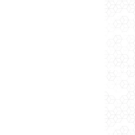
Odpověď
– držte se
ém vzorku.
Odpověď
 mimo přímé
ím obalu.
Odpověď
pravidelné
 podmínky.