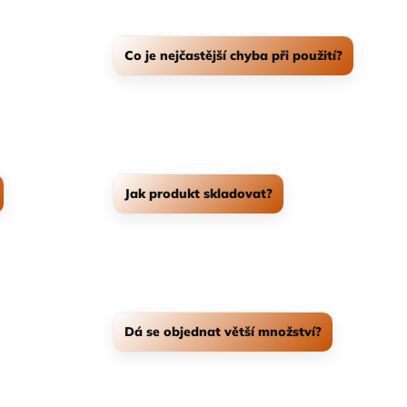
Odpověď
Co je nejčastější chyba při použití?
yřice / plniva /
Podcenění přípravy podkladu / špatný postup 
produktu.
nářadí
doporučení a testujte na mal
Odpověď
Jak produkt skladovat?
litu a stabilitu
a v
slunce
V suchu, při stabilní teplotě,
výstupu.
původn
Odpověď
Dá se objednat větší množství?
kace a fotkou /
Ano – pro B2B/seriovou spotřebu umíme řešit 
parametry.
dodávky a lepší