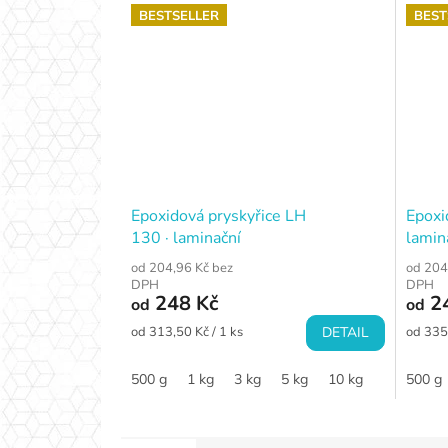
BESTSELLER
BEST
Epoxidová pryskyřice LH
Epoxi
130 · laminační
lamina
od 204,96 Kč bez
od 204
DPH
DPH
248 Kč
2
od
od
Měrná
Měrná
od 313,50 Kč / 1 ks
DETAIL
od 335
cena:
cena:
500 g
1 kg
3 kg
5 kg
10 kg
500 g