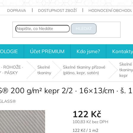
DOPRAVA
DOSTUPNOST ZBOŽÍ
HODNOCENÍ OBCHODU
HLEDAT
OLOGIE
Účet PREMIUM
Kdo jsme?
Kontakt
Skelné
 · ROHOŽE ·
Skelné
Skelné tkaniny přízové
tkaniny
 · PÁSKY
tkaniny
(pláno, kepr, satén)
kepr
 200 g/m² kepr 2/2 · 16×13/cm · š. 
GLASS®
122 Kč
100,83 Kč bez DPH
Měrná
122 Kč / 1 m2