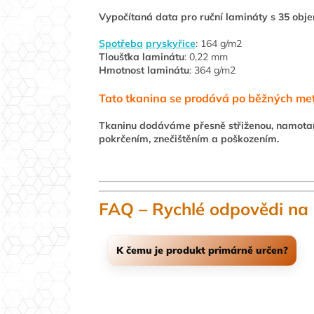
Vypočítaná data pro ruční lamináty s 35 obj
Spotřeba
pryskyřice
: 164 g/m2
Tloušťka laminátu
: 0,22 mm
Hmotnost laminátu
: 364 g/m2
Tato tkanina se prodává po běžných met
Tkaninu dodáváme přesně střiženou, namota
pokrčením, znečištěním a poškozením.
FAQ – Rychlé odpovědi na 
K čemu je produkt primárně určen?
Pro technické použití tam, kde potřebujete sta
a opakova