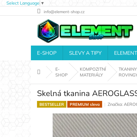
Select Language
▼
Přejít
info@element-shop.cz
na
obsah
E-SHOP
SLEVY A TIPY
ELEMENT
E-
KOMPOZITNÍ
TKANINY
Domů
SHOP
MATERIÁLY
ROVINGY
Skelná tkanina AEROGLASS®
Značka:
AERO
BESTSELLER
PREMIUM sleva