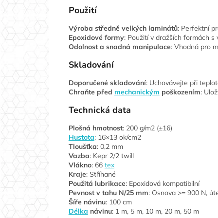
Použití
Výroba středně velkých laminátů
: Perfektní p
Epoxidové formy
: Použití v dražších formách 
Odolnost a snadná manipulace
: Vhodná pro m
Skladování
Doporučené skladování
: Uchovávejte při teplot
Chraňte před
mechanickým
poškozením
: Ulo
Technická data
Plošná hmotnost
: 200 g/m2 (±16)
Hustota
: 16×13 ok/cm2
Tloušťka
: 0,2 mm
Vazba
: Kepr 2/2 twill
Vlákno
: 66
tex
Kraje
: Stříhané
Použitá lubrikace
: Epoxidová kompatibilní
Pevnost v tahu N/25 mm
: Osnova >= 900 N, út
Šíře návinu
: 100 cm
Délka
návinu
: 1 m, 5 m, 10 m, 20 m, 50 m