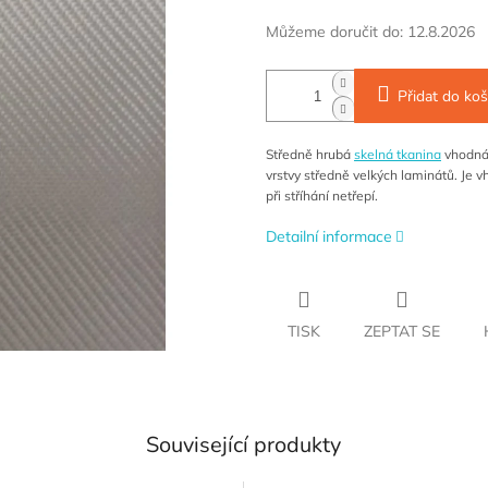
cena:
Můžeme doručit do:
12.8.2026
Přidat do koš
Středně hrubá
skelná tkanina
vhodná 
vrstvy středně velkých laminátů. Je 
při stříhání netřepí.
Detailní informace
TISK
ZEPTAT SE
Související produkty