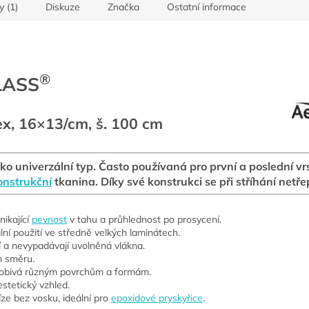
y (1)
Diskuze
Značka
Ostatní informace
®
ASS
tex, 16×13/cm, š. 100 cm
o univerzální typ. Často používaná pro první a poslední vr
onstrukční
tkanina. Díky své konstrukci se při stříhání netřep
ynikající
pevnost
v tahu a průhlednost po prosycení.
ální použití ve středně velkých laminátech.
ní a nevypadávají uvolněná vlákna.
m směru.
ůsobivá různým povrchům a formám.
estetický vzhled.
íze bez vosku, ideální pro
epoxidové pryskyřice
.