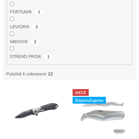
FORTUM®
1
LEVIOR®
3
MIKOV®
2
STREND PRO®
1
Položek k zobrazení:
12
V
AKCE
ý
Doporučujeme
p
i
s
p
r
o