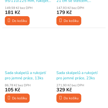
95/110/225 mm, rukojeť
21 cm se štětcem,
ALU
dřevěná rukojeť
149,59 Kč bez DPH
147,93 Kč bez DPH
181 Kč
179 Kč
Do košíku
Do košíku
Sada skalpelů a rukojetí
Sada skalpelů a rukojetí
pro jemné práce, 13ks
pro jemné práce, 23ks
86,78 Kč bez DPH
271,90 Kč bez DPH
105 Kč
329 Kč
Do košíku
Do košíku