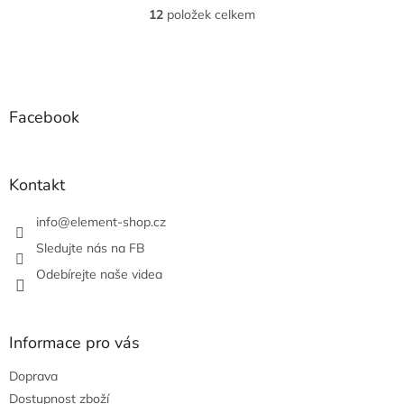
12
položek celkem
O
v
l
Z
á
á
d
p
a
a
Facebook
c
t
í
í
p
r
Kontakt
v
k
info
@
element-shop.cz
y
v
Sledujte nás na FB
ý
Odebírejte naše videa
p
i
s
u
Informace pro vás
Doprava
Dostupnost zboží