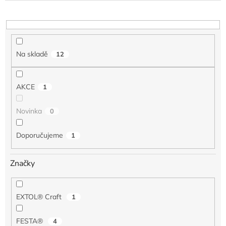
o
d
u
k
t
Na skladě
12
ů
AKCE
1
Novinka
0
Doporučujeme
1
Značky
EXTOL® Craft
1
FESTA®
4