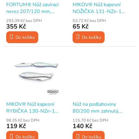
d
FORTUM® Nůž zavírací
MIKOV® Nůž kapesní
u
nerez 207/120 mm,
NOŽIČKA 131-NZn-1
k
rukojeť 2K
zavírací, 74 mm
293,39 Kč bez DPH
53,72 Kč bez DPH
t
355 Kč
65 Kč
ů
Do košíku
Do košíku
MIKOV® Nůž kapesní
Nůž na podlahoviny
RYBIČKA 130-NZn-1
80/200 mm zahnutý,
zavírací, 78 mm
rukojeť plast
98,35 Kč bez DPH
115,70 Kč bez DPH
119 Kč
140 Kč
Do košíku
Do košíku