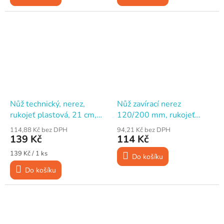
Nůž technický, nerez,
Nůž zavírací nerez
rukojeť plastová, 21 cm,
120/200 mm, rukojeť
pochva na opasek
plast
114,88 Kč bez DPH
94,21 Kč bez DPH
139 Kč
114 Kč
Měrná
139 Kč / 1 ks
Do košíku
cena:
Do košíku