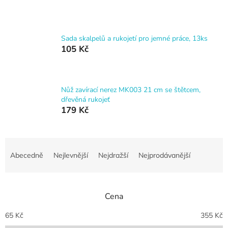
Sada skalpelů a rukojetí pro jemné práce, 13ks
105 Kč
Nůž zavírací nerez MK003 21 cm se štětcem,
dřevěná rukojeť
179 Kč
Ř
a
Abecedně
Nejlevnější
Nejdražší
Nejprodávanější
z
e
n
Cena
í
p
65
Kč
355
Kč
r