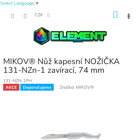
Select Language
▼
Přejít
NÁKU
na
CZK
obsah
KOŠÍK
MIKOV® Nůž kapesní NOŽIČKA
131-NZn-1 zavírací, 74 mm
131-NZN-1PH
Značka:
MIKOV®
AKCE
Doporučujeme