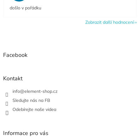
došlo v pořádku
Zobrazit další hodnocení
Z
á
p
a
Facebook
t
í
Kontakt
info
@
element-shop.cz
Sledujte nás na FB
Odebírejte naše videa
Informace pro vás