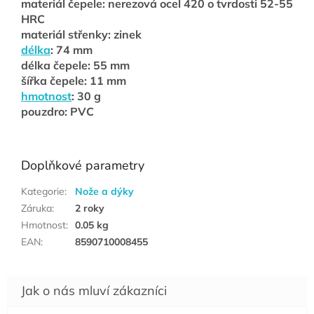
materiál čepele: nerezová ocel 420 o tvrdosti 52-55
HRC
materiál střenky: zinek
délka
: 74 mm
délka čepele: 55 mm
šířka čepele: 11 mm
hmotnost
: 30 g
pouzdro: PVC
Doplňkové parametry
Kategorie
:
Nože a dýky
Záruka
:
2 roky
Hmotnost
:
0.05 kg
EAN
:
8590710008455