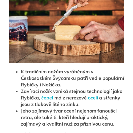
K tradičním nožům vyráběným v
Českosaském Švýcarsku patří vedle populární
Rybičky i Nožička.
Zavírací nožík vzniká stejnou technologií jako
Rybička,
čepel
má z nerezové
oceli
a střenky
jsou z tlakově litého zinku.
Jeho zajímavý tvar ocení nejenom fanoušci
retra, ale také ti, kteří hledají praktický,
zajímavý a kvalitní nůž za příznivou cenu
.