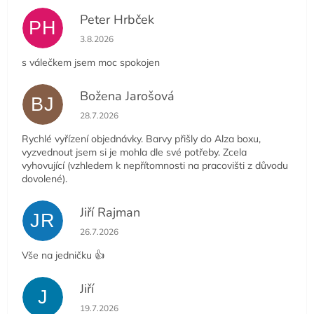
Peter Hrbček
PH
Hodnocení obchodu je 5 z 5 hvězdiček.
3.8.2026
s válečkem jsem moc spokojen
Božena Jarošová
BJ
Hodnocení obchodu je 5 z 5 hvězdiček.
28.7.2026
Rychlé vyřízení objednávky. Barvy přišly do Alza boxu,
vyzvednout jsem si je mohla dle své potřeby. Zcela
vyhovující (vzhledem k nepřítomnosti na pracovišti z důvodu
dovolené).
Jiří Rajman
JR
Hodnocení obchodu je 5 z 5 hvězdiček.
26.7.2026
Vše na jedničku 👍
Jiří
J
Hodnocení obchodu je 5 z 5 hvězdiček.
19.7.2026