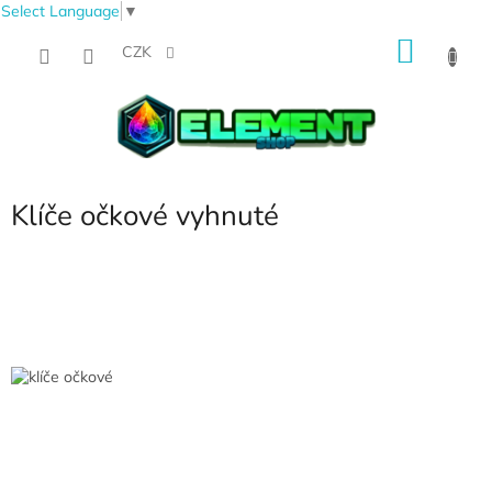
Select Language
▼
Přejít
NÁKU
na
CZK
obsah
KOŠÍK
Klíče očkové vyhnuté