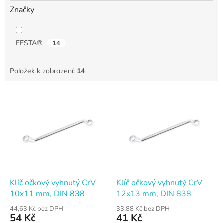
Značky
FESTA®
14
Položek k zobrazení:
14
V
ý
p
i
s
p
r
o
d
Klíč očkový vyhnutý CrV
Klíč očkový vyhnutý CrV
u
10x11 mm, DIN 838
12x13 mm, DIN 838
k
44,63 Kč bez DPH
33,88 Kč bez DPH
t
54 Kč
41 Kč