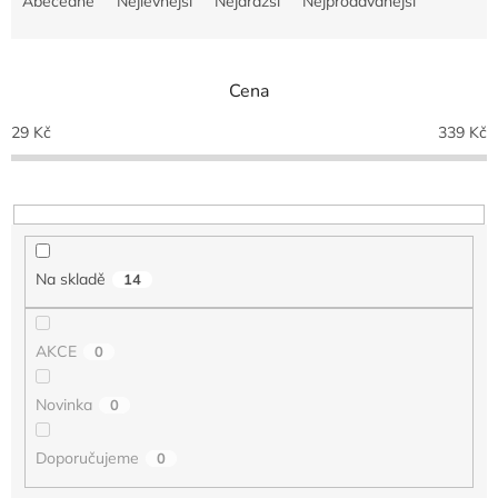
Abecedně
Nejlevnější
Nejdražší
Nejprodávanější
z
e
n
Cena
í
p
29
Kč
339
Kč
r
o
d
u
k
t
Na skladě
14
ů
AKCE
0
Novinka
0
Doporučujeme
0