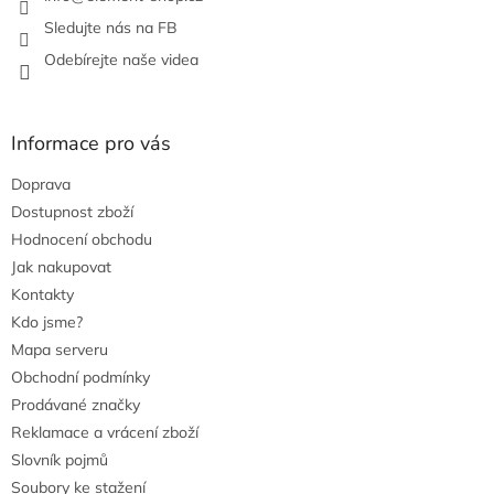
y
v
Sledujte nás na FB
ý
Odebírejte naše videa
p
i
s
u
Informace pro vás
Doprava
Dostupnost zboží
Hodnocení obchodu
Jak nakupovat
Kontakty
Kdo jsme?
Mapa serveru
Obchodní podmínky
Prodávané značky
Reklamace a vrácení zboží
Slovník pojmů
Soubory ke stažení