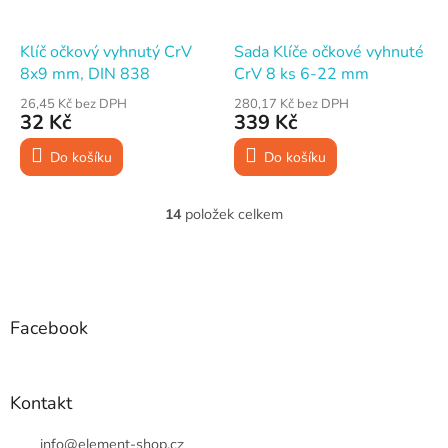
Klíč očkový vyhnutý CrV
Sada Klíče očkové vyhnuté
8x9 mm, DIN 838
CrV 8 ks 6-22 mm
26,45 Kč bez DPH
280,17 Kč bez DPH
32 Kč
339 Kč
Do košíku
Do košíku
14
položek celkem
O
v
l
Z
á
á
d
p
a
a
Facebook
c
t
í
í
p
r
Kontakt
v
k
info
@
element-shop.cz