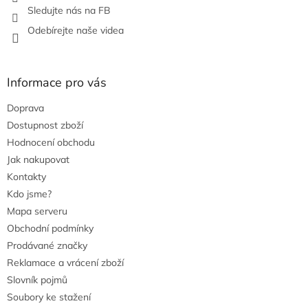
v
Sledujte nás na FB
ý
Odebírejte naše videa
p
i
s
u
Informace pro vás
Doprava
Dostupnost zboží
Hodnocení obchodu
Jak nakupovat
Kontakty
Kdo jsme?
Mapa serveru
Obchodní podmínky
Prodávané značky
Reklamace a vrácení zboží
Slovník pojmů
Soubory ke stažení