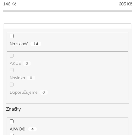
p
146
Kč
605
Kč
r
o
d
u
k
t
Na skladě
14
ů
AKCE
0
Novinka
0
Doporučujeme
0
Značky
AIWO®
4