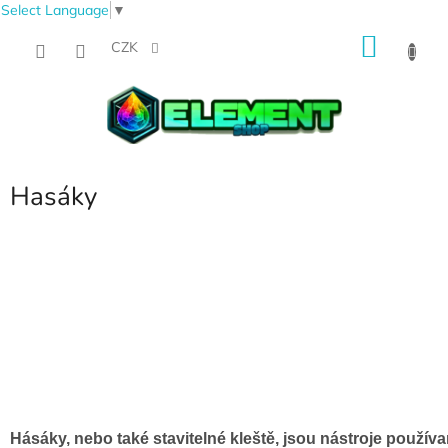
Select Language
▼
Přejít
NÁKU
na
CZK
obsah
KOŠÍK
Hasáky
Hásáky, nebo také stavitelné kleště, jsou nástroje použív