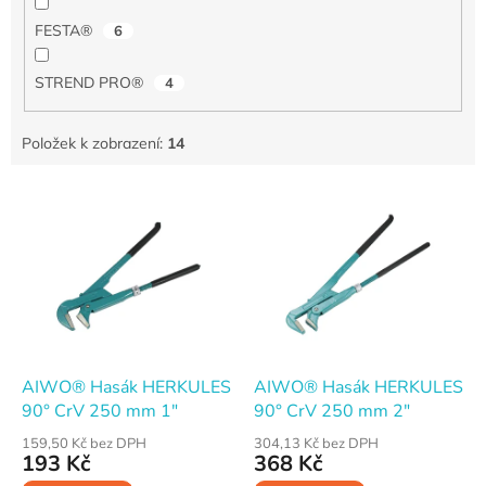
FESTA®
6
STREND PRO®
4
Položek k zobrazení:
14
V
ý
p
i
s
p
r
o
d
AIWO® Hasák HERKULES
AIWO® Hasák HERKULES
u
90° CrV 250 mm 1"
90° CrV 250 mm 2"
k
159,50 Kč bez DPH
304,13 Kč bez DPH
t
193 Kč
368 Kč
ů