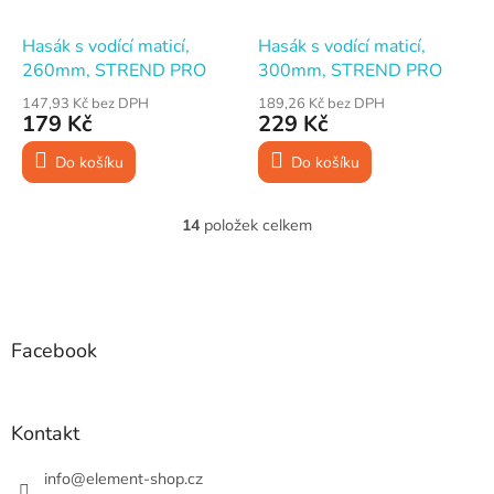
Hasák s vodící maticí,
Hasák s vodící maticí,
260mm, STREND PRO
300mm, STREND PRO
147,93 Kč bez DPH
189,26 Kč bez DPH
179 Kč
229 Kč
Do košíku
Do košíku
14
položek celkem
O
v
l
Z
á
á
d
p
a
a
Facebook
c
t
í
í
p
r
Kontakt
v
k
info
@
element-shop.cz
y