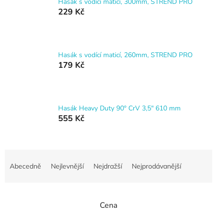
Hasák s vodící maticí, 300mm, STREND PRO
229 Kč
Hasák s vodící maticí, 260mm, STREND PRO
179 Kč
Hasák Heavy Duty 90° CrV 3,5" 610 mm
555 Kč
Ř
a
Abecedně
Nejlevnější
Nejdražší
Nejprodávanější
z
e
n
Cena
í