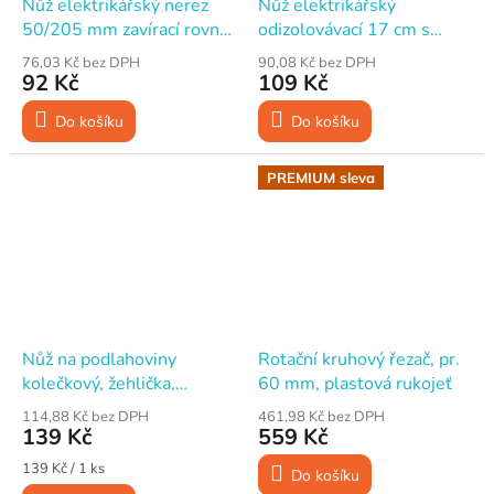
Nůž elektrikářský nerez
Nůž elektrikářský
50/205 mm zavírací rovný,
odizolovávací 17 cm s
rukojeť plast
háčkem, rukojeť plast
76,03 Kč bez DPH
90,08 Kč bez DPH
92 Kč
109 Kč
Do košíku
Do košíku
PREMIUM sleva
Nůž na podlahoviny
Rotační kruhový řezač, pr.
kolečkový, žehlička,
60 mm, plastová rukojeť
plastová rukojeť
114,88 Kč bez DPH
461,98 Kč bez DPH
139 Kč
559 Kč
Měrná
139 Kč / 1 ks
Do košíku
cena: