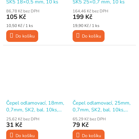
SK5 18×0,5 mm, 10 ks
SK5 25×0,7 mm, 10 ks
86,78 Kč bez DPH
164,46 Kč bez DPH
105 Kč
199 Kč
Měrná
Měrná
10,50 Kč / 1 ks
19,90 Kč / 1 ks
cena:
cena:
Do košíku
Do košíku
Čepel odlamovací, 18mm,
Čepel odlamovací, 25mm,
0,7mm, SK2, bal. 10ks,
0,7mm, SK2, bal. 10ks,
FESTA
FESTA
25,62 Kč bez DPH
65,29 Kč bez DPH
31 Kč
79 Kč
Do košíku
Do košíku