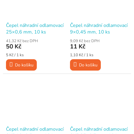
Čepel náhradní odlamovací
Čepel náhradní odlamovací
25×0,6 mm, 10 ks
9×0,45 mm, 10 ks
41,32 Kč bez DPH
9,09 Kč bez DPH
50 Kč
11 Kč
Měrná
Měrná
5 Kč / 1 ks
1,10 Kč / 1 ks
cena:
cena:
Do košíku
Do košíku
Čepel náhradní odlamovací
Čepel náhradní odlamovací