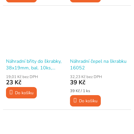
Náhradní břity do škrabky,
Náhradní čepel na škrabku
38x19mm, bal. 10ks,
16052
FESTA
19,01 Kč bez DPH
32,23 Kč bez DPH
23 Kč
39 Kč
Měrná
39 Kč / 1 ks
Do košíku
cena:
Do košíku