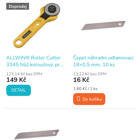
V
Doprodej
ý
p
i
s
p
r
o
d
ALLWIN® Roller Cutter
Čepel náhradní odlamovací
u
3345 Nůž kotoučový, pr.
18×0,5 mm, 10 ks
k
45 mm, d. 175 mm
123,14 Kč bez DPH
13,22 Kč bez DPH
t
149 Kč
16 Kč
ů
Měrná
1,60 Kč / 1 ks
DETAIL
cena:
Do košíku