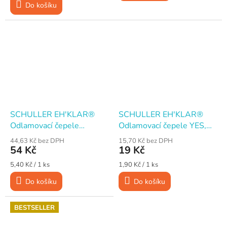
Do košíku
SCHULLER EH'KLAR®
SCHULLER EH'KLAR®
Odlamovací čepele
Odlamovací čepele YES,
FORMOSA RAN SK5,
18×0,5 mm, 10 ks
44,63 Kč bez DPH
15,70 Kč bez DPH
18×0,5 mm, 10 ks
54 Kč
19 Kč
Měrná
Měrná
5,40 Kč / 1 ks
1,90 Kč / 1 ks
cena:
cena:
Do košíku
Do košíku
BESTSELLER