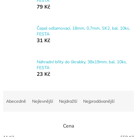
FESTA
79 Kč
Čepel odlamovací, 18mm, 0,7mm, SK2, bal. 10ks,
FESTA
31 Kč
Náhradní břity do škrabky, 38x19mm, bal. 10ks,
FESTA
23 Kč
Ř
a
Abecedně
Nejlevnější
Nejdražší
Nejprodávanější
z
e
n
Cena
í
p