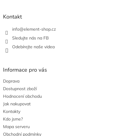
t
í
í
p
r
Kontakt
v
k
info
@
element-shop.cz
y
v
Sledujte nás na FB
ý
Odebírejte naše videa
p
i
s
u
Informace pro vás
Doprava
Dostupnost zboží
Hodnocení obchodu
Jak nakupovat
Kontakty
Kdo jsme?
Mapa serveru
Obchodní podmínky