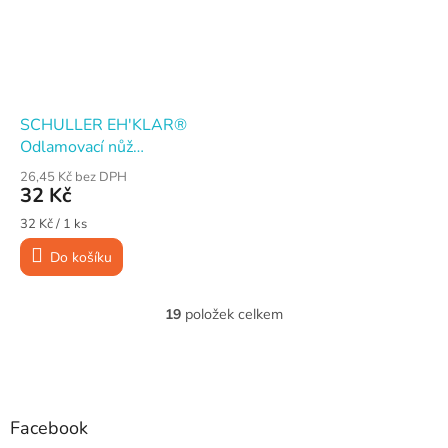
SCHULLER EH'KLAR®
Odlamovací nůž
FORMOSA, 18 mm, s
26,45 Kč bez DPH
vodicí lištou
32 Kč
Měrná
32 Kč / 1 ks
cena:
Do košíku
19
položek celkem
O
v
l
Z
á
á
d
p
a
a
Facebook
c