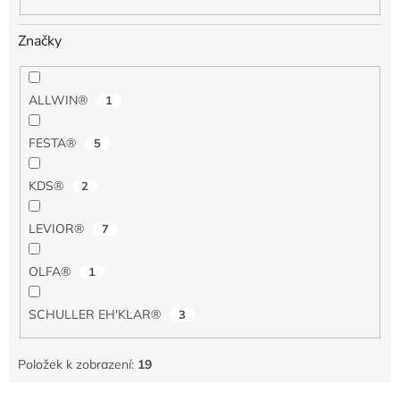
Značky
ALLWIN®
1
FESTA®
5
KDS®
2
LEVIOR®
7
OLFA®
1
SCHULLER EH'KLAR®
3
Položek k zobrazení:
19