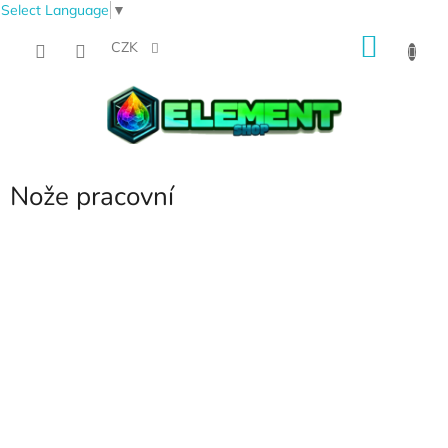
Select Language
▼
Přejít
NÁKU
na
CZK
obsah
KOŠÍK
Nože pracovní