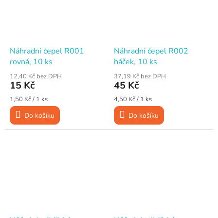
Náhradní čepel R001
Náhradní čepel R002
rovná, 10 ks
háček, 10 ks
12,40 Kč bez DPH
37,19 Kč bez DPH
15 Kč
45 Kč
Měrná
Měrná
1,50 Kč / 1 ks
4,50 Kč / 1 ks
cena:
cena:
Do košíku
Do košíku