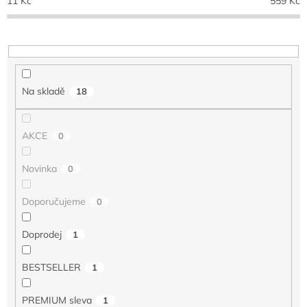
11
Kč
559
Kč
r
o
d
u
k
t
Na skladě
18
ů
AKCE
0
Novinka
0
Doporučujeme
0
Doprodej
1
BESTSELLER
1
PREMIUM sleva
1