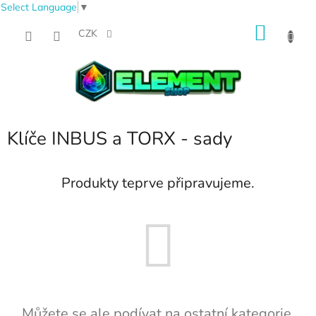
Select Language
▼
Přejít
NÁKU
na
CZK
obsah
KOŠÍK
Klíče INBUS a TORX - sady
Produkty teprve připravujeme.
Můžete se ale podívat na ostatní kategorie.