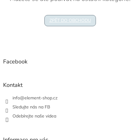
ZPĚT DO OBCHODU
Z
á
p
a
Facebook
t
í
Kontakt
info
@
element-shop.cz
Sledujte nás na FB
Odebírejte naše videa
Informace pro vás