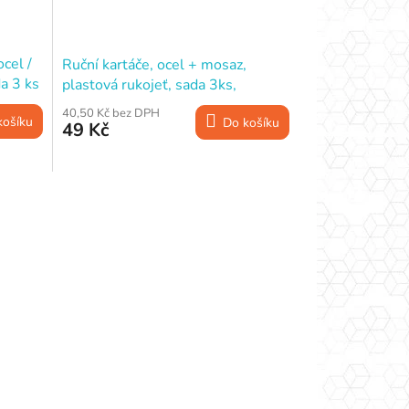
cel /
Ruční kartáče, ocel + mosaz,
a 3 ks
plastová rukojeť, sada 3ks,
WESTBERG
40,50 Kč bez DPH
košíku
Do košíku
49 Kč