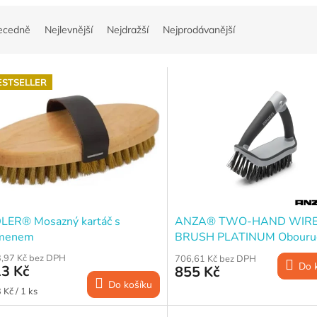
ecedně
Nejlevnější
Nejdražší
Nejprodávanější
ESTSELLER
LER® Mosazný kartáč s
ANZA® TWO-HAND WIR
menem
BRUSH PLATINUM Obouru
drátěný kartáč, 180x60 mm
,97 Kč bez DPH
706,61 Kč bez DPH
Do 
3 Kč
855 Kč
Do košíku
ná
 Kč / 1 ks
a: