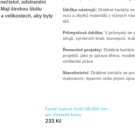
nečistot, odstranění
Mají širokou škálu
Údržba nástrojů:
Drátěné kartáče se 
rezu a zbytků materiálů z různých nást
 a velikostech, aby byly
atd.
Průmyslová údržba:
V průmyslu se dr
strojů, výrobních linek, konvejorů, tru
Řemeslné projekty:
Drátěné kartáče
projektů, jako je úprava dřeva, mode
umělecké práce.
Stavebnictví:
Drátěné kartáče se použ
malováním, lepením nebo jinými úpra
Kartáč ocelový čistící 18×300 mm
pro chemické kotvy
233 Kč