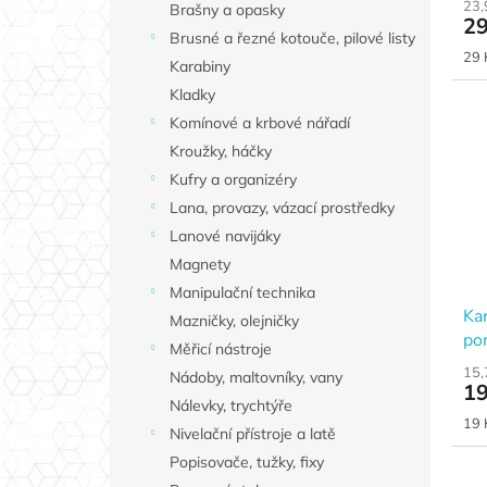
23,
Brašny a opasky
29
Brusné a řezné kotouče, pilové listy
Měr
29 
Karabiny
cen
Kladky
Komínové a krbové nářadí
Kroužky, háčky
Kufry a organizéry
Lana, provazy, vázací prostředky
Lanové navijáky
Magnety
Manipulační technika
Ka
Mazničky, olejničky
po
Měřicí nástroje
dř
15,
Nádoby, maltovníky, vany
19
Nálevky, trychtýře
Měr
19 
Nivelační přístroje a latě
cen
Popisovače, tužky, fixy