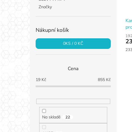
Značky
Ka
pr
Nákupní košík
192
23
0
KS /
0 KČ
Měr
233
cen
Cena
19
Kč
855
Kč
Na skladě
22