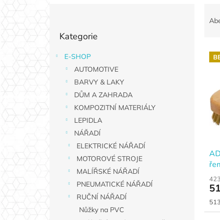
P
Ř
o
a
Ab
Přeskočit
s
z
Kategorie
kategorie
t
e
r
n
E-SHOP
B
V
a
í
AUTOMOTIVE
ý
n
p
p
n
BARVY & LAKY
r
i
í
o
DŮM A ZAHRADA
s
p
d
KOMPOZITNÍ MATERIÁLY
p
a
u
LEPIDLA
r
n
k
NÁŘADÍ
o
e
t
d
ELEKTRICKÉ NÁŘADÍ
l
ů
AD
u
MOTOROVÉ STROJE
ře
k
MALÍŘSKÉ NÁŘADÍ
t
423
PNEUMATICKÉ NÁŘADÍ
51
ů
RUČNÍ NÁŘADÍ
Měr
513
Nůžky na PVC
cen