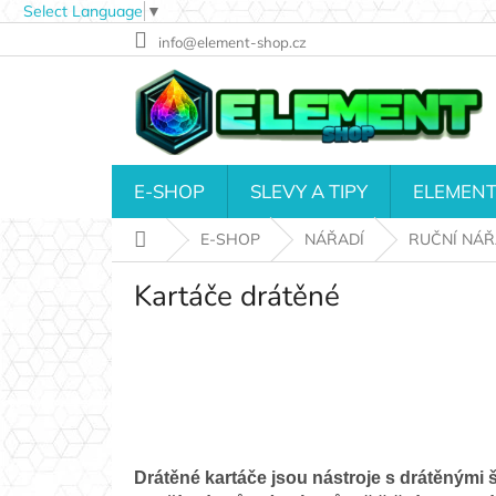
Select Language
▼
Přejít
info@element-shop.cz
na
obsah
E-SHOP
SLEVY A TIPY
ELEMENT
Domů
E-SHOP
NÁŘADÍ
RUČNÍ NÁŘ
Kartáče drátěné
Drátěné kartáče jsou nástroje s drátěnými š