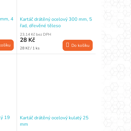
 mm, 4
Kartáč drátěný ocelový 300 mm, 5
řad, dřevěné těleso
23,14 Kč bez DPH
28 Kč
košíku
Do košíku
Měrná
28 Kč / 1 ks
cena:
tý 19
Kartáč drátěný ocelový kulatý 25
mm