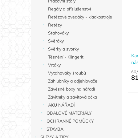
Pracovní stoly
Regály a příslušenství
Řetězové zvedáky - kladkostroje
Řetězy
Stahováky
Svěráky
Svěrky a svorky
Ka
Těsnění - Klingerit
ná
Vrtáky
66,
Vytahováky šroubů
81
Záhlubníky a odjehlovače
Závěsné boxy na nářadí
Závitníky a závitová očka
AKU NÁŘADÍ
OBALOVÉ MATERIÁLY
OCHRANNÉ POMŮCKY
STAVBA
SLEVY A TIPY