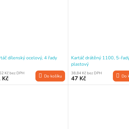
táč dílenský ocelový, 4 řady
Kartáč drátěný 1100, 5-řadý
plastový
62 Kč bez DPH
38,84 Kč bez DPH
Do košíku
Do 
 Kč
47 Kč