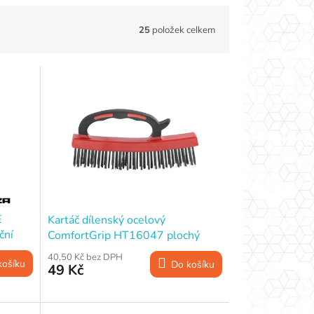
25
položek celkem
E
Kartáč dílenský ocelový
ční
ComfortGrip HT16047 plochý
160 mm, 4 řady
40,50 Kč bez DPH
košíku
Do košíku
49 Kč