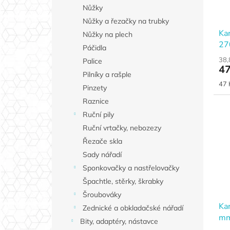
Nůžky
Nůžky a řezačky na trubky
Kar
Nůžky na plech
27
Páčidla
38,
Palice
47
Pilníky a rašple
Měr
47 
Pinzety
cen
Raznice
Ruční pily
Ruční vrtačky, nebozezy
Řezače skla
Sady nářadí
Sponkovačky a nastřelovačky
Špachtle, stěrky, škrabky
Šroubováky
Kar
Zednické a obkladačské nářadí
m
Bity, adaptéry, nástavce