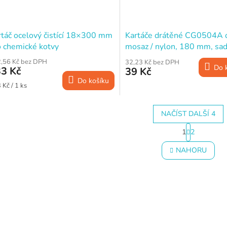
rtáč ocelový čistící 18×300 mm
Kartáče drátěné CG0504A o
o chemické kotvy
mosaz / nylon, 180 mm, sad
,56 Kč bez DPH
32,23 Kč bez DPH
Do 
3 Kč
39 Kč
Do košíku
ná
 Kč / 1 ks
a:
NAČÍST DALŠÍ 4
S
1
2
t
O
r
v
NAHORU
á
l
n
á
k
d
o
a
v
c
á
í
n
p
í
r