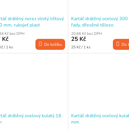
táč drátěný nerez vlnitý lištový
Kartáč drátěný ocelový 300
0 mm, rukojeť plast
řady, dřevěné těleso
84 Kč bez DPH
20,66 Kč bez DPH
 Kč
25 Kč
Do košíku
Do 
ná
Měrná
Kč / 1 ks
25 Kč / 1 ks
a:
cena:
táč drátěný ocelový kulatý 16
Kartáč drátěný ocelový kula
m
mm