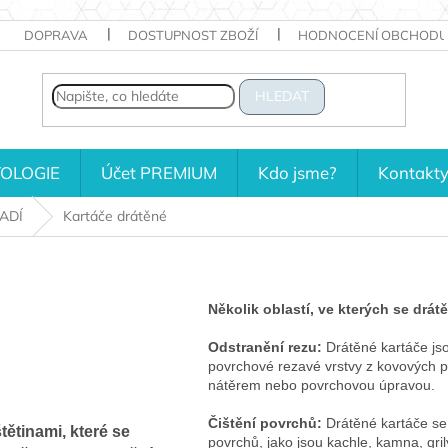
DOPRAVA
DOSTUPNOST ZBOŽÍ
HODNOCENÍ OBCHODU
HLEDAT
OLOGIE
Účet PREMIUM
Kdo jsme?
Kontakt
ADÍ
Kartáče drátěné
Několik oblastí, ve kterých se drát
Odstranění rezu:
Drátěné kartáče js
povrchové rezavé vrstvy z kovových 
nátěrem nebo povrchovou úpravou.
Čištění povrchů:
Drátěné kartáče se 
tětinami, které se
povrchů, jako jsou kachle, kamna, grily