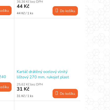
36,36 Kč bez DPH
44 Kč
košíku
Do košíku
Měrná
44 Kč / 1 ks
cena:
Kartáč drátěný ocelový vlnitý
 240
lištový 270 mm, rukojeť plast
25,62 Kč bez DPH
košíku
31 Kč
Do košíku
Měrná
31 Kč / 1 ks
cena: