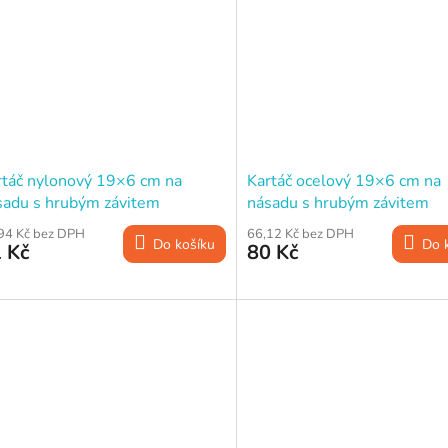
rtáč nylonový 19×6 cm na
Kartáč ocelový 19×6 cm na
sadu s hrubým závitem
násadu s hrubým závitem
94 Kč bez DPH
66,12 Kč bez DPH
Do košíku
Do 
 Kč
80 Kč