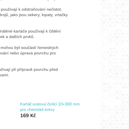
používají k odstraňování nečistot,
rojů, jako jsou sekery, lopaty, vrtačky
átěné kartáče používají k čištění
bek a dalších prvků.
 mohou být součástí řemeslných
lování nebo úprava povrchu pro
ívají při přípravě povrchu před
vami.
Kartáč ocelový čistící 10×300 mm
pro chemické kotvy
169 Kč