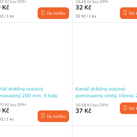
97 Kč bez DPH
26,45 Kč bez DPH
 Kč
32 Kč
Do košíku
Do 
ná
Měrná
Kč / 1 ks
32 Kč / 1 ks
a:
cena:
rtáč drátěný ocelový
Kartáč drátěný ocelový
mosazený 200 mm, 3 řady,
pomosazený vlnitý, lištový,
evěné těleso
mm
70 Kč bez DPH
30,58 Kč bez DPH
Do 
 Kč
37 Kč
Do košíku
ná
Kč / 1 ks
a: