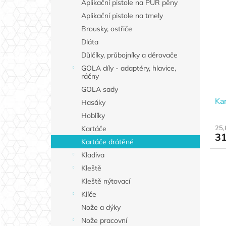
Aplikační pistole na PUR pěny
Aplikační pistole na tmely
Brousky, ostřiče
Dláta
Důlčíky, průbojníky a děrovače
GOLA díly - adaptéry, hlavice,
ráčny
GOLA sady
Kar
Hasáky
Hoblíky
25,
Kartáče
31
Kartáče drátěné
Kladiva
Kleště
Kleště nýtovací
Klíče
Nože a dýky
Nože pracovní