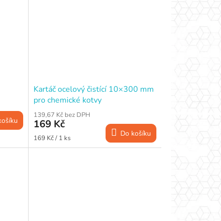
Kartáč ocelový čistící 10×300 mm
pro chemické kotvy
139,67 Kč bez DPH
košíku
169 Kč
Do košíku
Měrná
169 Kč / 1 ks
cena: