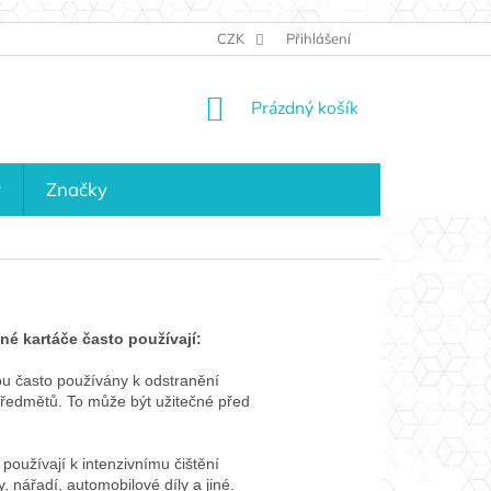
JAK NAKUPOVAT
KONTAKTY
CZK
Přihlášení
KDO JSME?
MAPA 
NÁKUPNÍ
Prázdný košík
KOŠÍK
y
Značky
ěné kartáče často používají:
ou často používány k odstranění
předmětů. To může být užitečné před
používají k intenzivnímu čištění
, nářadí, automobilové díly a jiné.