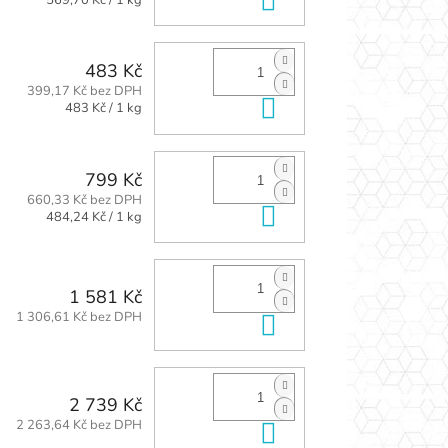
cena:
483 Kč
399,17 Kč bez DPH
Do košíku
Měrná
483 Kč / 1 kg
cena:
799 Kč
660,33 Kč bez DPH
Do košíku
Měrná
484,24 Kč / 1 kg
cena:
1 581 Kč
1 306,61 Kč bez DPH
Do košíku
2 739 Kč
2 263,64 Kč bez DPH
Do košíku