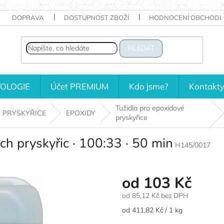
DOPRAVA
DOSTUPNOST ZBOŽÍ
HODNOCENÍ OBCHODU
HLEDAT
OLOGIE
Účet PREMIUM
Kdo jsme?
Kontakt
Tužidla pro epoxidové
PRYSKYŘICE
EPOXIDY
pryskyřice
h pryskyřic · 100:33 · 50 min
H145/0017
od
103 Kč
od
85,12 Kč
bez DPH
Měrná
od 411,82 Kč / 1 kg
cena: