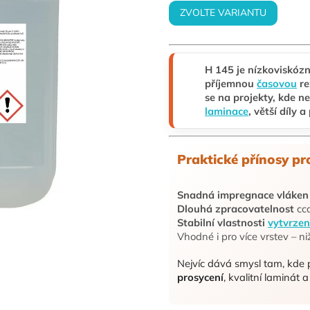
ZVOLTE VARIANTU
H 145 je nízkoviskózn
příjemnou
časovou
re
se na projekty, kde n
laminace
, větší díly
Praktické přínosy pr
Snadná impregnace vláken
Dlouhá zpracovatelnost
cca
Stabilní vlastnosti
vytvrze
Vhodné i pro více vrstev – n
Nejvíc dává smysl tam, kde 
prosycení
, kvalitní laminát 