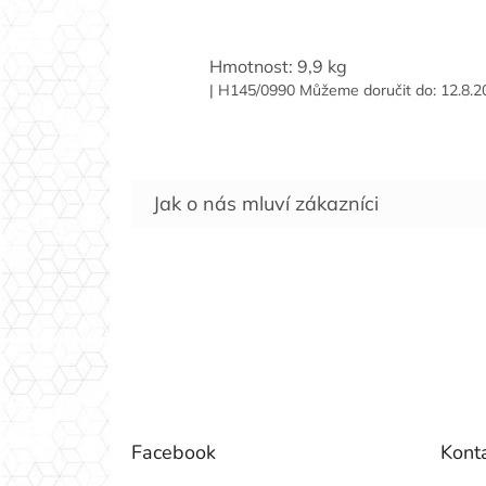
Hmotnost: 9,9 kg
| H145/0990
Můžeme doručit do:
12.8.2
Z
á
p
a
t
í
Facebook
Kont