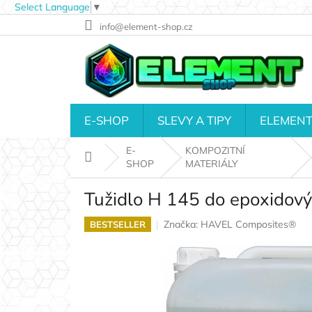
Select Language
▼
Přejít
info@element-shop.cz
na
obsah
E-SHOP
SLEVY A TIPY
ELEMENT
E-
KOMPOZITNÍ
Domů
SHOP
MATERIÁLY
Tužidlo H 145 do epoxidovýc
Značka:
HAVEL Composites®
BESTSELLER