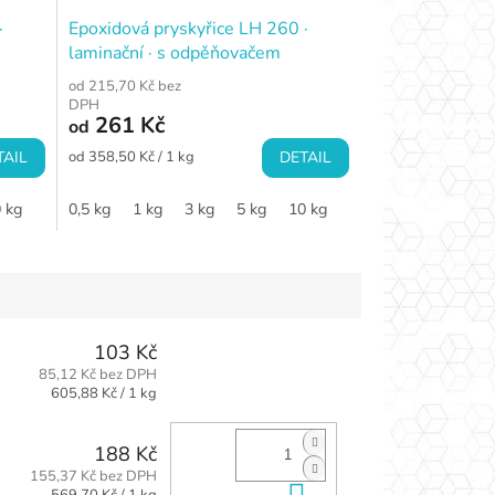
·
Epoxidová pryskyřice LH 260 ·
laminační · s odpěňovačem
od 215,70 Kč bez
DPH
261 Kč
od
Měrná
TAIL
od 358,50 Kč / 1 kg
DETAIL
cena:
 kg
0,5 kg
1 kg
3 kg
5 kg
10 kg
103 Kč
85,12 Kč bez DPH
Měrná
605,88 Kč / 1 kg
cena:
188 Kč
155,37 Kč bez DPH
Do košíku
Měrná
569,70 Kč / 1 kg