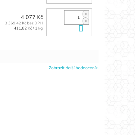
4 077 Kč
3 369,42 Kč bez DPH
Do košíku
Měrná
411,82 Kč / 1 kg
cena:
Zobrazit další hodnocení