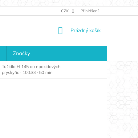
JAK NAKUPOVAT
KONTAKTY
CZK
Přihlášení
KDO JSME?
MAPA 
NÁKUPNÍ
Prázdný košík
KOŠÍK
y
Značky
Tužidlo H 145 do epoxidových
pryskyřic · 100:33 · 50 min