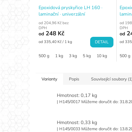
Epoxidová pryskyřice LH 160 ·
Epoxi
laminační · univerzální
lamin
od 204,96 Kč bez
od 198
DPH
DPH
248 Kč
2
od
od
Měrná
Měrná
od 335,40 Kč / 1 kg
DETAIL
od 335
cena:
cena:
500 g
1 kg
3 kg
5 kg
10 kg
500 g
Varianty
Popis
Související soubory (1
Hmotnost: 0,17 kg
| H145/0017
Můžeme doručit do:
31.8.2
Hmotnost: 0,33 kg
| H145/0033
Můžeme doručit do:
13.8.2