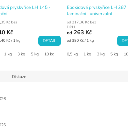
dová pryskyřice LH 145 ·
Epoxidová pryskyřice LH 287 
ační
laminační · univerzální
,35 Kč bez
od 217,36 Kč bez
DPH
40 Kč
263 Kč
od
Měrná
,40 Kč / 1 kg
DETAIL
od 380 Kč / 1 kg
DE
cena:
1 kg
3 kg
5 kg
10 kg
0,5 kg
1 kg
3 kg
5 kg
10
)
Diskuze
026
026