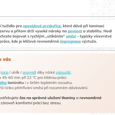
í tužidlo pro
epoxidové pryskyřice
, které dává při laminaci
zervu a přitom drží vysoké nároky na
pevnost
a stabilitu.
Hodí
echcete bojovat s rychlým „utíkáním“
směsi
– typicky vícevrstvé
 a práce, kde je klíčová rovnoměrná
impregnace
výztuže.
o vás
(
sklo
/ uhlík /
aramid
) díky nízké
viskozitě
.
 45–60 min při 22 °C pro klidnou práci.
ného
laminátu
i v širším teplotním rozsahu.
ižší riziko přehřívání směsi při rozumném dávkování.
potřebujete
čas na správné uložení tkaniny
a
rovnoměrné
a zároveň komfortní práci bez stresu.