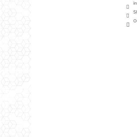
i
S
O