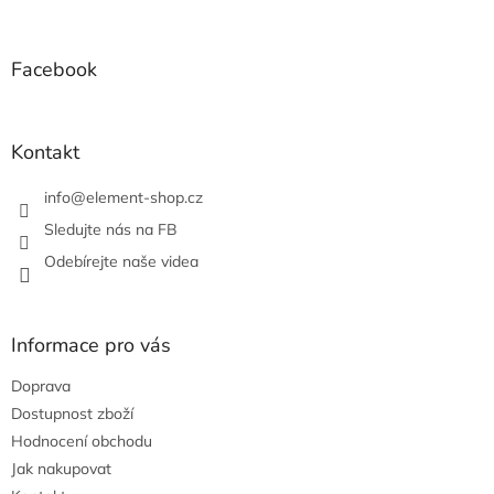
á
p
a
Facebook
t
í
Kontakt
info
@
element-shop.cz
Sledujte nás na FB
Odebírejte naše videa
Informace pro vás
Doprava
Dostupnost zboží
Hodnocení obchodu
Jak nakupovat