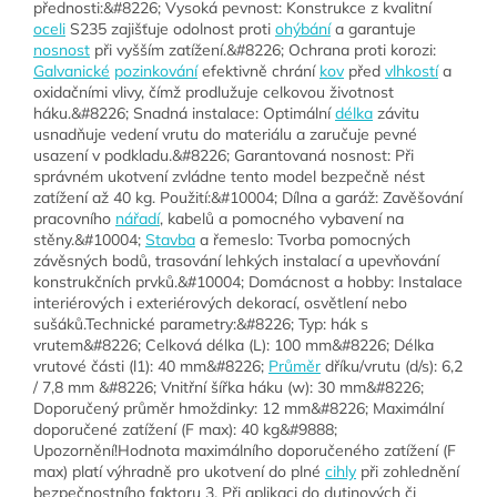
přednosti:&#8226; Vysoká pevnost: Konstrukce z kvalitní
oceli
S235 zajišťuje odolnost proti
ohýbání
a garantuje
nosnost
při vyšším zatížení.&#8226; Ochrana proti korozi:
Galvanické
pozinkování
efektivně chrání
kov
před
vlhkostí
a
oxidačními vlivy, čímž prodlužuje celkovou životnost
háku.&#8226; Snadná instalace: Optimální
délka
závitu
usnadňuje vedení vrutu do materiálu a zaručuje pevné
usazení v podkladu.&#8226; Garantovaná nosnost: Při
správném ukotvení zvládne tento model bezpečně nést
zatížení až 40 kg. Použití:&#10004; Dílna a garáž: Zavěšování
pracovního
nářadí
, kabelů a pomocného vybavení na
stěny.&#10004;
Stavba
a řemeslo: Tvorba pomocných
závěsných bodů, trasování lehkých instalací a upevňování
konstrukčních prvků.&#10004; Domácnost a hobby: Instalace
interiérových i exteriérových dekorací, osvětlení nebo
sušáků.Technické parametry:&#8226; Typ: hák s
vrutem&#8226; Celková délka (L): 100 mm&#8226; Délka
vrutové části (l1): 40 mm&#8226;
Průměr
dříku/vrutu (d/s): 6,2
/ 7,8 mm &#8226; Vnitřní šířka háku (w): 30 mm&#8226;
Doporučený průměr hmoždinky: 12 mm&#8226; Maximální
doporučené zatížení (F max): 40 kg&#9888;
Upozornění!Hodnota maximálního doporučeného zatížení (F
max) platí výhradně pro ukotvení do plné
cihly
při zohlednění
bezpečnostního faktoru 3. Při aplikaci do dutinových či