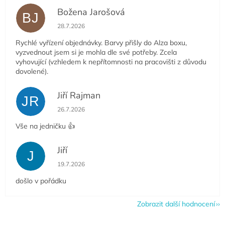
Božena Jarošová
BJ
Hodnocení obchodu je 5 z 5 hvězdiček.
28.7.2026
Rychlé vyřízení objednávky. Barvy přišly do Alza boxu,
vyzvednout jsem si je mohla dle své potřeby. Zcela
vyhovující (vzhledem k nepřítomnosti na pracovišti z důvodu
dovolené).
Jiří Rajman
JR
Hodnocení obchodu je 5 z 5 hvězdiček.
26.7.2026
Vše na jedničku 👍
Jiří
J
Hodnocení obchodu je 5 z 5 hvězdiček.
19.7.2026
došlo v pořádku
Zobrazit další hodnocení
Z