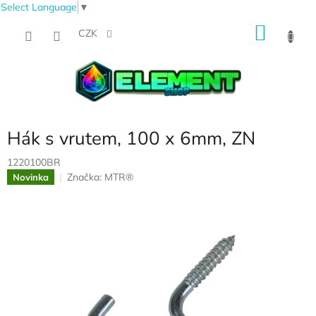
Select Language
▼
Přejít
NÁKU
na
CZK
obsah
KOŠÍK
Hák s vrutem, 100 x 6mm, ZN
1220100BR
Značka:
MTR®
Novinka