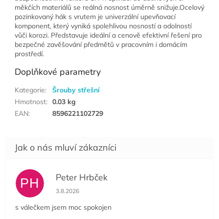
měkčích materiálů se reálná nosnost úměrně snižuje.Ocelový
pozinkovaný hák s vrutem je univerzální upevňovací
komponent, který vyniká spolehlivou nosností a odolností
vůči korozi. Představuje ideální a cenově efektivní řešení pro
bezpečné zavěšování předmětů v pracovním i domácím
prostředí.
Doplňkové parametry
Kategorie
:
Šrouby střešní
Hmotnost
:
0.03 kg
EAN
:
8596221102729
Peter Hrbček
PH
Hodnocení obchodu je 5 z 5 hvězdiček.
3.8.2026
s válečkem jsem moc spokojen