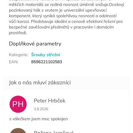
měkčích materiálů se reálná nosnost úměrně snižuje.Ocelový
pozinkovaný hák s vrutem je univerzální upevňovací
komponent, který vyniká spolehlivou nosností a odolností
vůči korozi. Představuje ideální a cenově efektivní řešení pro
bezpečné zavěšování předmětů v pracovním i domácím
prostředí.
Doplňkové parametry
Kategorie
:
Šrouby střešní
EAN
:
8596221102583
Peter Hrbček
PH
Hodnocení obchodu je 5 z 5 hvězdiček.
3.8.2026
s válečkem jsem moc spokojen