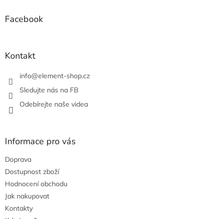
p
a
Facebook
t
í
Kontakt
info
@
element-shop.cz
Sledujte nás na FB
Odebírejte naše videa
Informace pro vás
Doprava
Dostupnost zboží
Hodnocení obchodu
Jak nakupovat
Kontakty