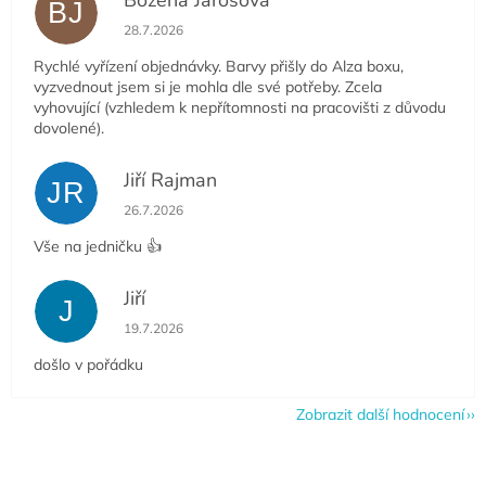
Božena Jarošová
BJ
Hodnocení obchodu je 5 z 5 hvězdiček.
28.7.2026
Rychlé vyřízení objednávky. Barvy přišly do Alza boxu,
vyzvednout jsem si je mohla dle své potřeby. Zcela
vyhovující (vzhledem k nepřítomnosti na pracovišti z důvodu
dovolené).
Jiří Rajman
JR
Hodnocení obchodu je 5 z 5 hvězdiček.
26.7.2026
Vše na jedničku 👍
Jiří
J
Hodnocení obchodu je 5 z 5 hvězdiček.
19.7.2026
došlo v pořádku
Zobrazit další hodnocení
Z
á