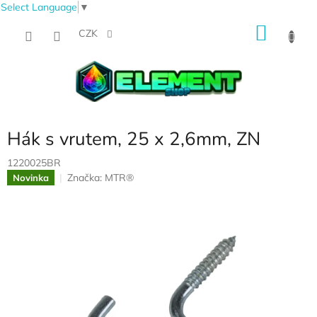
Select Language
▼
Přejít
NÁKU
na
CZK
obsah
KOŠÍK
Hák s vrutem, 25 x 2,6mm, ZN
1220025BR
Značka:
MTR®
Novinka