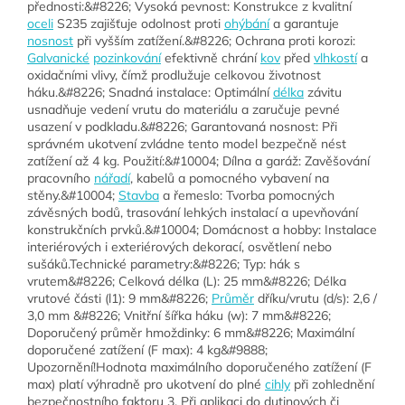
přednosti:&#8226; Vysoká pevnost: Konstrukce z kvalitní
oceli
S235 zajišťuje odolnost proti
ohýbání
a garantuje
nosnost
při vyšším zatížení.&#8226; Ochrana proti korozi:
Galvanické
pozinkování
efektivně chrání
kov
před
vlhkostí
a
oxidačními vlivy, čímž prodlužuje celkovou životnost
háku.&#8226; Snadná instalace: Optimální
délka
závitu
usnadňuje vedení vrutu do materiálu a zaručuje pevné
usazení v podkladu.&#8226; Garantovaná nosnost: Při
správném ukotvení zvládne tento model bezpečně nést
zatížení až 4 kg. Použití:&#10004; Dílna a garáž: Zavěšování
pracovního
nářadí
, kabelů a pomocného vybavení na
stěny.&#10004;
Stavba
a řemeslo: Tvorba pomocných
závěsných bodů, trasování lehkých instalací a upevňování
konstrukčních prvků.&#10004; Domácnost a hobby: Instalace
interiérových i exteriérových dekorací, osvětlení nebo
sušáků.Technické parametry:&#8226; Typ: hák s
vrutem&#8226; Celková délka (L): 25 mm&#8226; Délka
vrutové části (l1): 9 mm&#8226;
Průměr
dříku/vrutu (d/s): 2,6 /
3,0 mm &#8226; Vnitřní šířka háku (w): 7 mm&#8226;
Doporučený průměr hmoždinky: 6 mm&#8226; Maximální
doporučené zatížení (F max): 4 kg&#9888;
Upozornění!Hodnota maximálního doporučeného zatížení (F
max) platí výhradně pro ukotvení do plné
cihly
při zohlednění
bezpečnostního faktoru 3. Při aplikaci do dutinových či