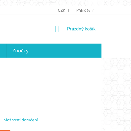
JAK NAKUPOVAT
KONTAKTY
CZK
Přihlášení
KDO JSME?
MAPA 
NÁKUPNÍ
Prázdný košík
KOŠÍK
y
Značky
Možnosti doručení