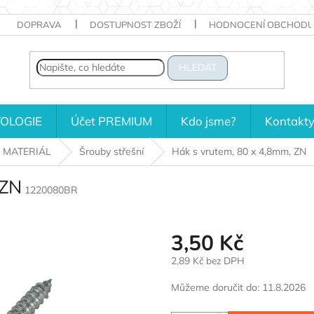
DOPRAVA
DOSTUPNOST ZBOŽÍ
HODNOCENÍ OBCHODU
HLEDAT
OLOGIE
Účet PREMIUM
Kdo jsme?
Kontakt
 MATERIÁL
Šrouby střešní
Hák s vrutem, 80 x 4,8mm, ZN
 ZN
1220080BR
3,50 Kč
2,89 Kč bez DPH
Měrná
Můžeme doručit do:
11.8.2026
cena: