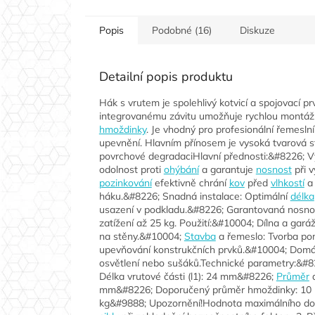
Popis
Podobné (16)
Diskuze
Detailní popis produktu
Hák s vrutem je spolehlivý kotvicí a spojovací p
integrovanému závitu umožňuje rychlou montáž
hmoždinky
. Je vhodný pro profesionální řemeslní
upevnění. Hlavním přínosem je vysoká tvarová st
povrchové degradaciHlavní přednosti:&#8226; Vy
odolnost proti
ohýbání
a garantuje
nosnost
při v
pozinkování
efektivně chrání
kov
před
vlhkostí
a 
háku.&#8226; Snadná instalace: Optimální
délka
usazení v podkladu.&#8226; Garantovaná nosnos
zatížení až 25 kg. Použití:&#10004; Dílna a gar
na stěny.&#10004;
Stavba
a řemeslo: Tvorba pom
upevňování konstrukčních prvků.&#10004; Domácn
osvětlení nebo sušáků.Technické parametry:&#8
Délka vrutové části (l1): 24 mm&#8226;
Průměr
d
mm&#8226; Doporučený průměr hmoždinky: 10 m
kg&#9888; Upozornění!Hodnota maximálního dopo