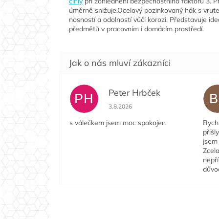
cihly
při zohlednění bezpečnostního faktoru 3. Př
úměrně snižuje.Ocelový pozinkovaný hák s vrute
nosností a odolností vůči korozi. Představuje id
předmětů v pracovním i domácím prostředí.
Peter Hrbček
PH
B
Hodnocení obchodu je 5 z 5 hvězdi
3.8.2026
s válečkem jsem moc spokojen
Rychl
přišl
jsem 
Zcela
nepří
důvo
Z