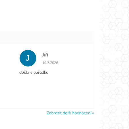
Jiří
J
e 5 z 5 hvězdiček.
Hodnocení obchodu je 5 z 5 hvězdiček.
19.7.2026
došlo v pořádku
Zobrazit další hodnocení