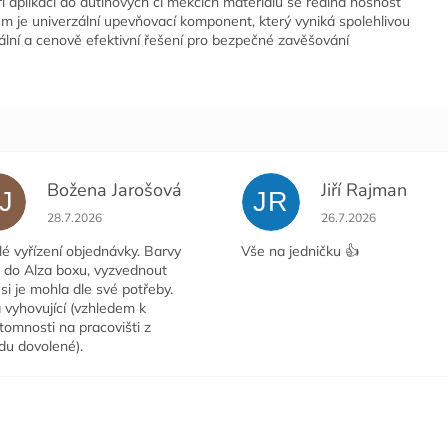
i aplikaci do dutinových či měkčích materiálů se reálná nosnost
m je univerzální upevňovací komponent, který vyniká spolehlivou
eální a cenově efektivní řešení pro bezpečné zavěšování
Božena Jarošová
Jiří Rajman
J
JR
ček.
Hodnocení obchodu je 5 z 5 hvězdiček.
Hodnocení obchodu j
28.7.2026
26.7.2026
é vyřízení objednávky. Barvy
Vše na jedničku 👍
y do Alza boxu, vyzvednout
si je mohla dle své potřeby.
 vyhovující (vzhledem k
tomnosti na pracovišti z
du dovolené).