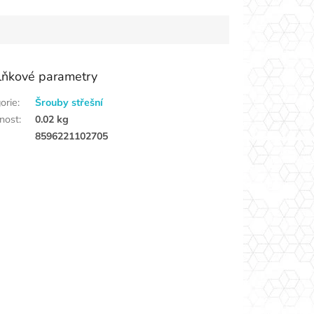
lňkové parametry
orie
:
Šrouby střešní
nost
:
0.02 kg
8596221102705