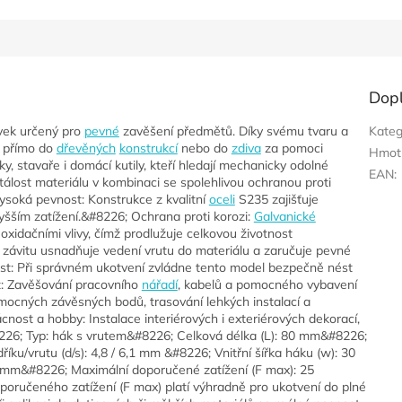
Dop
rvek určený pro
pevné
zavěšení předmětů. Díky svému tvaru a
Kateg
 přímo do
dřevěných
konstrukcí
nebo do
zdiva
za pomoci
Hmot
ky, stavaře i domácí kutily, kteří hledají mechanicky odolné
EAN
:
álost materiálu v kombinaci se spolehlivou ochranou proti
soká pevnost: Konstrukce z kvalitní
oceli
S235 zajišťuje
yšším zatížení.&#8226; Ochrana proti korozi:
Galvanické
oxidačními vlivy, čímž prodlužuje celkovou životnost
závitu usnadňuje vedení vrutu do materiálu a zaručuje pevné
t: Při správném ukotvení zvládne tento model bezpečně nést
áž: Zavěšování pracovního
nářadí
, kabelů a pomocného vybavení
ocných závěsných bodů, trasování lehkých instalací a
ost a hobby: Instalace interiérových i exteriérových dekorací,
226; Typ: hák s vrutem&#8226; Celková délka (L): 80 mm&#8226;
říku/vrutu (d/s): 4,8 / 6,1 mm &#8226; Vnitřní šířka háku (w): 30
m&#8226; Maximální doporučené zatížení (F max): 25
ručeného zatížení (F max) platí výhradně pro ukotvení do plné