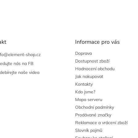
akt
Informace pro vás
Doprava
nfo
@
element-shop.cz
Dostupnost zboží
ledujte nás na FB
Hodnocení obchodu
debírejte naše videa
Jak nakupovat
Kontakty
Kdo jsme?
Mapa serveru
Obchodní podmínky
Prodávané značky
Reklamace a vrácení zboží
Slovník pojmů
Soubory ke stažení