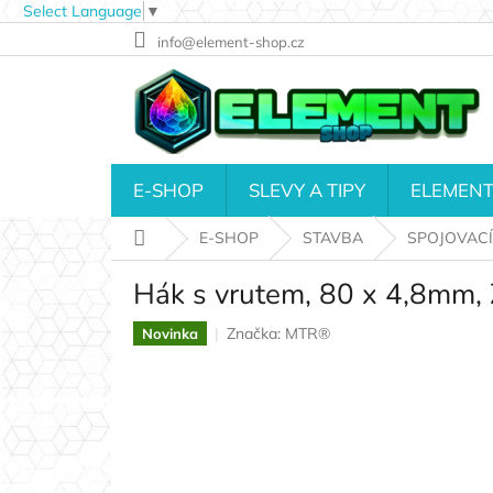
Select Language
▼
Přejít
info@element-shop.cz
na
obsah
E-SHOP
SLEVY A TIPY
ELEMENT
Domů
E-SHOP
STAVBA
SPOJOVACÍ
Hák s vrutem, 80 x 4,8mm,
Značka:
MTR®
Novinka