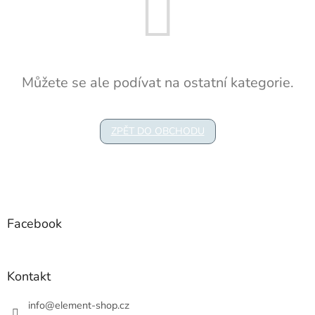
Můžete se ale podívat na ostatní kategorie.
ZPĚT DO OBCHODU
Z
á
p
a
Facebook
t
í
Kontakt
info
@
element-shop.cz