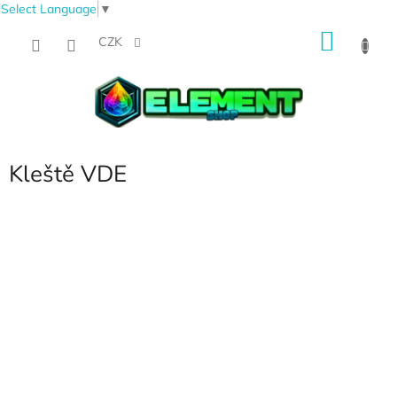
Select Language
▼
Přejít
NÁKU
na
CZK
obsah
KOŠÍK
Kleště VDE