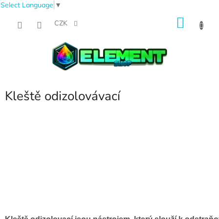
Select Language
▼
Přejít
NÁKU
na
CZK
obsah
KOŠÍK
Kleště odizolovávací