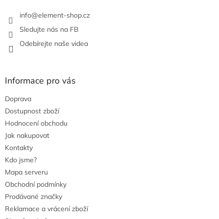
k
info
@
element-shop.cz
y
v
Sledujte nás na FB
ý
Odebírejte naše videa
p
i
s
u
Informace pro vás
Doprava
Dostupnost zboží
Hodnocení obchodu
Jak nakupovat
Kontakty
Kdo jsme?
Mapa serveru
Obchodní podmínky
Prodávané značky
Reklamace a vrácení zboží