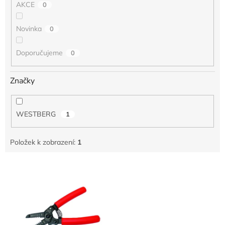
AKCE
0
Novinka
0
Doporučujeme
0
Značky
WESTBERG
1
Položek k zobrazení:
1
V
ý
p
i
s
p