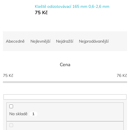
Kleště odizolovávací 165 mm 0,6-2,6 mm
75 Kč
Ř
a
Abecedně
Nejlevnější
Nejdražší
Nejprodávanější
z
e
n
Cena
í
p
75
Kč
76
Kč
r
o
d
u
k
t
Na skladě
1
ů