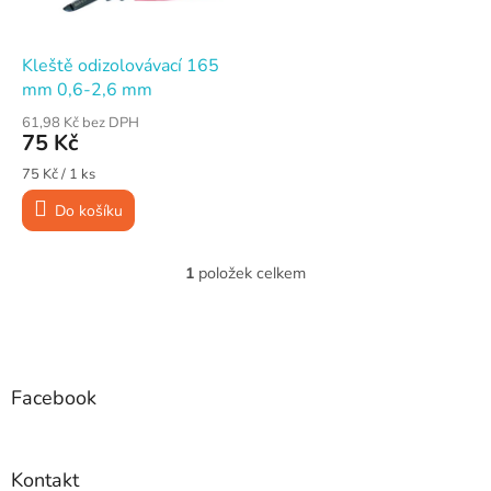
r
o
d
Kleště odizolovávací 165
u
mm 0,6-2,6 mm
k
61,98 Kč bez DPH
t
75 Kč
ů
Měrná
75 Kč / 1 ks
cena:
Do košíku
1
položek celkem
O
v
l
Z
á
á
d
p
a
a
Facebook
c
t
í
í
p
r
Kontakt
v