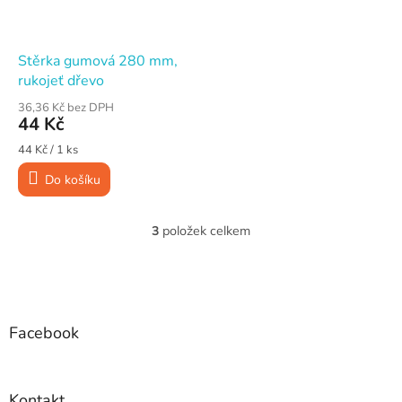
Stěrka gumová 280 mm,
rukojeť dřevo
36,36 Kč bez DPH
44 Kč
Měrná
44 Kč / 1 ks
cena:
Do košíku
3
položek celkem
O
v
l
Z
á
á
d
p
a
a
Facebook
c
t
í
í
p
r
Kontakt