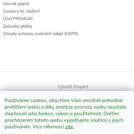
Slovník pojmů
Soubory ke stažení
Účet PREMIUM
Způsoby platby
Zásady ochrany osobních údajů (GDPR)
Vytvořil Shoptet
Používáme cookies, abychom Vám umožnili pohodlné
Copyright 2026
element-shop.cz
. Všechna práva vyhrazena.
prohlížení webu a díky analýze provozu webu neustále
Upravit nastavení cookies
zlepšovali jeho funkce, výkon a použitelnost
.
Dalším
procházením tohoto webu vyjadřujete souhlas s jejich
používáním. Více informací
zde
.
Odstoupit od smlouvy