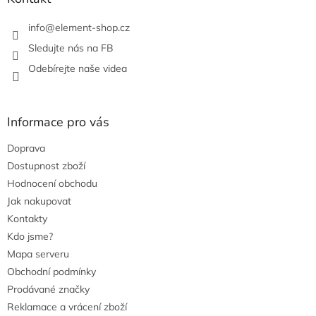
v
k
info
@
element-shop.cz
y
v
Sledujte nás na FB
ý
Odebírejte naše videa
p
i
s
u
Informace pro vás
Doprava
Dostupnost zboží
Hodnocení obchodu
Jak nakupovat
Kontakty
Kdo jsme?
Mapa serveru
Obchodní podmínky
Prodávané značky
Reklamace a vrácení zboží