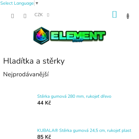
Select Language
▼
Přejít
NÁKU
na
CZK
obsah
KOŠÍK
Hladítka a stěrky
Nejprodávanější
Stěrka gumová 280 mm, rukojeť dřevo
44 Kč
KUBALA® Stěrka gumová 24,5 cm, rukojeť plast
85 Kč