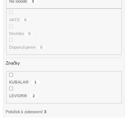
Na skladě
3
ů
AKCE
0
Novinka
0
Doporučujeme
0
Značky
KUBALA®
1
LEVIOR®
2
Položek k zobrazení:
3
V