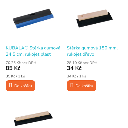
ý
p
i
s
p
r
o
d
KUBALA® Stěrka gumová
Stěrka gumová 180 mm,
u
24,5 cm, rukojeť plast
rukojeť dřevo
k
70,25 Kč bez DPH
28,10 Kč bez DPH
t
85 Kč
34 Kč
ů
Měrná
Měrná
85 Kč / 1 ks
34 Kč / 1 ks
cena:
cena:
Do košíku
Do košíku