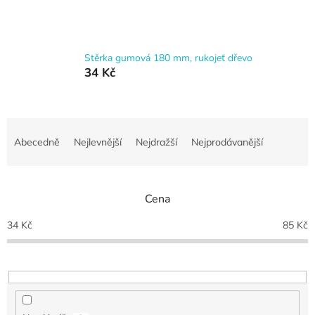
Stěrka gumová 180 mm, rukojeť dřevo
34 Kč
Ř
a
Abecedně
Nejlevnější
Nejdražší
Nejprodávanější
z
e
n
Cena
í
p
34
Kč
85
Kč
r
o
d
u
k
t