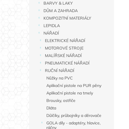
n
BARVY & LAKY
í
DŮM A ZAHRADA
p
KOMPOZITNÍ MATERIÁLY
a
LEPIDLA
n
NÁŘADÍ
e
ELEKTRICKÉ NÁŘADÍ
l
MOTOROVÉ STROJE
MALÍŘSKÉ NÁŘADÍ
PNEUMATICKÉ NÁŘADÍ
RUČNÍ NÁŘADÍ
Nůžky na PVC
Aplikační pistole na PUR pěny
Aplikační pistole na tmely
Brousky, ostřiče
Dláta
Důlčíky, průbojníky a děrovače
GOLA díly - adaptéry, hlavice,
ráčny