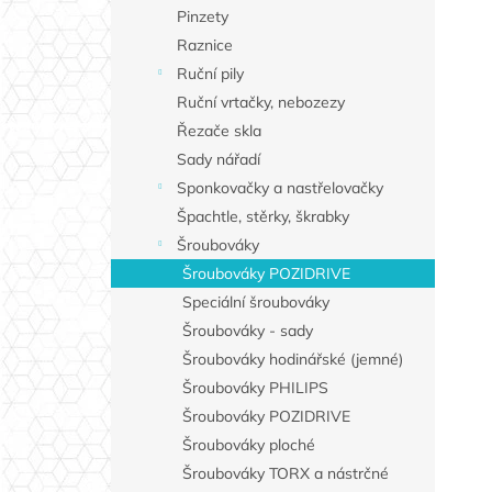
Pinzety
Raznice
Ruční pily
Ruční vrtačky, nebozezy
Řezače skla
Sady nářadí
Sponkovačky a nastřelovačky
Špachtle, stěrky, škrabky
Šroubováky
Šroubováky POZIDRIVE
Speciální šroubováky
Šroubováky - sady
Šroubováky hodinářské (jemné)
Šroubováky PHILIPS
Šroubováky POZIDRIVE
Šroubováky ploché
Šroubováky TORX a nástrčné