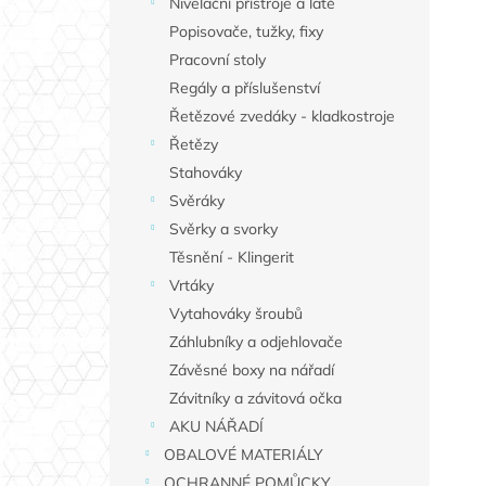
Nivelační přístroje a latě
Popisovače, tužky, fixy
Pracovní stoly
Regály a příslušenství
Řetězové zvedáky - kladkostroje
Řetězy
Stahováky
Svěráky
Svěrky a svorky
Těsnění - Klingerit
Vrtáky
Vytahováky šroubů
Záhlubníky a odjehlovače
Závěsné boxy na nářadí
Závitníky a závitová očka
AKU NÁŘADÍ
OBALOVÉ MATERIÁLY
OCHRANNÉ POMŮCKY