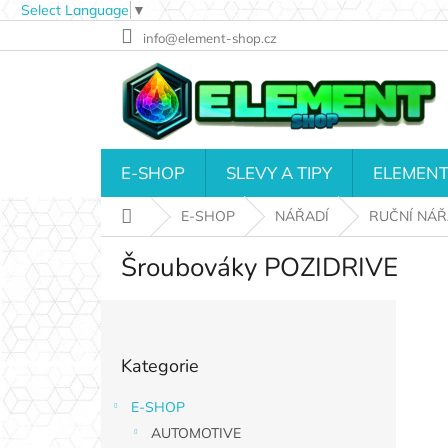
Select Language
▼
Přejít
info@element-shop.cz
na
obsah
E-SHOP
SLEVY A TIPY
ELEMENT
Domů
E-SHOP
NÁŘADÍ
RUČNÍ NÁŘ
Šroubováky POZIDRIVE
P
o
Přeskočit
s
Kategorie
kategorie
t
r
E-SHOP
a
AUTOMOTIVE
n