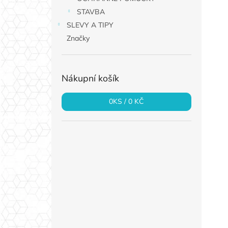
STAVBA
SLEVY A TIPY
Značky
Nákupní košík
0
KS /
0 KČ