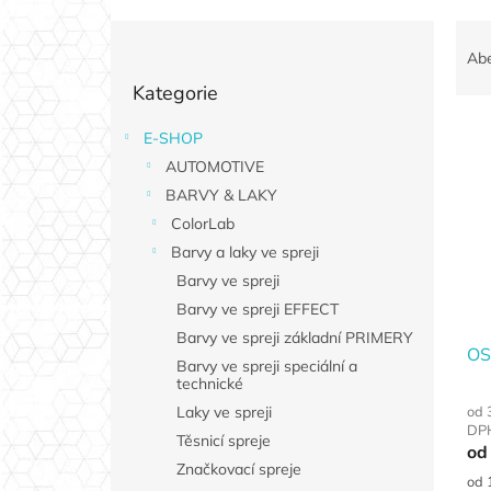
P
Ř
o
a
Ab
Přeskočit
s
z
Kategorie
kategorie
t
e
r
n
E-SHOP
V
a
í
AUTOMOTIVE
ý
n
p
p
n
BARVY & LAKY
r
i
í
o
ColorLab
s
p
d
Barvy a laky ve spreji
p
a
u
Barvy ve spreji
r
n
k
Barvy ve spreji EFFECT
o
e
t
d
Barvy ve spreji základní PRIMERY
l
ů
OS
u
Barvy ve spreji speciální a
technické
k
t
od 
Laky ve spreji
DP
ů
Těsnicí spreje
od
Značkovací spreje
Měr
od 