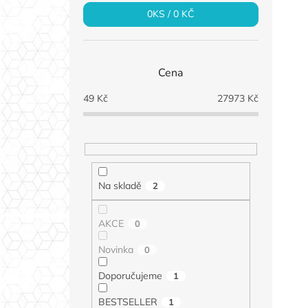
0
KS /
0 KČ
Cena
49
Kč
27973
Kč
Na skladě
2
AKCE
0
Novinka
0
Doporučujeme
1
BESTSELLER
1