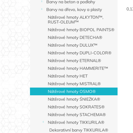
Barvy na beton a podlahy
cen
0,1
Barvy na dřevo, kovy a plasty
Nátěrové hmoty ALKYTON™,
RUST-OLEUM™
Nátěrové hmoty BIOPOL PAINTS®
Nátěrové hmoty DETECHA®
Nátěrové hmoty DULUX™
Nátěrové hmoty DUPLI-COLOR®
Nátěrové hmoty ETERNAL®
Nátěrové hmoty HAMMERITE™
Nátěrové hmoty HET
Nátěrové hmoty MISTRAL®
Nátěrové hmoty OSMO®
Nátěrové hmoty ŚNIEŻKA®
Nátěrové hmoty SOKRATES®
Nátěrové hmoty STACHEMA®
Nátěrové hmoty TIKKURILA®
Dekorativní barvy TIKKURILA®