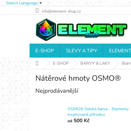
Select Language
▼
Přejít
info@element-shop.cz
na
obsah
E-SHOP
SLEVY A TIPY
ELEMENT
Domů
E-SHOP
BARVY & LAKY
Barv
Nátěrové hmoty OSMO®
Nejprodávanější
OSMO® Selská barva - Elementy
inspirované přírodou
500 Kč
od