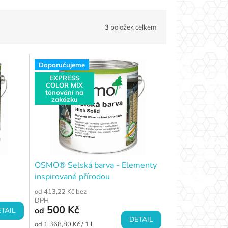
3
položek celkem
Doporučujeme
EXPRESS
COLOR MIX
tónování na
zakázku
OSMO® Selská barva - Elementy
inspirované přírodou
od 413,22 Kč bez
DPH
500 Kč
od
TAIL
DETAIL
Měrná
od 1 368,80 Kč / 1 l