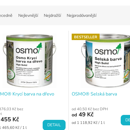
ecedně
Nejlevnější
Nejdražší
Nejprodávanější
BESTSELLER
MO® Krycí barva na dřevo
OSMO® Selská barva
376,03 Kč bez
od 40,50 Kč bez DPH
49 Kč
H
od
455 Kč
DE
Měrná
od 1 118,92 Kč / 1 l
DETAIL
ná
cena:
1 465,60 Kč / 1 l