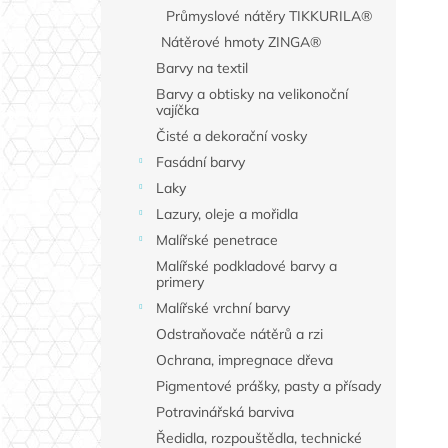
Průmyslové nátěry TIKKURILA®
Nátěrové hmoty ZINGA®
Barvy na textil
Barvy a obtisky na velikonoční
vajíčka
Čisté a dekorační vosky
Fasádní barvy
Laky
Lazury, oleje a mořidla
Malířské penetrace
Malířské podkladové barvy a
primery
Malířské vrchní barvy
Odstraňovače nátěrů a rzi
Ochrana, impregnace dřeva
Pigmentové prášky, pasty a přísady
Potravinářská barviva
Ředidla, rozpouštědla, technické