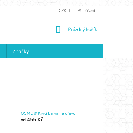
JAK NAKUPOVAT
KONTAKTY
CZK
Přihlášení
KDO JSME?
MAPA 
NÁKUPNÍ
Prázdný košík
KOŠÍK
y
Značky
OSMO® Krycí barva na dřevo
455 Kč
od